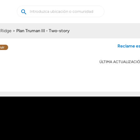
Buscar
Buscar
casas
nuevas
 Ridge
Plan Truman III - Two-story
Reclame es
uir
ÚLTIMA ACTUALIZACI