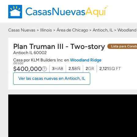
Casas Nuevas
Illinois
Área de Chicago
Antioch, IL
Woodland
Plan Truman III - Two-story
Lista para Constr
Antioch
IL
60002
Casa
por KLM Builders Inc
en
Woodland Ridge
desde
$400,000
3
HAB
2.5
BÑ
2
GR
2,121
SQ FT
Ver las casas nuevas en Antioch, IL