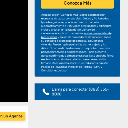
Conozca Más
Al hacer clic en "Conozca Más", usted acepta recibir
mensajes de texto, correos electrónicos y / o llamadas
(pueden grabarse; puede ser directo, marcado
automáticamente o usar voces pregrabadas / artificiales
incluso si están en la lista de No Llamar) de
casasnuevasaqui.com o nuestros
socios comerciales de
bienes raíces
y su red de proveedores de servicios, sobre
su consulta o el proceso de compra / alquiler de la
vivienda. Pueden aplicarse tarifas de mensajería y / o
datos. El consentimiento no es un requisito o condición
para recibir servicios de bienes raíces. Por la presente,
usted confirma que al marcar esta casilla se crea una firma
electrónica con el mismo efecto que un manuscrito
firmado. Al enviar esta solicitud, usted acepta nuestra
Política de Privacidad
incluyendo
Política TCPA
, y
Condiciones de Uso
Llama para conectar
(888) 355-
8096
on un Agente