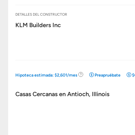
DETALLES DEL CONSTRUCTOR
KLM Builders Inc
.
Hipoteca estimada: $2,601/mes
Preapruébate
$
Ir
a
la
Casas Cercanas en Antioch, Illinois
calculadora
de
hipotecas