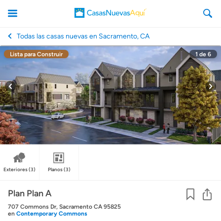
Todas las casas nuevas en Sacramento, CA
Lista para Construir
1
de
6
CasasNuevasAqui
Exteriores
(3)
Planos
(3)
Co
Plan Plan A
707 Commons Dr, Sacramento CA 95825
en
Contemporary Commons