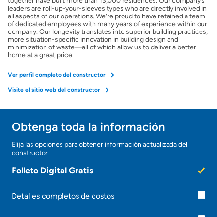
together have built more than 13,000 residences. Our company’s
leaders are roll-up-your-sleeves types who are directly involved in
all aspects of our operations. We’re proud to have retained a team
of dedicated employees with many years of experience within our
Obtener Aprobación Previa
company. Our longevity translates into superior building practices,
more situation-specific innovation in building design and
minimization of waste—all of which allow us to deliver a better
Preparar mi casa para la venta
home at a great price.
Ver perfil completo del constructor
Seguro de propietarios
Visite el sitio web del constructor
Obtener ofertas por mi casa
Obtenga toda la información
Elija las opciones para obtener información actualizada del
constructor
Folleto Digital Gratis
Detalles completos de costos