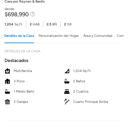
Casa
por Reynen & Bardis
desde
$698,990
1,204
Sq Ft
2
HAB
2.5
BÑ
2
GR
Detalles de la Casa
Personalización del Hogar
Área y Comunidad
Comuni
DETALLES DE LA CASA
Destacados
Multifamilia
1,204 Sq Ft
3 Pisos
2 Baños
1 Medio Baño
2 Cuartos
2 Garajes
Cuarto Principal Arriba