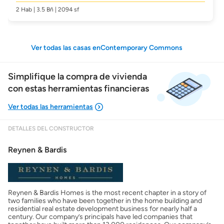
2 Hab | 3.5 Bñ | 2094 sf
Ver todas las casas enContemporary Commons
Simplifique la compra de vivienda
con estas herramientas financieras
DETALLES DEL CONSTRUCTOR
Mostrarme lo que puedo pagar
Reynen & Bardis
Costos casa nueva vs. usada
Reynen & Bardis Homes is the most recent chapter in a story of
Obtener mi puntaje de crédito
two families who have been together in the home building and
residential real estate development business for nearly half a
century. Our company’s principals have led companies that
Calcular mi hipoteca