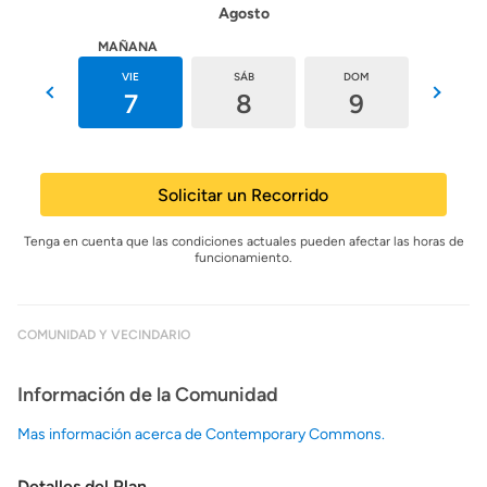
Agosto
HOY
MAÑANA
JUE
VIE
SÁB
DOM
LUN
6
7
8
9
10
Solicitar un Recorrido
Tenga en cuenta que las condiciones actuales pueden afectar las horas de
funcionamiento.
COMUNIDAD Y VECINDARIO
Información de la Comunidad
Mas información acerca de Contemporary Commons.
Detalles del Plan