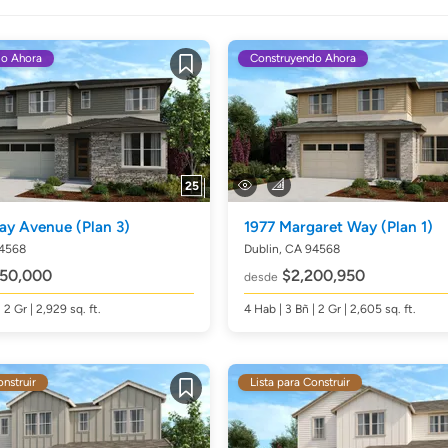
do Ahora
Construyendo Ahora
Guardar
25
ray Avenue
(Plan 3)
1977 Margaret Way
(Plan 1)
94568
Dublin, CA 94568
50,000
$2,200,950
desde
| 2 Gr | 2,929
sq. ft.
4
Hab
| 3
Bñ
| 2 Gr | 2,605
sq. ft.
onstruir
Lista para Construir
Guardar