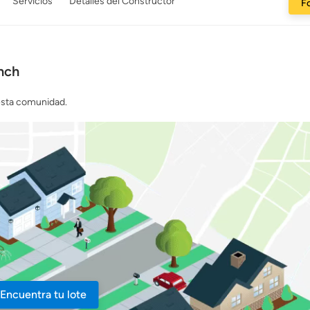
Servicios
Detalles del Constructor
Fo
anch
 esta comunidad.
Encuentra tu lote