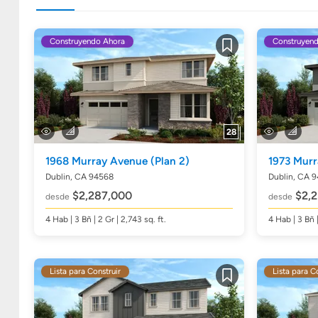
Construyendo Ahora
Construyen
Guardar
28
1968 Murray Avenue
(Plan 2)
1973 Mur
Dublin, CA 94568
Dublin, CA 
$2,287,000
$2,2
desde
desde
4
Hab
| 3
Bñ
| 2 Gr | 2,743
sq. ft.
4
Hab
| 3
Bñ
Lista para Construir
Lista para C
Guardar