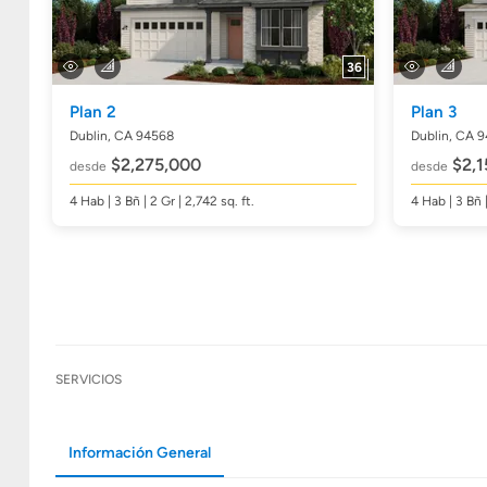
36
Plan 2
Plan 3
Dublin, CA 94568
Dublin, CA 
$2,275,000
$2,1
desde
desde
4
Hab
| 3
Bñ
| 2 Gr | 2,742
sq. ft.
4
Hab
| 3
Bñ
SERVICIOS
Información General