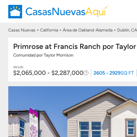
Casas Nuevas
California
Área de Oakland-Alameda
Dublin, CA
Primrose at Francis Ranch por Taylor
Comunidad
por
Taylor Morrison
desde
$2,065,000 - $2,287,000
2605 - 2929
SQ FT