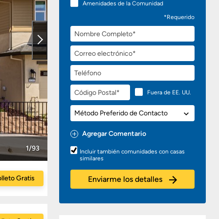
Amenidades de la Comunidad
*Requerido
Nombre
Completo
Correo
electrónico
Teléfono
Código
Fuera de EE. UU.
Postal
Método
Preferido
de
Agregar Comentario
Contacto
Preguntas
1/93
Incluir también comunidades con casas
o
similares
Comentarios
lleto Gratis
Enviarme los detalles