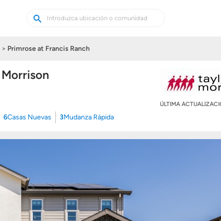
Buscar
Buscar
casas
nuevas
Primrose at Francis Ranch
 Morrison
ÚLTIMA ACTUALIZAC
6
Casas Nuevas
3
Mudanza Rápida