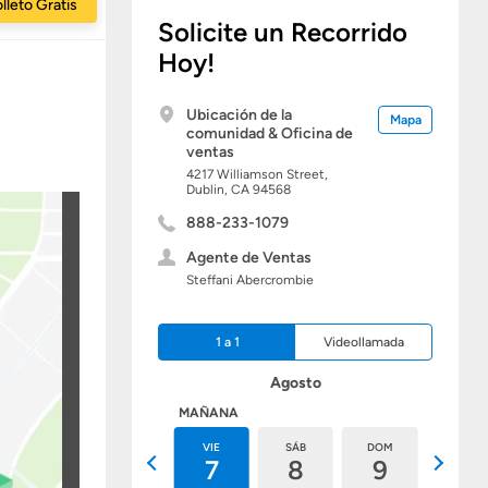
lleto Gratis
Solicite un Recorrido
Hoy!
Ubicación de la
Mapa
comunidad & Oficina de
ventas
4217 Williamson Street,
Dublin,
CA
94568
888-233-1079
Agente de Ventas
Steffani Abercrombie
1 a 1
Videollamada
Agosto
HOY
MAÑANA
JUE
VIE
SÁB
DOM
LUN
6
7
8
9
10