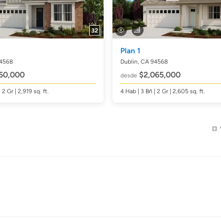
32
Plan 1
94568
Dublin, CA 94568
50,000
$2,065,000
desde
| 2 Gr | 2,919
sq. ft.
4
Hab
| 3
Bñ
| 2 Gr | 2,605
sq. ft.