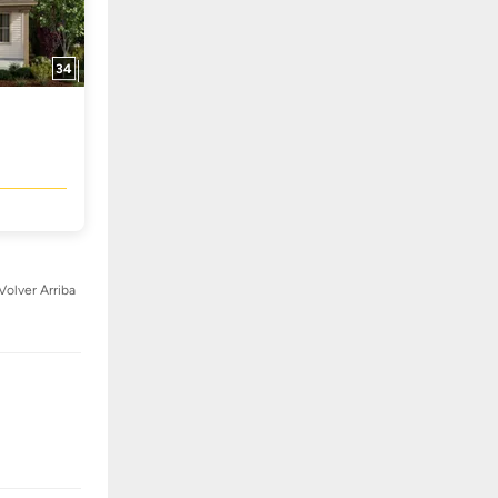
34
Volver Arriba