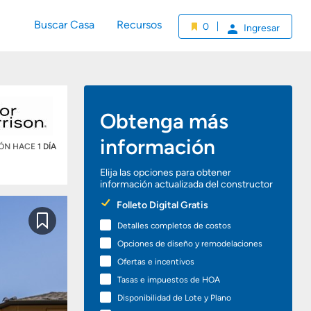
Buscar Casa
Recursos
0
Ingresar
Obtenga más
información
IÓN HACE
1 DÍA
Elija las opciones para obtener
información actualizada del constructor
Preferred
Folleto Digital Gratis
Options
Detalles completos de costos
Guardar
Opciones de diseño y remodelaciones
Ofertas e incentivos
Tasas e impuestos de HOA
Disponibilidad de Lote y Plano