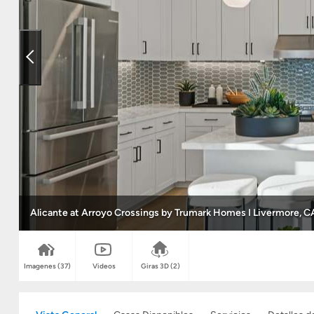
Alicante at Arroyo Crossings by Trumark Homes I Livermore, C
Imagenes
(37)
Videos
Giras 3D
(2)