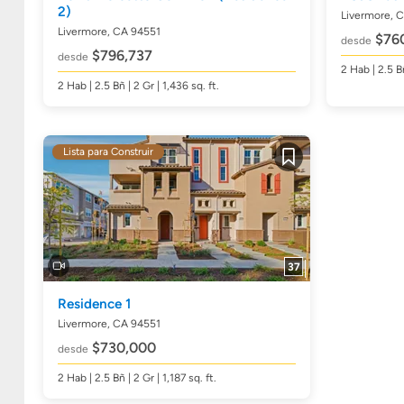
2)
Livermore, 
Livermore, CA 94551
$760
desde
$796,737
desde
2
Hab
| 2.5
B
2
Hab
| 2.5
Bñ
| 2 Gr | 1,436
sq. ft.
Lista para Construir
Guardar
37
Residence 1
Livermore, CA 94551
$730,000
desde
2
Hab
| 2.5
Bñ
| 2 Gr | 1,187
sq. ft.