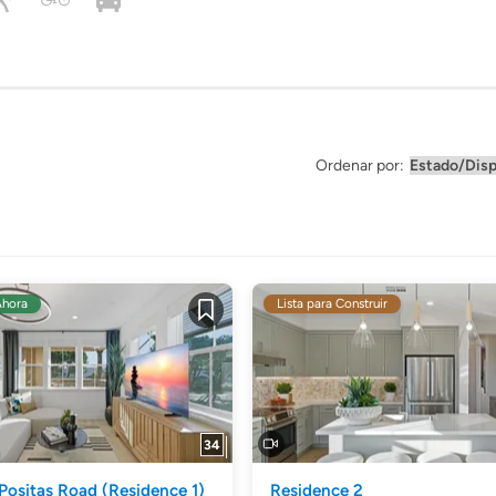
Ordenar por:
Ahora
Lista para Construir
Guardar
34
Positas Road
(Residence 1)
Residence 2