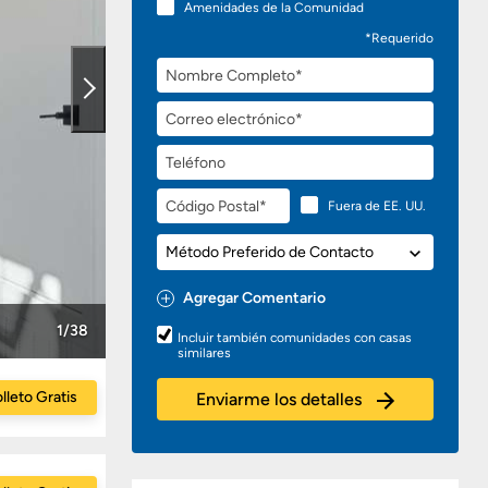
Amenidades de la Comunidad
*Requerido
Nombre
Completo
Correo
electrónico
Teléfono
Código
Fuera de EE. UU.
Postal
Método
Preferido
de
Agregar Comentario
Contacto
Preguntas
1/38
Incluir también comunidades con casas
o
similares
Comentarios
lleto Gratis
Enviarme los detalles