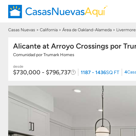
Casas Nuevas
California
Área de Oakland-Alameda
Livermore
Alicante at Arroyo Crossings por T
Comunidad
por
Trumark Homes
desde
$730,000 - $796,737
1187 - 1436
SQ FT
4
Cas