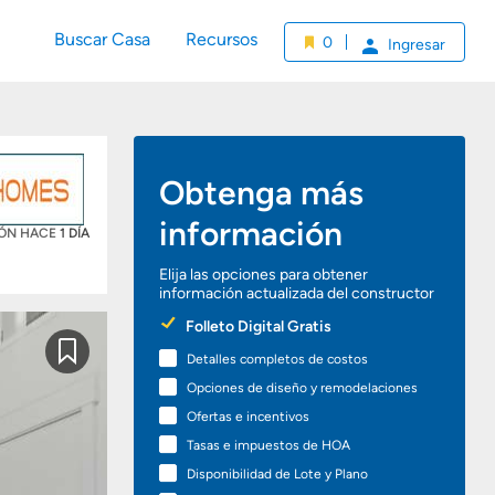
Buscar Casa
Recursos
0
Ingresar
Obtenga más
información
IÓN HACE
1 DÍA
Elija las opciones para obtener
información actualizada del constructor
Preferred
Folleto Digital Gratis
Options
Detalles completos de costos
Guardar
Opciones de diseño y remodelaciones
Ofertas e incentivos
Tasas e impuestos de HOA
Disponibilidad de Lote y Plano