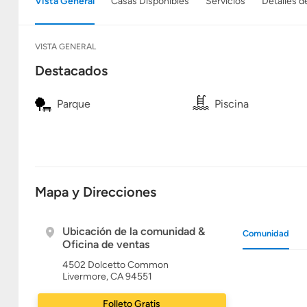
Vista General
Casas Disponibles
Servicios
Detalles d
VISTA GENERAL
Destacados
Parque
Piscina
Mapa y Direcciones
Ubicación de la comunidad &
Comunidad
Oficina de ventas
4502 Dolcetto Common
Livermore, CA 94551
Folleto Gratis