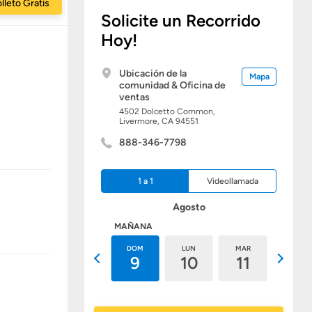
lleto Gratis
Solicite un Recorrido
Hoy!
Ubicación de la
Mapa
comunidad & Oficina de
ventas
4502 Dolcetto Common,
Livermore,
CA
94551
888-346-7798
1 a 1
Videollamada
Agosto
HOY
MAÑANA
SÁB
DOM
LUN
MAR
MIÉ
8
9
10
11
12