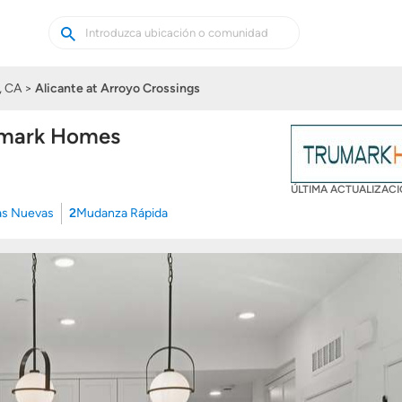
Buscar
Buscar
casas
nuevas
, CA
Alicante at Arroyo Crossings
rumark Homes
ÚLTIMA ACTUALIZAC
as Nuevas
2
Mudanza Rápida