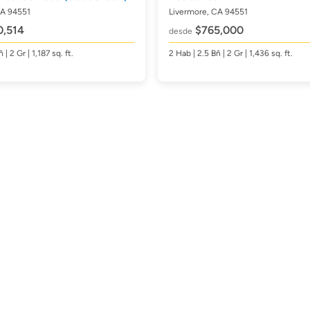
CA 94551
Livermore, CA 94551
,514
$765,000
desde
ñ
| 2 Gr | 1,187
sq. ft.
2
Hab
| 2.5
Bñ
| 2 Gr | 1,436
sq. ft.