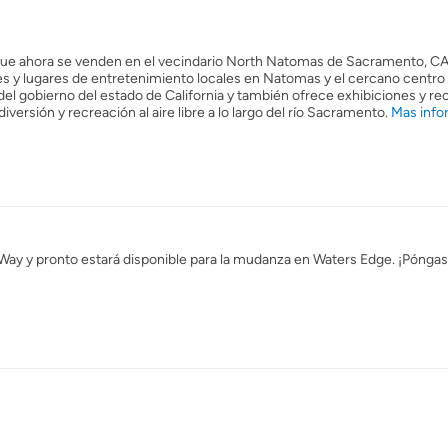
que ahora se venden en el vecindario North Natomas de Sacramento, CA
tes y lugares de entretenimiento locales en Natomas y el cercano centro
 del gobierno del estado de California y también ofrece exhibiciones y re
iversión y recreación al aire libre a lo largo del río Sacramento.
Mas info
Way y pronto estará disponible para la mudanza en Waters Edge. ¡Pónga