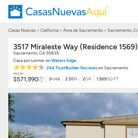
Casas Nuevas
California
Área de Sacramento
Sacramento, C
3517 Miraleste Way (Residence 1569)
Sacramento
,
CA
95835
Casa
por
Lennar
en
Waters Edge
244 TrustBuilder Reviews
en Sacramento
desde
$571,990
3
HAB
2.5
BÑ
2
GR
1,569
SQ FT