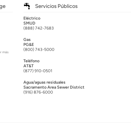
dge
Servicios Públicos
Eléctrico
SMUD
(888) 742-7683
Gas
PG&E
(800) 743-5000
er más
Teléfono
AT&T
(877) 910-0501
Agua/aguas residuales
Sacramento Area Sewer District
(916) 876-6000