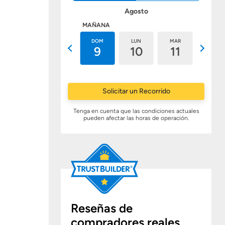
Agosto
HOY
MAÑANA
SÁB
DOM
LUN
MAR
MIÉ
8
9
10
11
12
Solicitar un Recorrido
Tenga en cuenta que las condiciones actuales
pueden afectar las horas de operación.
Reseñas de
compradores reales