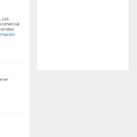
. Los
 comercial
corridos
rmación
se en