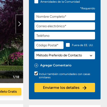
Amenidades de la Comunidad
*Requerido
Nombre
Completo
Correo
electrónico
Teléfono
Código
Fuera de EE. UU.
Postal
Método
Preferido
de
Agregar Comentario
Contacto
Preguntas
Incluir también comunidades con casas
o
1/18
similares
Comentarios
Enviarme los detalles
lleto Gratis