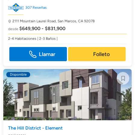
307 Reseñas
2111 Mountain Laurel Road,
San Marcos, CA 92078
$649,900 - $831,900
desde
2-4 Habitaciones | 2-3 Baños |
Llamar
Folleto
Disponible
The Hill District - Element