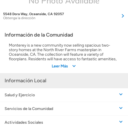
5548 Dora Way, Oceanside, CA 92057
Obtenga la dirección
Información de la Comunidad
Monterey is a new community now selling spacious two-
story homes at the North River Farms masterplan in
Oceanside, CA. The collection will feature a variety of
floorplans. Residents will have access to fantastic amenities,
including swimming pools, a fitness center, pickleball courts
Leer Más
and much more. An elaborate trail system is woven into the
community, and Monterey also offers great proximity to the
beach and local restaurants.
Información Local
Salud y Ejercicio
Servicios de la Comunidad
Actividades Sociales