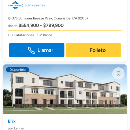
307 Reseñas
375 Summer Breeze Way,
Oceanside, CA 92057
$554,900 - $789,900
desde
1-3 Habitaciones | 1-2 Baños |
Llamar
Folleto
Disponible
Brix
por Lennar