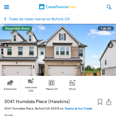
Todas las casas nuevas en Buford, GA
Disponible Ahora
1
de
28
CasasNuevasAqui
Interiores
Exteriores
Planos
(2)
Otros
(25)
Co
3041 Humdala Place (Hawkins)
3041 Humdala Place, Buford GA 30519
en
Towns at Ivy Creek
desde