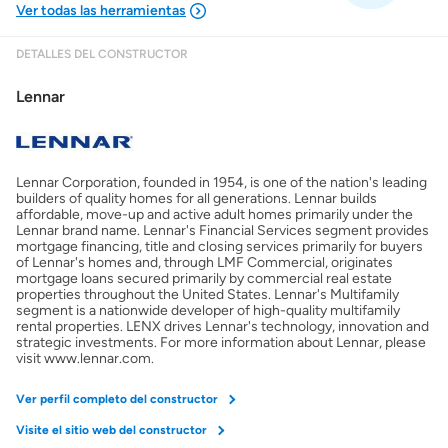
DETALLES DEL CONSTRUCTOR
Mostrarme lo que puedo pagar
Lennar
Costos casa nueva vs. usada
Lennar Corporation, founded in 1954, is one of the nation's leading
Obtener mi puntaje de crédito
builders of quality homes for all generations. Lennar builds
affordable, move-up and active adult homes primarily under the
Lennar brand name. Lennar's Financial Services segment provides
Calcular mi hipoteca
mortgage financing, title and closing services primarily for buyers
of Lennar's homes and, through LMF Commercial, originates
mortgage loans secured primarily by commercial real estate
properties throughout the United States. Lennar's Multifamily
Obtener Aprobación Previa
segment is a nationwide developer of high-quality multifamily
rental properties. LENX drives Lennar's technology, innovation and
strategic investments. For more information about Lennar, please
Preparar mi casa para la venta
visit www.lennar.com.
Ver perfil completo del constructor
Seguro de propietarios
Visite el sitio web del constructor