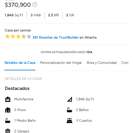
$370,900
1,846
Sq Ft
3
HAB
2.5
BÑ
2
GR
Casa
por Lennar
381 Reseñas de TrustBuilder
en Atlanta
ÚLTIMA ACTUALIZACIÓN HACE
1 DÍA
Detalles de la Casa
Personalización del Hogar
Área y Comunidad
Comuni
DETALLES DE LA CASA
Destacados
Multifamilia
1,846 Sq Ft
2 Pisos
2 Baños
1 Medio Baño
3 Cuartos
2 Garajes