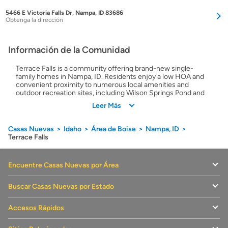
5466 E Victoria Falls Dr, Nampa, ID 83686
Obtenga la dirección
Información de la Comunidad
Terrace Falls is a community offering brand-new single-
family homes in Nampa, ID. Residents enjoy a low HOA and
convenient proximity to numerous local amenities and
outdoor recreation sites, including Wilson Springs Pond and
Osborn Park. Ronald Reagan Elementary, East Valley Middle
Leer Más
School and Skyview High School are all just a short drive
away.
Casas Nuevas
Idaho
Área de Boise
Nampa, ID
Terrace Falls
Encuentre Casas Nuevas por Área
Buscar Casas Nuevas por Estado
Accesos Rápidos