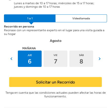
Lunes a martes de 10 a 17 horas; miércoles de 15 a 17 horas;
jueves y domingo de 10 a 17 horas
1 a 1
Videollamada
Recorrido en persona
Reúnase con un representante experto en el lugar para una visita guiada a
su hogar
Agosto
HOY
MAÑANA
MIÉ
JUE
VIE
SÁB
DOM
5
6
7
8
9
Solicitar un Recorrido
Tenga en cuenta que las condiciones actuales pueden afectar las horas de
funcionamiento.