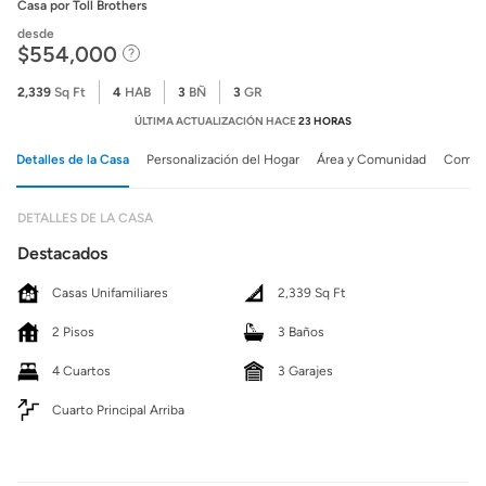
Casa
por Toll Brothers
desde
$554,000
2,339
Sq Ft
4
HAB
3
BÑ
3
GR
ÚLTIMA ACTUALIZACIÓN HACE
23 HORAS
Detalles de la Casa
Personalización del Hogar
Área y Comunidad
Comuni
DETALLES DE LA CASA
Destacados
Casas Unifamiliares
2,339 Sq Ft
2 Pisos
3 Baños
4 Cuartos
3 Garajes
Cuarto Principal Arriba