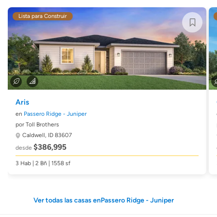
Lista para Construir
Aris
en
Passero Ridge - Juniper
por Toll Brothers
Caldwell, ID 83607
$386,995
desde
3 Hab | 2 Bñ | 1558 sf
Ver todas las casas enPassero Ridge - Juniper