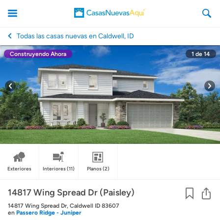
Todas las casas nuevas en Caldwell, ID
Construyendo Ahora
1
de
14
CasasNuevasAqui
Exteriores
Interiores
(11)
Planos
(2)
Co
14817 Wing Spread Dr (Paisley)
14817 Wing Spread Dr, Caldwell ID 83607
en
Passero Ridge - Juniper