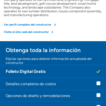
title, land development, golf course development, smart home
technology, and landscape subsidiaries. The Company also
Seguro de propietarios
operates its own lumber distribution, house component assembly,
and manufacturing operations.
Obtener ofertas por mi casa
Ver perfil completo del constructor
Visite el sitio web del constructor
Obtenga toda la información
Elija las opciones para obtener información actualizada del
constructor
Folleto Digital Gratis
Detalles completos de costos
Opciones de diseño y remodelaciones