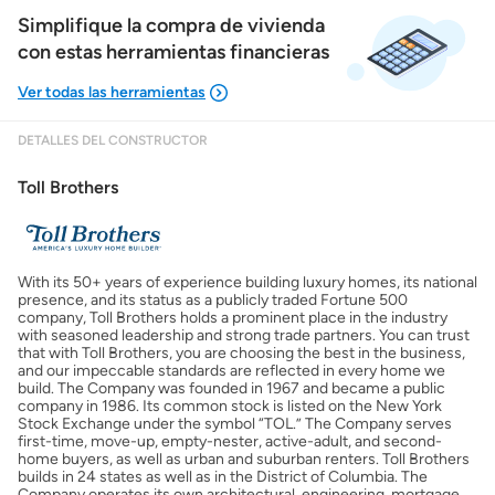
Simplifique la compra de vivienda
con estas herramientas financieras
DETALLES DEL CONSTRUCTOR
Mostrarme lo que puedo pagar
Toll Brothers
Costos casa nueva vs. usada
With its 50+ years of experience building luxury homes, its national
Obtener mi puntaje de crédito
presence, and its status as a publicly traded Fortune 500
company, Toll Brothers holds a prominent place in the industry
with seasoned leadership and strong trade partners. You can trust
Calcular mi hipoteca
that with Toll Brothers, you are choosing the best in the business,
and our impeccable standards are reflected in every home we
build. The Company was founded in 1967 and became a public
company in 1986. Its common stock is listed on the New York
Obtener Aprobación Previa
Stock Exchange under the symbol “TOL.” The Company serves
first-time, move-up, empty-nester, active-adult, and second-
home buyers, as well as urban and suburban renters. Toll Brothers
Preparar mi casa para la venta
builds in 24 states as well as in the District of Columbia. The
Company operates its own architectural, engineering, mortgage,