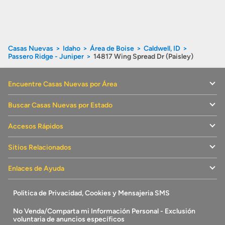
Casas Nuevas
Idaho
Área de Boise
Caldwell, ID
Passero Ridge - Juniper
14817 Wing Spread Dr (Paisley)
Encuentre Casas Nuevas por Área
Buscar Casas Nuevas por Estado
Accesos Rápidos
Sitios Relacionados
Enlaces de Ayuda
Politica de Privacidad, Cookies y Mensajeria SMS
No Venda/Comparta mi Información Personal - Exclusión
voluntaria de anuncios específicos