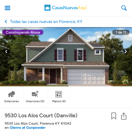
Todas las casas nuevas en Florence, KY
Construyendo Ahora
1
de
11
CasasNuevasAqui
Exteriores
Interiores
(6)
Planos
(4)
Co
9530 Los Alos Court (Danville)
9530 Los Alos Court, Florence KY 41042
en
Glenns at Gunpowder