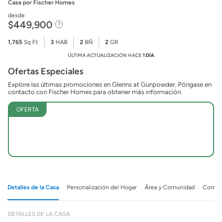
Casa
por Fischer Homes
desde
$449,900
1,765
Sq Ft
3
HAB
2
BÑ
2
GR
ÚLTIMA ACTUALIZACIÓN HACE
1 DÍA
Ofertas Especiales
Explore las últimas promociones en Glenns at Gunpowder. Póngase en
contacto con Fischer Homes para obtener más información.
OFERTA
Detalles de la Casa
Personalización del Hogar
Área y Comunidad
Comuni
DETALLES DE LA CASA