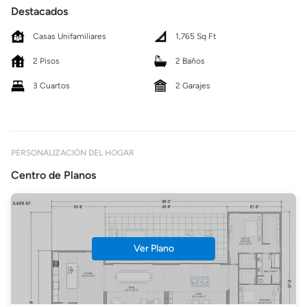
Destacados
Casas Unifamiliares
1,765 Sq Ft
2 Pisos
2 Baños
3 Cuartos
2 Garajes
PERSONALIZACIÓN DEL HOGAR
Centro de Planos
Ver Plano