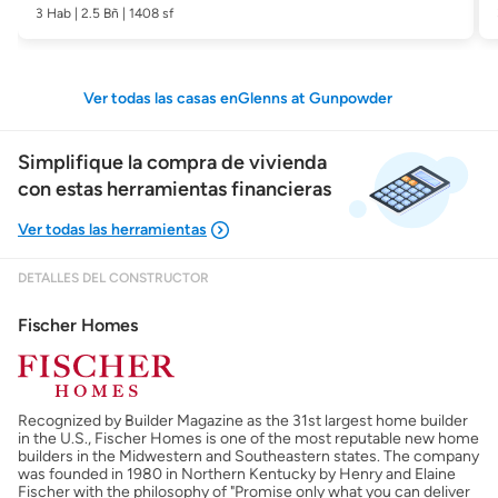
3 Hab | 2.5 Bñ | 1408 sf
Ver todas las casas enGlenns at Gunpowder
Simplifique la compra de vivienda
con estas herramientas financieras
DETALLES DEL CONSTRUCTOR
Mostrarme lo que puedo pagar
Fischer Homes
Costos casa nueva vs. usada
Recognized by Builder Magazine as the 31st largest home builder
Obtener mi puntaje de crédito
in the U.S., Fischer Homes is one of the most reputable new home
builders in the Midwestern and Southeastern states. The company
was founded in 1980 in Northern Kentucky by Henry and Elaine
Calcular mi hipoteca
Fischer with the philosophy of "Promise only what you can deliver