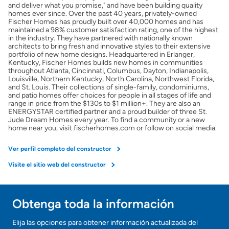
and deliver what you promise," and have been building quality
homes ever since. Over the past 40 years, privately-owned
Fischer Homes has proudly built over 40,000 homes and has
Obtener Aprobación Previa
maintained a 98% customer satisfaction rating, one of the highest
in the industry. They have partnered with nationally known
architects to bring fresh and innovative styles to their extensive
Preparar mi casa para la venta
portfolio of new home designs. Headquartered in Erlanger,
Kentucky, Fischer Homes builds new homes in communities
throughout Atlanta, Cincinnati, Columbus, Dayton, Indianapolis,
Louisville, Northern Kentucky, North Carolina, Northwest Florida,
Seguro de propietarios
and St. Louis. Their collections of single-family, condominiums,
and patio homes offer choices for people in all stages of life and
range in price from the $130s to $1 million+. They are also an
ENERGYSTAR certified partner and a proud builder of three St.
Obtener ofertas por mi casa
Jude Dream Homes every year. To find a community or a new
home near you, visit fischerhomes.com or follow on social media.
Ver perfil completo del constructor
Visite el sitio web del constructor
Obtenga toda la información
Elija las opciones para obtener información actualizada del