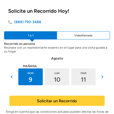
Solicite un Recorrido Hoy!
(888) 790-3488
1 a 1
Videollamada
Recorrido en persona
Reúnase con un representante experto en el lugar para una visita guiada a
su hogar
Agosto
HOY
MAÑANA
SÁB
DOM
LUN
MAR
MIÉ
8
9
10
11
12
Solicitar un Recorrido
Tenga en cuenta que las condiciones actuales pueden afectar las horas de