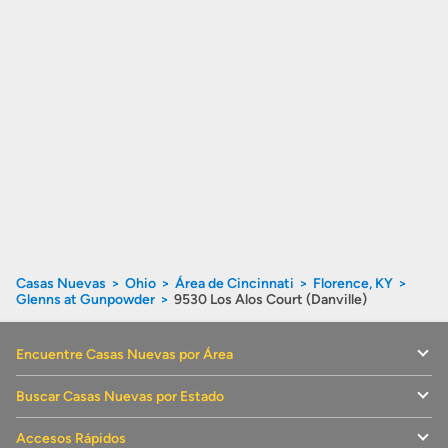
Casas Nuevas
Ohio
Área de Cincinnati
Florence, KY
Glenns at Gunpowder
9530 Los Alos Court (Danville)
Encuentre Casas Nuevas por Área
Buscar Casas Nuevas por Estado
Accesos Rápidos