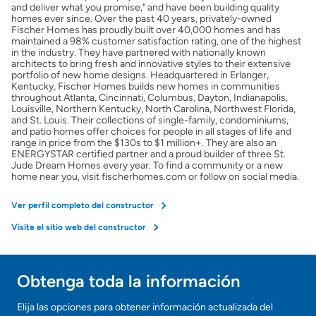
and deliver what you promise," and have been building quality
homes ever since. Over the past 40 years, privately-owned
Fischer Homes has proudly built over 40,000 homes and has
Obtener Aprobación Previa
maintained a 98% customer satisfaction rating, one of the highest
in the industry. They have partnered with nationally known
architects to bring fresh and innovative styles to their extensive
Preparar mi casa para la venta
portfolio of new home designs. Headquartered in Erlanger,
Kentucky, Fischer Homes builds new homes in communities
throughout Atlanta, Cincinnati, Columbus, Dayton, Indianapolis,
Louisville, Northern Kentucky, North Carolina, Northwest Florida,
Seguro de propietarios
and St. Louis. Their collections of single-family, condominiums,
and patio homes offer choices for people in all stages of life and
range in price from the $130s to $1 million+. They are also an
ENERGYSTAR certified partner and a proud builder of three St.
Obtener ofertas por mi casa
Jude Dream Homes every year. To find a community or a new
home near you, visit fischerhomes.com or follow on social media.
Ver perfil completo del constructor
Visite el sitio web del constructor
Obtenga toda la información
Elija las opciones para obtener información actualizada del