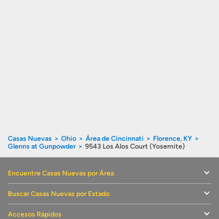
Casas Nuevas
Ohio
Área de Cincinnati
Florence, KY
Glenns at Gunpowder
9543 Los Alos Court (Yosemite)
Encuentre Casas Nuevas por Área
Buscar Casas Nuevas por Estado
Accesos Rápidos