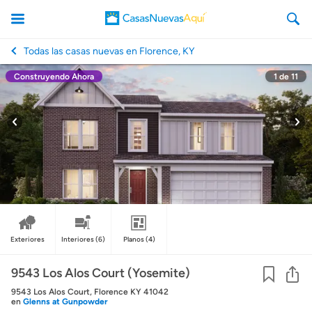
Todas las casas nuevas en Florence, KY
Construyendo Ahora
1
de
11
CasasNuevasAqui
Exteriores
Interiores
(6)
Planos
(4)
Co
9543 Los Alos Court (Yosemite)
9543 Los Alos Court, Florence KY 41042
en
Glenns at Gunpowder