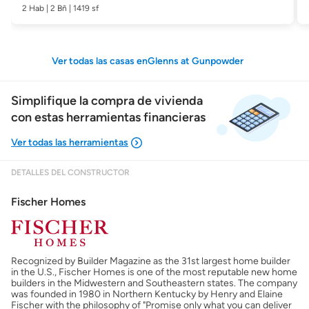
2 Hab | 2 Bñ | 1419 sf
Ver todas las casas enGlenns at Gunpowder
Simplifique la compra de vivienda
con estas herramientas financieras
DETALLES DEL CONSTRUCTOR
Mostrarme lo que puedo pagar
Fischer Homes
Costos casa nueva vs. usada
Recognized by Builder Magazine as the 31st largest home builder
Obtener mi puntaje de crédito
in the U.S., Fischer Homes is one of the most reputable new home
builders in the Midwestern and Southeastern states. The company
was founded in 1980 in Northern Kentucky by Henry and Elaine
Calcular mi hipoteca
Fischer with the philosophy of "Promise only what you can deliver