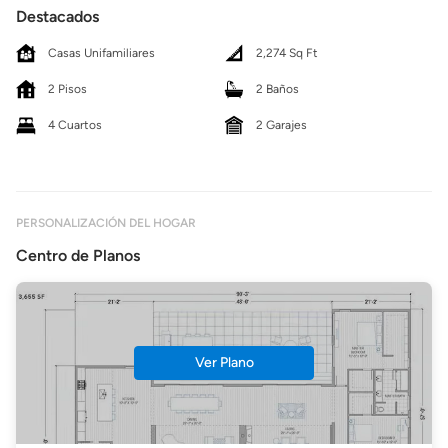
Destacados
Casas Unifamiliares
2,274 Sq Ft
2 Pisos
2 Baños
4 Cuartos
2 Garajes
PERSONALIZACIÓN DEL HOGAR
Centro de Planos
Ver Plano