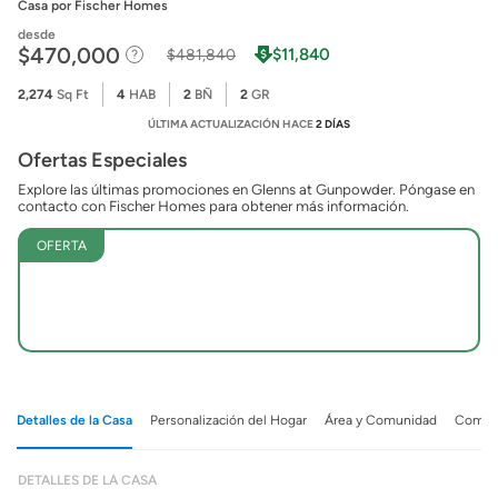
Casa
por Fischer Homes
desde
$470,000
$11,840
$481,840
2,274
Sq Ft
4
HAB
2
BÑ
2
GR
ÚLTIMA ACTUALIZACIÓN HACE
2 DÍAS
Ofertas Especiales
Explore las últimas promociones en Glenns at Gunpowder. Póngase en
contacto con Fischer Homes para obtener más información.
OFERTA
Detalles de la Casa
Personalización del Hogar
Área y Comunidad
Comuni
DETALLES DE LA CASA