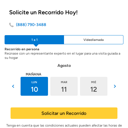
Solicite un Recorrido Hoy!
(888) 790-3488
1 a 1
Videollamada
Recorrido en persona
Reúnase con un representante experto en el lugar para una visita guiada a
su hogar
Agosto
HOY
MAÑANA
DOM
LUN
MAR
MIÉ
JUE
9
10
11
12
13
Solicitar un Recorrido
Tenga en cuenta que las condiciones actuales pueden afectar las horas de