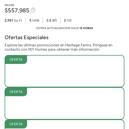
desde
$557,985
2,991
Sq Ft
5
HAB
3.5
BÑ
2
GR
ÚLTIMA ACTUALIZACIÓN HACE
12 HORAS
Ofertas Especiales
Explore las últimas promociones en Heritage Farms. Póngase en
contacto con M/I Homes para obtener más información.
OFERTA
OFERTA
OFERTA