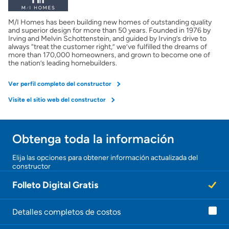
M/I Homes has been building new homes of outstanding quality
Obtener mi puntaje de crédito
and superior design for more than 50 years. Founded in 1976 by
Irving and Melvin Schottenstein, and guided by Irving’s drive to
always “treat the customer right,” we’ve fulfilled the dreams of
Calcular mi hipoteca
more than 170,000 homeowners, and grown to become one of
the nation’s leading homebuilders.
Obtener Aprobación Previa
Ver perfil completo del constructor
Visite el sitio web del constructor
Preparar mi casa para la venta
Obtenga toda la información
Seguro de propietarios
Elija las opciones para obtener información actualizada del
constructor
Obtener ofertas por mi casa
Folleto Digital Gratis
Detalles completos de costos