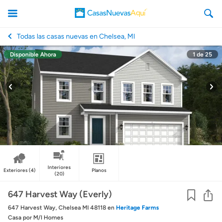
Todas las casas nuevas en Chelsea, MI
Disponible Ahora
1
de
25
CasasNuevasAqui
Interiores
Exteriores
(4)
Planos
(20)
Co
647 Harvest Way (Everly)
647 Harvest Way, Chelsea MI 48118
en
Heritage Farms
Casa
por M/I Homes