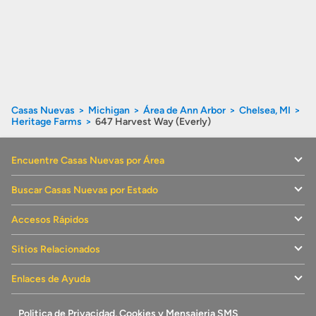
Casas Nuevas
Michigan
Área de Ann Arbor
Chelsea, MI
Heritage Farms
647 Harvest Way (Everly)
Encuentre Casas Nuevas por Área
Buscar Casas Nuevas por Estado
Accesos Rápidos
Sitios Relacionados
Enlaces de Ayuda
Politica de Privacidad, Cookies y Mensajeria SMS