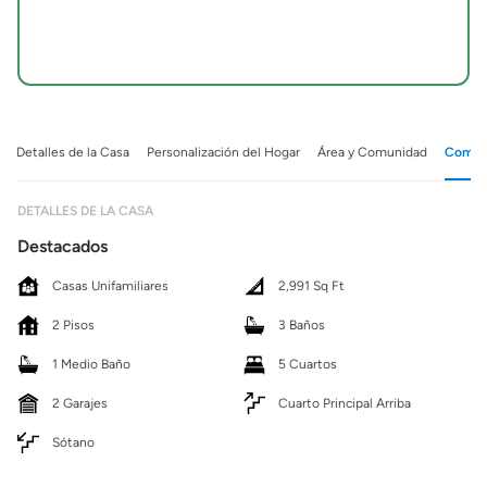
Detalles de la Casa
Personalización del Hogar
Área y Comunidad
Comuni
DETALLES DE LA CASA
Destacados
Casas Unifamiliares
2,991 Sq Ft
2 Pisos
3 Baños
1 Medio Baño
5 Cuartos
2 Garajes
Cuarto Principal Arriba
Sótano