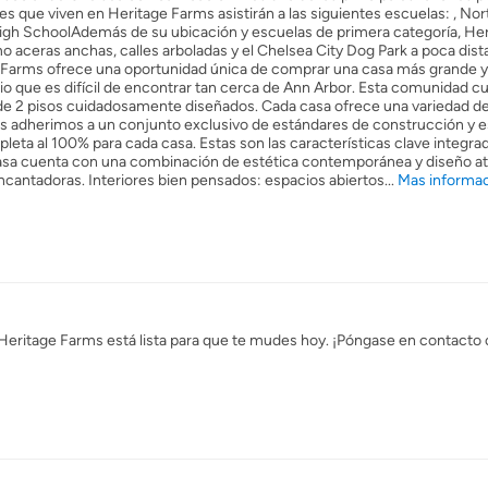
es que viven en Heritage Farms asistirán a las siguientes escuelas: , No
igh SchoolAdemás de su ubicación y escuelas de primera categoría, He
ceras anchas, calles arboladas y el Chelsea City Dog Park a poca dista
e Farms ofrece una oportunidad única de comprar una casa más grande y
 que es difícil de encontrar tan cerca de Ann Arbor. Esta comunidad c
a de 2 pisos cuidadosamente diseñados. Cada casa ofrece una variedad d
nos adherimos a un conjunto exclusivo de estándares de construcción y
ta al 100% para cada casa. Estas son las características clave integra
asa cuenta con una combinación de estética contemporánea y diseño a
ncantadoras. Interiores bien pensados: espacios abiertos...
Mas informac
ritage Farms está lista para que te mudes hoy. ¡Póngase en contacto 