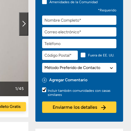
Amenidades de la Comunidad
*Requerido
Nombre
Completo
Correo
electrónico
Teléfono
Código
Fuera de EE. UU.
Postal
Método
Preferido
de
Agregar Comentario
Contacto
Preguntas
1/45
Incluir también comunidades con casas
o
similares
Comentarios
lleto Gratis
Enviarme los detalles