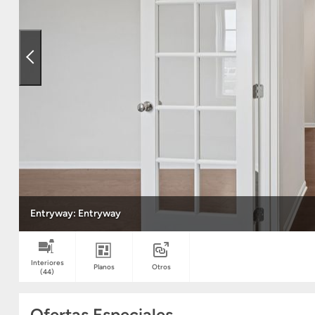
Entryway: Entryway
Interiores
Planos
Otros
(44)
Ofertas Especiales