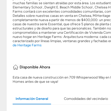
muchas familias se sienten atraídas por esta área. Los estudiant
Elementary School , Dwight E. Beach Middle School , Chelsea H
Farms contará con excelentes comodidades comunitarias, como a
Detalles sobre nuestras casas en venta en Chelsea, MIHeritag
completamente nueva a partir de menos de $400,000: un precio
casas de nuestra serie Essential, que ofrece 5 planos de plant
estructurales y de diseño para que las personalices. También 
comprometidos a mantener una Certificación de Vivienda Comple
nuevo hogar en Heritage Farms: Arquitectura moderna: cada c
caracterizado por líneas limpias, ventanas grandes y fachadas e
de Heritage Farms
Disponible Ahora
Esta casa de nueva construcción en 709 Whisperwood Way en He
Homes antes de que se vaya!
Información General
Comodidades del vecindario