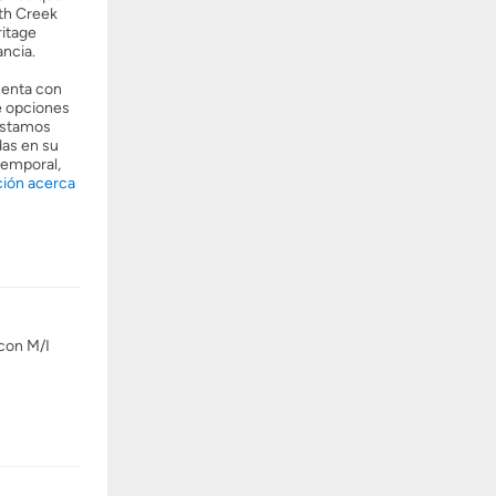
rth Creek
ritage
ncia.
uenta con
e opciones
 estamos
das en su
temporal,
ión acerca
con M/I