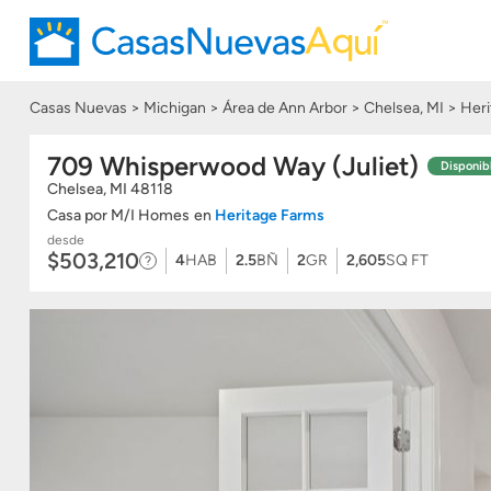
Casas Nuevas
Michigan
Área de Ann Arbor
Chelsea, MI
Heri
709 Whisperwood Way (Juliet)
Disponib
Chelsea
,
MI
48118
Casa
por
M/I Homes
en
Heritage Farms
desde
$503,210
4
HAB
2.5
BÑ
2
GR
2,605
SQ FT