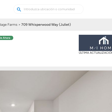
Buscar
Buscar
casas
nuevas
tage Farms
709 Whisperwood Way (Juliet)
le Ahora
ÚLTIMA ACTUALIZACI