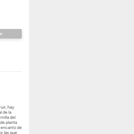
uir, hay
 de la
illa del
 de planta
u encanto de
or las que