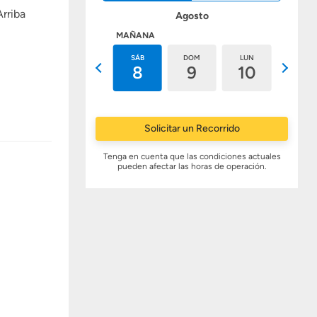
Arriba
Agosto
HOY
MAÑANA
VIE
SÁB
DOM
LUN
MAR
7
8
9
10
11
Solicitar un Recorrido
Tenga en cuenta que las condiciones actuales
pueden afectar las horas de operación.