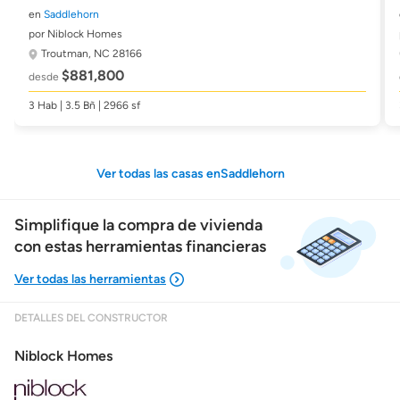
en
Saddlehorn
por Niblock Homes
Troutman, NC 28166
$881,800
desde
3 Hab | 3.5 Bñ | 2966 sf
Ver todas las casas enSaddlehorn
Simplifique la compra de vivienda
con estas herramientas financieras
DETALLES DEL CONSTRUCTOR
Mostrarme lo que puedo pagar
Niblock Homes
Costos casa nueva vs. usada