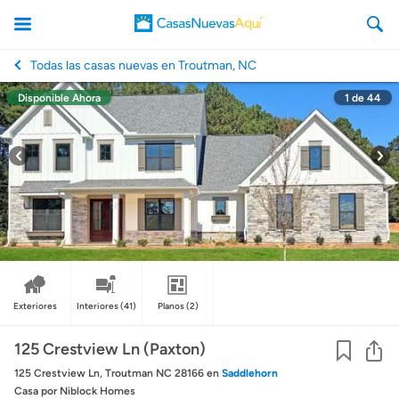
Todas las casas nuevas en Troutman, NC
Disponible Ahora
1
de
44
CasasNuevasAqui
Exteriores
Interiores
(41)
Planos
(2)
Co
125 Crestview Ln (Paxton)
125 Crestview Ln, Troutman NC 28166
en
Saddlehorn
Casa
por Niblock Homes