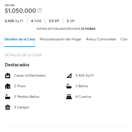
desde
$1,050,000
3,426
Sq Ft
4
HAB
3.5
BÑ
3
GR
ÚLTIMA ACTUALIZACIÓN HACE
23 HORAS
Detalles de la Casa
Personalización del Hogar
Área y Comunidad
Comuni
DETALLES DE LA CASA
Destacados
Casas Unifamiliares
3,426 Sq Ft
2 Pisos
3 Baños
2 Medios Baños
4 Cuartos
3 Garajes