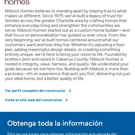
Niblock Homes believes in standing apart by staying true to what
Obtener mi puntaje de crédito
makes us different. Since 1979, we’ve built a legacy of trust for
families across the greater Charlotte area by crafting homes that
enhance everyday living and strengthen the communities we
Calcular mi hipoteca
serve. Niblock Homes started out as a custom home builder—and
that focus on personalization has guided us ever since. From the
very beginning, we’ve built homes centered around what our
customers want and how they live. Whether it’s adjusting a floor
Obtener Aprobación Previa
plan, adding meaningful design details, or creating something
entirely unique, we’re here to bring your vision to life. Founded by
brothers born and raised in Cabarrus County, Niblock Homes is
Preparar mi casa para la venta
rooted in integrity, value, fairness, and quality. We understand your
goals because we live here too. Building with Niblock is more than
a process—it’s an experience that puts you first, delivering not just
your ideal home, but a better quality of life.
Seguro de propietarios
Ver perfil completo del constructor
Obtener ofertas por mi casa
Visite el sitio web del constructor
Obtenga toda la información
Elija las opciones para obtener información actualizada del