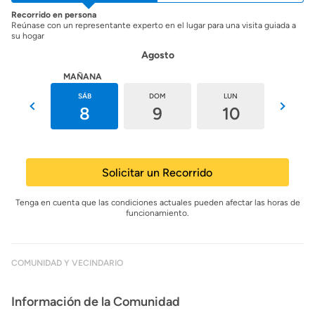
Recorrido en persona
Reúnase con un representante experto en el lugar para una visita guiada a
su hogar
Agosto
HOY
MAÑANA
VIE
SÁB
DOM
LUN
MAR
7
8
9
10
11
Solicitar un Recorrido
Tenga en cuenta que las condiciones actuales pueden afectar las horas de
funcionamiento.
COMUNIDAD Y VECINDARIO
Información de la Comunidad