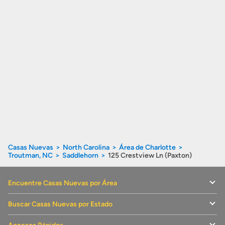
Casas Nuevas
North Carolina
Área de Charlotte
Troutman, NC
Saddlehorn
125 Crestview Ln (Paxton)
Encuentre Casas Nuevas por Área
Buscar Casas Nuevas por Estado