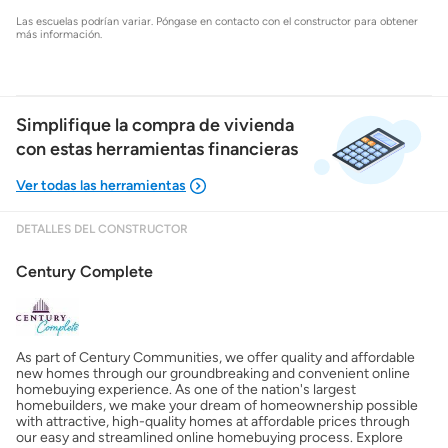
Las escuelas podrían variar. Póngase en contacto con el constructor para obtener
más información.
Simplifique la compra de vivienda
con estas herramientas financieras
DETALLES DEL CONSTRUCTOR
Mostrarme lo que puedo pagar
Century Complete
Costos casa nueva vs. usada
As part of Century Communities, we offer quality and affordable
Obtener mi puntaje de crédito
new homes through our groundbreaking and convenient online
homebuying experience. As one of the nation's largest
homebuilders, we make your dream of homeownership possible
Calcular mi hipoteca
with attractive, high-quality homes at affordable prices through
our easy and streamlined online homebuying process. Explore