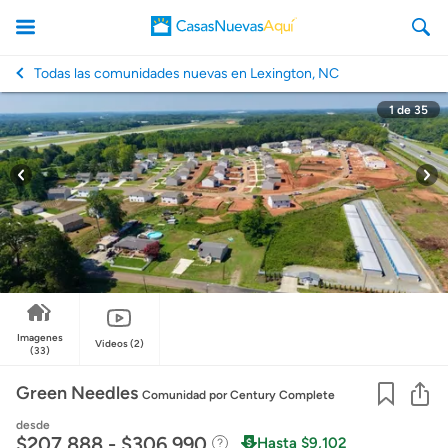
Todas las comunidades nuevas en Lexington, NC
1
de
35
CasasNuevasAqui
Imagenes
Videos
(2)
(33)
Co
Green Needles
Comunidad
por Century Complete
desde
$207,888 - $306,990
Hasta $9,102