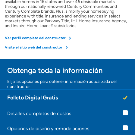
available homes in 16 states and over 45 desirable markets
through our nationally renowned Century Communities and
Obtener Aprobación Previa
Century Complete brands. Plus, simplify your homebuying
experience with title, insurance and lending services in select
markets through our Parkway Title, IHL Home Insurance Agency,
Preparar mi casa para la venta
and Inspire Home Loans® subsidiaries.
Ver perfil completo del constructor
Seguro de propietarios
Visite el sitio web del constructor
Obtener ofertas por mi casa
Obtenga toda la información
¡Gracias!
Elija las opciones para obtener información actualizada del
constructor
¡
U
Folleto Digital Gratis
n
a
g
e
Detalles completos de costos
n
t
Opciones de diseño y remodelaciones
e
l