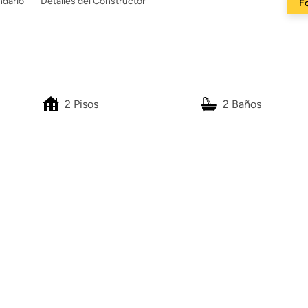
ndario
Detalles del Constructor
Fo
2 Pisos
2 Baños