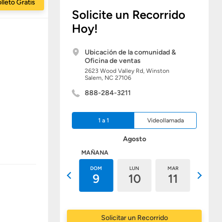
lleto Gratis
Solicite un Recorrido
Hoy!
Ubicación de la comunidad &
Oficina de ventas
2623 Wood Valley Rd,
Winston
Salem,
NC
27106
888-284-3211
1 a 1
Videollamada
Agosto
HOY
MAÑANA
SÁB
DOM
LUN
MAR
MIÉ
8
9
10
11
12
Solicitar un Recorrido