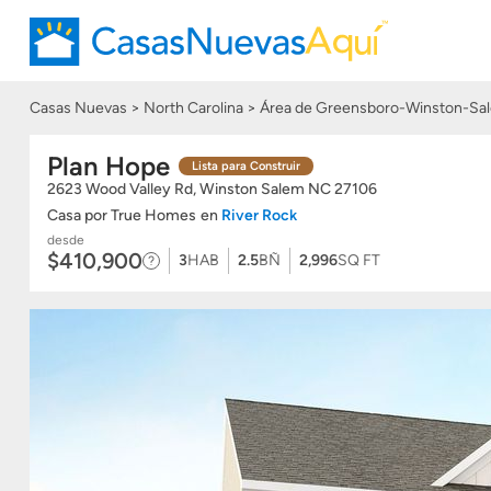
Casas Nuevas
North Carolina
Área de Greensboro-Winston-Sal
Plan Hope
Lista para Construir
2623 Wood Valley Rd, Winston Salem
NC
27106
Casa
por True Homes
en
River Rock
desde
$410,900
3
HAB
2.5
BÑ
2,996
SQ FT