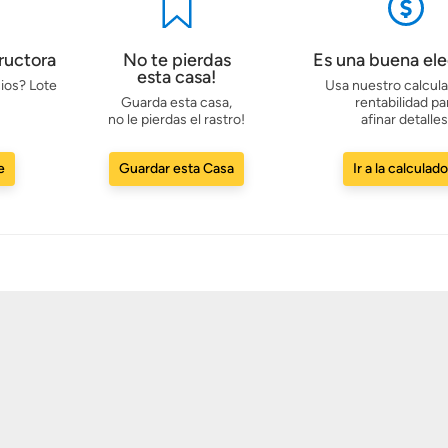
ructora
No te pierdas
Es una buena el
esta casa!
ios? Lote
Usa nuestro calcul
Guarda esta casa,
rentabilidad pa
no le pierdas el rastro!
afinar detalles
e
Guardar esta Casa
Ir a la calculad