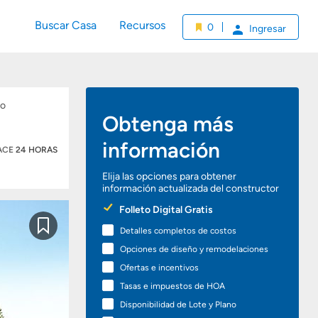
Buscar Casa
Recursos
0
Ingresar
Obtenga más
información
HACE
24 HORAS
Elija las opciones para obtener
información actualizada del constructor
Preferred
Folleto Digital Gratis
Options
Detalles completos de costos
Guardar
Opciones de diseño y remodelaciones
Ofertas e incentivos
Tasas e impuestos de HOA
Disponibilidad de Lote y Plano