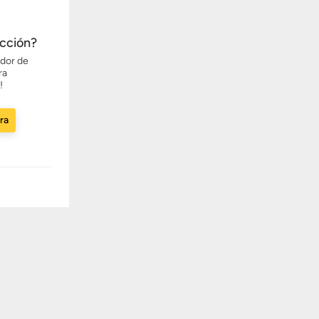
ección?
ador de
ra
!
ora