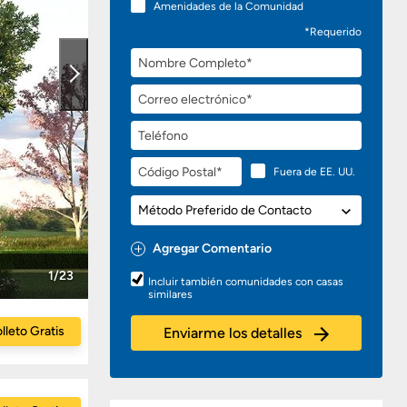
Amenidades de la Comunidad
*Requerido
Nombre
Completo
Correo
electrónico
Teléfono
Código
Fuera de EE. UU.
Postal
Método
Preferido
de
Agregar Comentario
Contacto
Preguntas
1/23
Incluir también comunidades con casas
o
similares
Comentarios
lleto Gratis
Enviarme los detalles