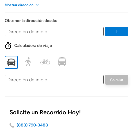
Mostrar dirección
Obtener la dirección desde:
Ir
Calculadora de viaje
Dirección
Calcular
de
inicio
Solicite un Recorrido Hoy!
(888) 790-3488