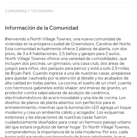
COMUNIDAD Y VECINDARIO
Información de la Comunidad
Bienvenido a North Village Townes, una nueva comunidad de
viviendas en la próspera ciudad de Greensboro, Carolina del Norte.
Esta comunidad actualmente ofrece 2 planos de planta, con dos
pisos, de 3 a 4 habitaciones, 2,5 baños y garajes para 2 autos.
North Village Townes ofrece una variedad de comodidades, que
incluyen dos piscinas, un gimnasio, una casa club, dos áreas de
juegos para niños, dos parques para perros y está a solo 2,9 millas
de Bryan Park. Cuando ingrese a una de nuestras casas, prepárese
para quedar cautivado por la atención al detalle y los acabados de
alta calidad en todas partes. La cocina, el sueño de un chef, cuenta
con hermosos gabinetes estilo shaker, encimeras de granito, un
protector contra salpicaduras de azulejos de cerámica,
electrodomésticos de acero inoxidable y una isla de cocina. Los
diseños de planos de planta abiertos son perfectos para el
entretenimiento, mientras que la iluminación LED agrega un toque
moderno y crea un ambiente cálido y acogedor. Los esquemas
exteriores y las elevaciones de nuestras casas fueron
cuidadosamente diseñados para crear un hermoso paisaje urbano
del que estará orgulloso de llamar hogar. En North Village Townes,
comprendemos la importancia de la vida moderna. Por eso, cada
hogar está equipado con tecnología de hogar inteligente, lo que