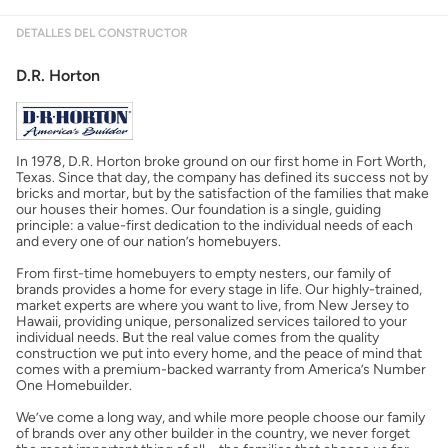
DETALLES DEL CONSTRUCTOR
Mostrarme lo que puedo pagar
D.R. Horton
Costos casa nueva vs. usada
In 1978, D.R. Horton broke ground on our first home in Fort Worth,
Obtener mi puntaje de crédito
Texas. Since that day, the company has defined its success not by
bricks and mortar, but by the satisfaction of the families that make
our houses their homes. Our foundation is a single, guiding
Calcular mi hipoteca
principle: a value-first dedication to the individual needs of each
and every one of our nation’s homebuyers.
From first-time homebuyers to empty nesters, our family of
Obtener Aprobación Previa
brands provides a home for every stage in life. Our highly-trained,
market experts are where you want to live, from New Jersey to
Hawaii, providing unique, personalized services tailored to your
Preparar mi casa para la venta
individual needs. But the real value comes from the quality
construction we put into every home, and the peace of mind that
comes with a premium-backed warranty from America’s Number
One Homebuilder.
Seguro de propietarios
We’ve come a long way, and while more people choose our family
of brands over any other builder in the country, we never forget