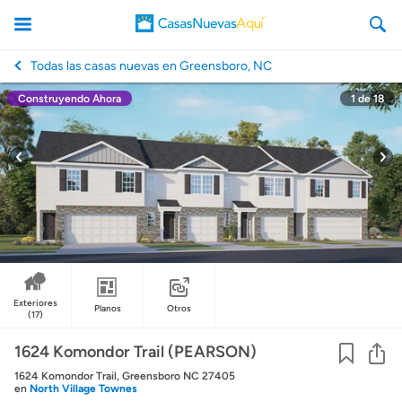
Todas las casas nuevas en Greensboro, NC
Construyendo Ahora
1
de
18
CasasNuevasAqui
Exteriores
Planos
Otros
(17)
Co
1624 Komondor Trail (PEARSON)
1624 Komondor Trail, Greensboro NC 27405
en
North Village Townes