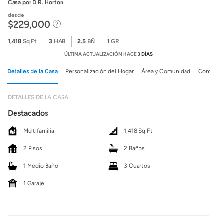
Casa
por D.R. Horton
desde
$229,000
1,418
Sq Ft
3
HAB
2.5
BÑ
1
GR
ÚLTIMA ACTUALIZACIÓN HACE
3 DÍAS
Detalles de la Casa
Personalización del Hogar
Área y Comunidad
Comuni
DETALLES DE LA CASA
Destacados
Multifamilia
1,418 Sq Ft
2 Pisos
2 Baños
1 Medio Baño
3 Cuartos
1 Garaje