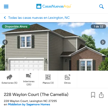
Todas las casas nuevas en Lexington, NC
Disponible Ahora
1
de
32
CasasNuevasAqui
Interiores
Exteriores
(5)
Planos
(3)
Otros
(25)
Co
228 Waylon Court (The Camellia)
228 Waylon Court, Lexington NC 27295
en
Middleton by Sagamore Homes