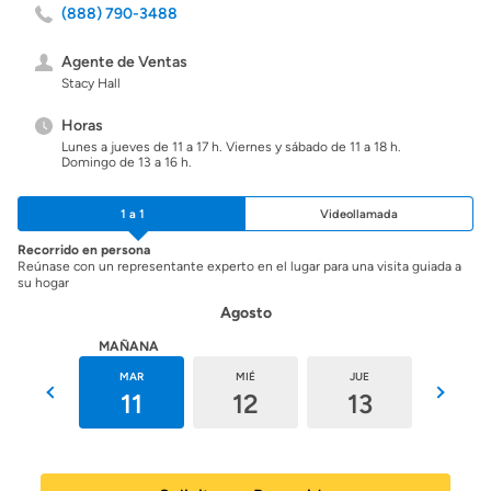
(888) 790-3488
Agente de Ventas
Stacy Hall
Horas
Lunes a jueves de 11 a 17 h. Viernes y sábado de 11 a 18 h.
Domingo de 13 a 16 h.
1 a 1
Videollamada
Recorrido en persona
Reúnase con un representante experto en el lugar para una visita guiada a
su hogar
Agosto
HOY
MAÑANA
LUN
MAR
MIÉ
JUE
VIE
10
11
12
13
14