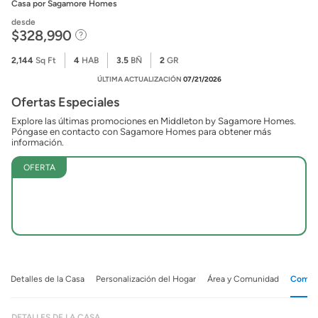
Casa
por Sagamore Homes
desde
$328,990
2,144
Sq Ft
4
HAB
3.5
BÑ
2
GR
ÚLTIMA ACTUALIZACIÓN
07/21/2026
Ofertas Especiales
Explore las últimas promociones en Middleton by Sagamore Homes.
Póngase en contacto con Sagamore Homes para obtener más
información.
OFERTA
Detalles de la Casa
Personalización del Hogar
Área y Comunidad
Comuni
DETALLES DE LA CASA