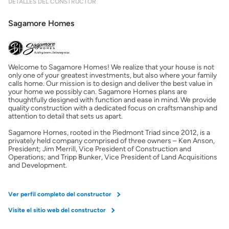
DETALLES DEL CONSTRUCTOR
Mostrarme lo que puedo pagar
Sagamore Homes
Costos casa nueva vs. usada
Welcome to Sagamore Homes! We realize that your house is not
Obtener mi puntaje de crédito
only one of your greatest investments, but also where your family
calls home. Our mission is to design and deliver the best value in
your home we possibly can. Sagamore Homes plans are
Calcular mi hipoteca
thoughtfully designed with function and ease in mind. We provide
quality construction with a dedicated focus on craftsmanship and
attention to detail that sets us apart.
Obtener Aprobación Previa
Sagamore Homes, rooted in the Piedmont Triad since 2012, is a
privately held company comprised of three owners – Ken Anson,
President; Jim Merrill, Vice President of Construction and
Preparar mi casa para la venta
Operations; and Tripp Bunker, Vice President of Land Acquisitions
and Development.
Seguro de propietarios
Ver perfil completo del constructor
Visite el sitio web del constructor
Obtener ofertas por mi casa