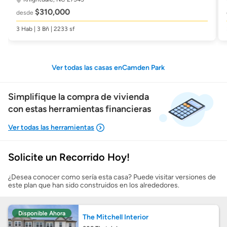
$310,000
desde
3 Hab | 3 Bñ | 2233 sf
Ver todas las casas enCamden Park
Simplifique la compra de vivienda
con estas herramientas financieras
Solicite un Recorrido Hoy!
Mostrarme lo que puedo pagar
¿Desea conocer como sería esta casa? Puede visitar versiones de
este plan que han sido construidos en los alrededores.
Costos casa nueva vs. usada
Disponible Ahora
The Mitchell Interior
Obtener mi puntaje de crédito