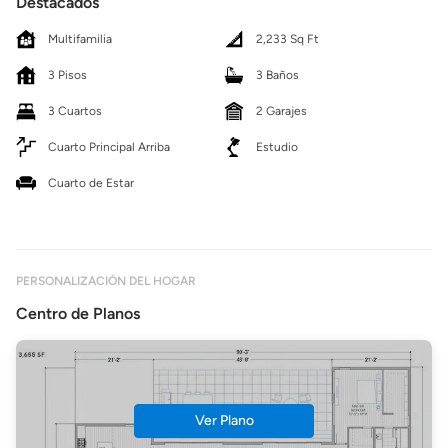
Destacados
Multifamilia
2,233 Sq Ft
3 Pisos
3 Baños
3 Cuartos
2 Garajes
Cuarto Principal Arriba
Estudio
Cuarto de Estar
PERSONALIZACIÓN DEL HOGAR
Centro de Planos
Ver Plano