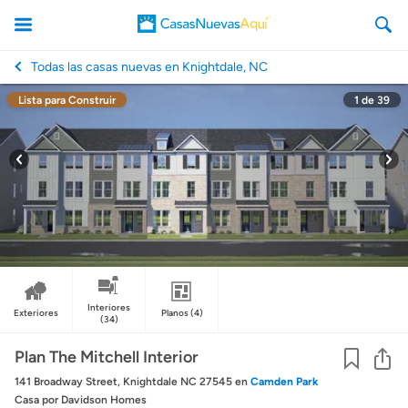
Todas las casas nuevas en Knightdale, NC
Lista para Construir
1
de
39
CasasNuevasAqui
Interiores
Exteriores
Planos
(4)
(34)
Co
Plan The Mitchell Interior
141 Broadway Street, Knightdale NC 27545
en
Camden Park
Casa
por Davidson Homes