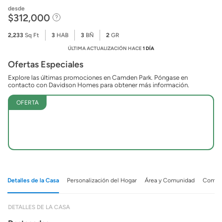
desde
$312,000
2,233
Sq Ft
3
HAB
3
BÑ
2
GR
ÚLTIMA ACTUALIZACIÓN HACE
1 DÍA
Ofertas Especiales
Explore las últimas promociones en Camden Park. Póngase en
contacto con Davidson Homes para obtener más información.
OFERTA
Detalles de la Casa
Personalización del Hogar
Área y Comunidad
Comuni
DETALLES DE LA CASA