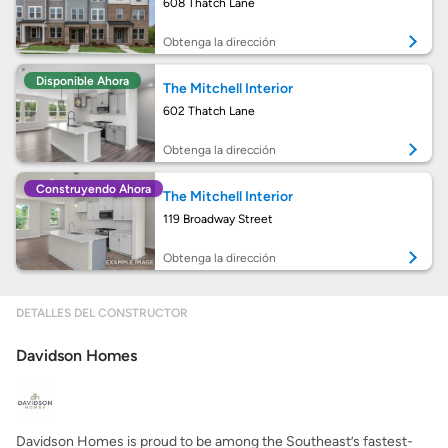
608 Thatch Lane
Calcular mi hipoteca
Obtenga la dirección
Disponible Ahora
The Mitchell Interior
Obtener Aprobación Previa
602 Thatch Lane
Preparar mi casa para la venta
Obtenga la dirección
Construyendo Ahora
The Mitchell Interior
Seguro de propietarios
119 Broadway Street
Obtenga la dirección
Obtener ofertas por mi casa
DETALLES DEL CONSTRUCTOR
Davidson Homes
Davidson Homes is proud to be among the Southeast’s fastest-