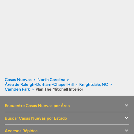
Casas Nuevas
North Carolina
Área de Raleigh-Durham-Chapel Hill
Knightdale, NC
Camden Park
Plan The Mitchell Interior
Encuentre Casas Nuevas por Área
Buscar Casas Nuevas por Estado
Accesos Rápidos