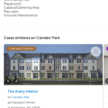
Playground
Cabana/Gathering Area
Play Lawn
Grounds Maintenance
Casas similares en Camden Park
Lista para Construir
The Avery Interior
en
Camden Park
por Davidson Homes
Knightdale, NC 27545