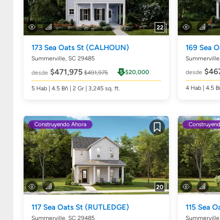
22
173 Sea Oats St
(CALHOUN)
169 Sea O
Summerville, SC 29485
Summerville
$46
$471,975
$20,000
desde
desde
$491,975
4
Hab
| 4.5
B
5
Hab
| 4.5
Bñ
| 2 Gr | 3,245
sq. ft.
Construyendo Ahora
Construyen
Guardar
20
117 Sea Oats St
(RUTLEDGE)
115 Sea O
Summerville, SC 29485
Summerville