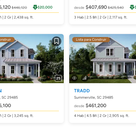
,120
$407,690
$20,000
$446,120
desde
$425,540
ñ
| 2 Gr | 2,438
sq. ft.
3
Hab
| 2.5
Bñ
| 2 Gr | 2,117
sq. ft.
onstruir
Lista para Construir
Guardar
25
N
TRADD
, SC 29485
Summerville, SC 29485
,100
$461,200
desde
ñ
| 2 Gr | 3,245
sq. ft.
4
Hab
| 4.5
Bñ
| 2 Gr | 2,905
sq. ft.