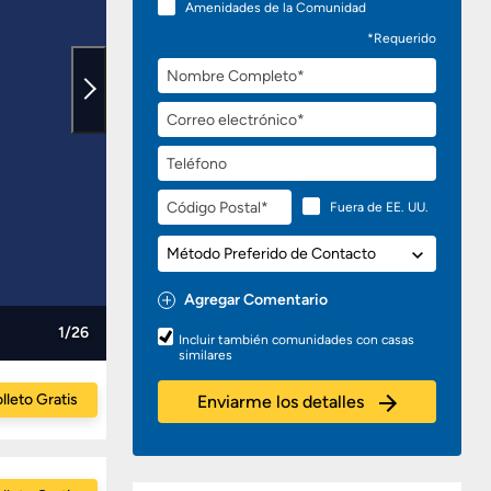
Amenidades de la Comunidad
*Requerido
Nombre
Completo
Correo
electrónico
Teléfono
Código
Fuera de EE. UU.
Postal
Método
Preferido
de
Agregar Comentario
Contacto
Preguntas
1/26
Incluir también comunidades con casas
o
similares
Comentarios
lleto Gratis
Enviarme los detalles