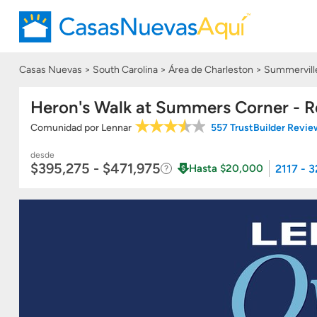
Casas Nuevas
South Carolina
Área de Charleston
Summervill
Heron's Walk at Summers Corner - R
Comunidad
por
Lennar
557 TrustBuilder Revi
desde
$395,275 - $471,975
2117 - 
Hasta $20,000