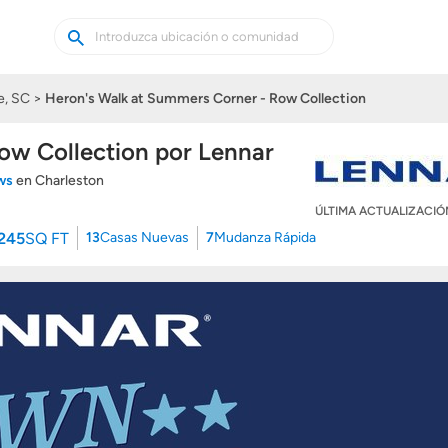
Buscar
Buscar
casas
nuevas
e, SC
Heron's Walk at Summers Corner - Row Collection
ow Collection por Lennar
ews
en Charleston
ÚLTIMA ACTUALIZACI
3245
SQ FT
13
Casas Nuevas
7
Mudanza Rápida