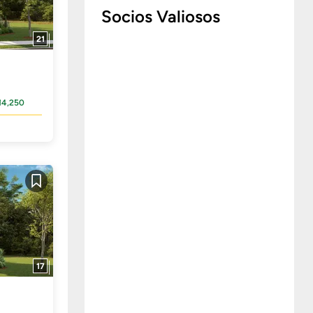
Socios Valiosos
21
14,250
Guardar
17