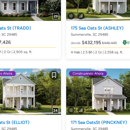
29
ats St
(TRADD)
175 Sea Oats St
(ASHLEY)
, SC 29485
Summerville, SC 29485
7,426
$432,195
$
desde
$446,445
ñ
| 2 Gr | 2,905
sq. ft.
4
Hab
| 2.5
Bñ
| 2 Gr | 2,558
sq. ft.
do Ahora
Construyendo Ahora
Guardar
24
ats St
(ELLIOT)
171 Sea OatsSt
(PINCKNEY)
, SC 29485
Summerville, SC 29485