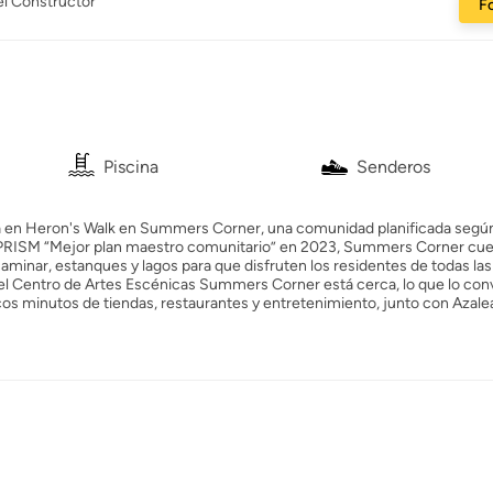
el Constructor
Fo
Piscina
Senderos
ta en Heron's Walk en Summers Corner, una comunidad planificada segú
o PRISM “Mejor plan maestro comunitario” en 2023, Summers Corner cu
aminar, estanques y lagos para que disfruten los residentes de todas las
 el Centro de Artes Escénicas Summers Corner está cerca, lo que lo con
cos minutos de tiendas, restaurantes y entretenimiento, junto con Azale