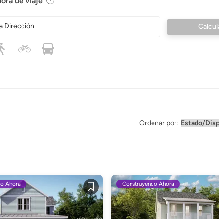
ora de viaje
a Dirección
Ordenar por:
do Ahora
Construyendo Ahora
Guardar