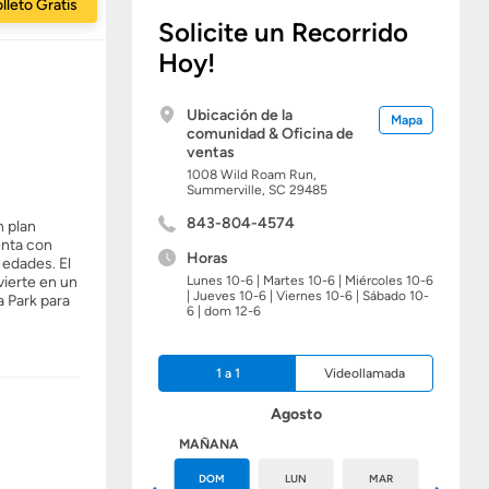
lleto Gratis
Solicite un Recorrido
Hoy!
Ubicación de la
Mapa
comunidad & Oficina de
ventas
1008 Wild Roam Run,
Summerville,
SC
29485
843-804-4574
n plan
enta con
Horas
 edades. El
vierte en un
Lunes 10-6 | Martes 10-6 | Miércoles 10-6
| Jueves 10-6 | Viernes 10-6 | Sábado 10-
a Park para
6 | dom 12-6
1 a 1
Videollamada
Agosto
HOY
MAÑANA
SÁB
DOM
LUN
MAR
MIÉ