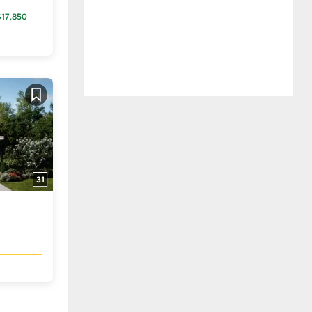
$17,850
Guardar
31