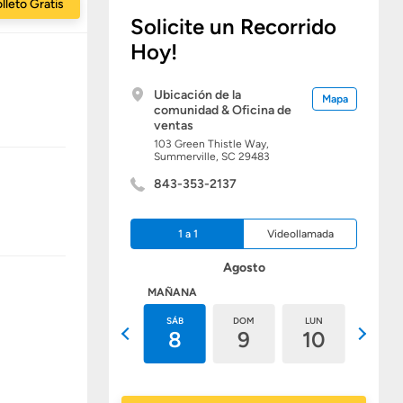
lleto Gratis
Solicite un Recorrido
Hoy!
Ubicación de la
Mapa
comunidad & Oficina de
ventas
103 Green Thistle Way,
Summerville,
SC
29483
843-353-2137
1 a 1
Videollamada
Agosto
HOY
MAÑANA
VIE
SÁB
DOM
LUN
MAR
7
8
9
10
11