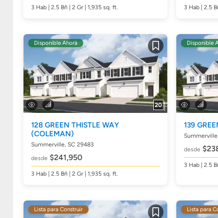
3
Hab
| 2.5
Bñ
| 2 Gr | 1,935
sq. ft.
3
Hab
| 2.5
B
Disponible Ahora
Disponible 
Guardar
20
128 GREEN THISTLE WAY
139 GRE
(COLEMAN)
Summerville
Summerville, SC 29483
$23
desde
$241,950
desde
3
Hab
| 2.5
B
3
Hab
| 2.5
Bñ
| 2 Gr | 1,935
sq. ft.
Lista para Construir
Lista para C
Guardar