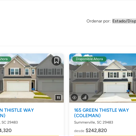
Ordenar por:
Ahora
Disponible Ahora
Guardar
11
N THISTLE WAY
165 GREEN THISTLE WAY
N)
(COLEMAN)
, SC 29483
Summerville, SC 29483
4,320
$242,820
desde