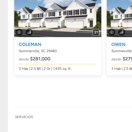
21
COLEMAN
OWEN
Summerville, SC 29483
Summerville
$281,000
$27
desde
desde
3
Hab
| 2.5
Bñ
| 2 Gr | 1,935
sq. ft.
3
Hab
| 2.5
B
SERVICIOS