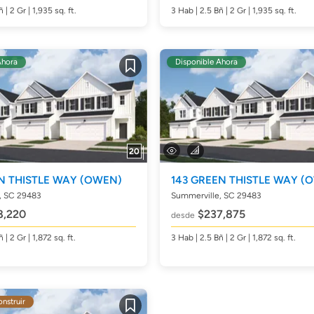
ñ
| 2 Gr | 1,935
sq. ft.
3
Hab
| 2.5
Bñ
| 2 Gr | 1,935
sq. ft.
Ahora
Disponible Ahora
Guardar
20
EN THISTLE WAY
(OWEN)
143 GREEN THISTLE WAY
(
, SC 29483
Summerville, SC 29483
8,220
$237,875
desde
ñ
| 2 Gr | 1,872
sq. ft.
3
Hab
| 2.5
Bñ
| 2 Gr | 1,872
sq. ft.
onstruir
Guardar