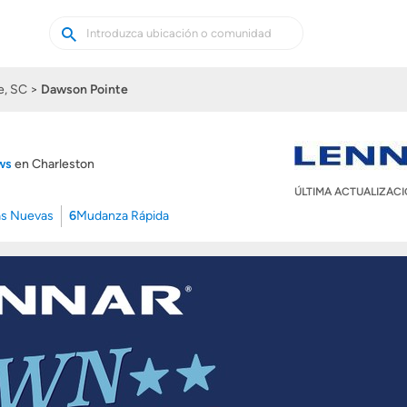
Buscar
Buscar
casas
nuevas
e, SC
Dawson Pointe
ews
en Charleston
ÚLTIMA ACTUALIZAC
s Nuevas
6
Mudanza Rápida