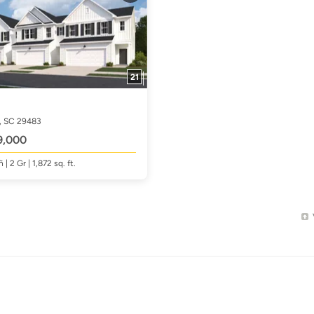
21
, SC 29483
9,000
ñ
| 2 Gr | 1,872
sq. ft.