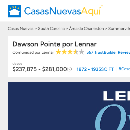
Casas Nuevas
South Carolina
Área de Charleston
Summervill
Dawson Pointe por Lennar
Comunidad
por
Lennar
557 TrustBuilder Revi
desde
$237,875 - $281,000
1872 - 1935
SQ FT
8
Casa