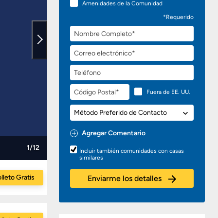
Amenidades de la Comunidad
*Requerido
Nombre
Completo
Correo
electrónico
Teléfono
Código
Fuera de EE. UU.
Postal
Método
Preferido
de
Agregar Comentario
Contacto
Preguntas
1/12
Incluir también comunidades con casas
o
similares
Comentarios
lleto Gratis
Enviarme los detalles