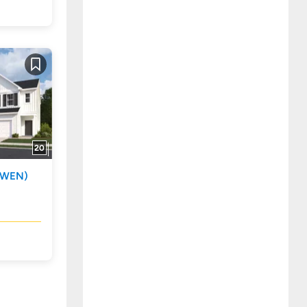
Guardar
20
OWEN)