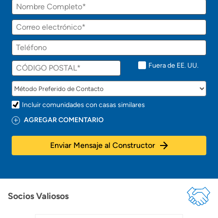
Nombre
a
r
á
Correo
p
electrónico
r
Teléfono
o
n
t
Fuera de EE. UU.
o
!
Incluir comunidades con casas similares
AGREGAR COMENTARIO
Enviar Mensaje al Constructor
Socios Valiosos