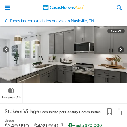
Todas las comunidades nuevas en Nashville, TN
1
de
21
CasasNuevasAqui
Imagenes
(21)
Co
Stokers Village
Comunidad
por Century Communities
desde
$349,990 - $439,990
Hasta $70,000