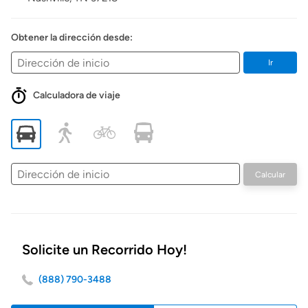
Obtener la dirección desde:
Ir
Calculadora de viaje
Dirección
Calcular
de
inicio
Solicite un Recorrido Hoy!
(888) 790-3488