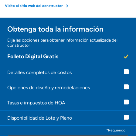
Visite el sitio web del constructor
Seguro de propietarios
Obtenga toda la información
Obtener ofertas por mi casa
¡Gracias!
Elija las opciones para obtener información actualizada del
constructor
¡
U
Folleto Digital Gratis
n
a
g
e
Detalles completos de costos
n
t
Opciones de diseño y remodelaciones
e
l
e
Tasas e impuestos de HOA
c
o
n
Disponibilidad de Lote y Plano
t
a
c
*Requerido
t