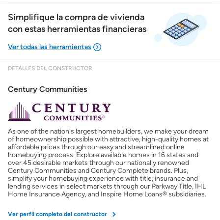
Simplifique la compra de vivienda
con estas herramientas financieras
DETALLES DEL CONSTRUCTOR
Mostrarme lo que puedo pagar
Century Communities
Costos casa nueva vs. usada
As one of the nation's largest homebuilders, we make your dream
Obtener mi puntaje de crédito
of homeownership possible with attractive, high-quality homes at
affordable prices through our easy and streamlined online
homebuying process. Explore available homes in 16 states and
Calcular mi hipoteca
over 45 desirable markets through our nationally renowned
Century Communities and Century Complete brands. Plus,
simplify your homebuying experience with title, insurance and
lending services in select markets through our Parkway Title, IHL
Obtener Aprobación Previa
Home Insurance Agency, and Inspire Home Loans® subsidiaries.
Ver perfil completo del constructor
Preparar mi casa para la venta