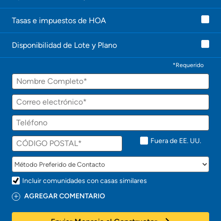
l
e
Tasas e impuestos de HOA
c
o
n
Disponibilidad de Lote y Plano
t
a
c
*Requerido
t
Nombre
a
r
á
Correo
p
electrónico
r
Teléfono
o
n
t
Fuera de EE. UU.
o
!
Incluir comunidades con casas similares
AGREGAR COMENTARIO