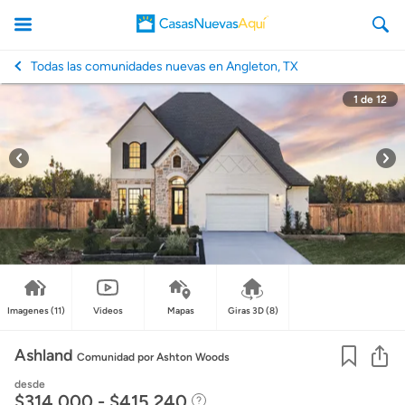
Todas las comunidades nuevas en Angleton, TX
1
de
12
CasasNuevasAqui
Imagenes
(11)
Videos
Mapas
Giras 3D
(8)
Co
Ashland
Comunidad
por Ashton Woods
desde
$314,000 - $415,240