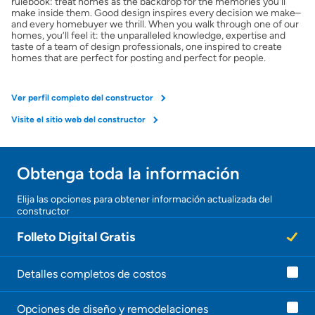
rulebook: treat homes as the backdrop for the memories you'll
make inside them. Good design inspires every decision we make–
and every homebuyer we thrill. When you walk through one of our
homes, you’ll feel it: the unparalleled knowledge, expertise and
taste of a team of design professionals, one inspired to create
homes that are perfect for posting and perfect for people.
Ver perfil completo del constructor
Visite el sitio web del constructor
Obtenga toda la información
¡Gracias!
Elija las opciones para obtener información actualizada del
constructor
¡
U
Folleto Digital Gratis
n
a
g
e
Detalles completos de costos
n
t
Opciones de diseño y remodelaciones
e