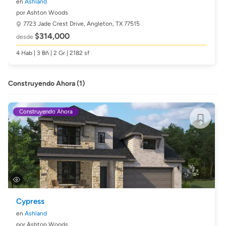
en
Ashland
por Ashton Woods
7723 Jade Crest Drive,
Angleton, TX 77515
$314,000
desde
4 Hab | 3 Bñ | 2 Gr | 2182 sf
Construyendo Ahora (1)
Construyendo Ahora
Cypress
en
Ashland
por Ashton Woods