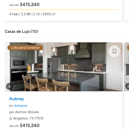
$415,240
desde
4 Hab | 3.5 Bñ | 2 Gr | 2900 sf
Casas de Lujo (10)
Lista para Construir
Aubrey
en
Ashland
por Ashton Woods
Angleton, TX 77515
$415,240
desde