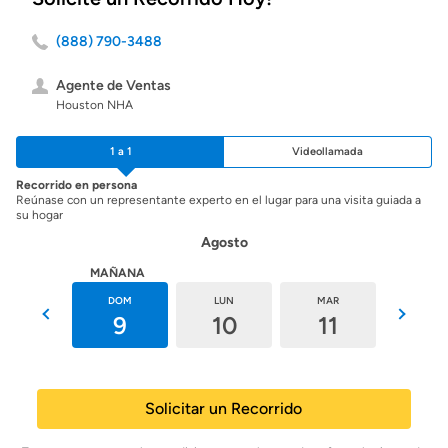
(888) 790-3488
Agente de Ventas
Houston NHA
1 a 1
Videollamada
Recorrido en persona
Reúnase con un representante experto en el lugar para una visita guiada a
su hogar
Agosto
HOY
MAÑANA
SÁB
DOM
LUN
MAR
MIÉ
8
9
10
11
12
Solicitar un Recorrido