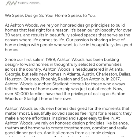
Costos casa nueva vs. usada
We Speak Design So Your Home Speaks to You.
Obtener mi puntaje de crédito
At Ashton Woods, we rely on honored design principles to build
homes that feel right for a reason. It’s been our philosophy for over
Calcular mi hipoteca
30 years, and results in beautifully solved spaces that serve as the
canvas where life comes to life. Our passion is sharing a love of
home design with people who want to live in thoughtfully designed
homes.
Obtener Aprobación Previa
Since our first sale in 1989, Ashton Woods has been building
design-forward homes in thoughtfully selected communities
Preparar mi casa para la venta
across the country. Ashton Woods is headquartered in Atlanta,
Georgia, but sells new homes in Atlanta, Austin, Charleston, Dallas,
Houston, Orlando, Phoenix, Raleigh and San Antonio. In 2017,
Ashton Woods launched Starlight Homes for those who always
Seguro de propietarios
felt the dream of home ownership was just out of reach. Now,
over 50,000 families have had the privilege of calling an Ashton
Woods or Starlight home their own.
Obtener ofertas por mi casa
Ashton Woods builds new homes designed for the moments that
matter most. Beautifully solved spaces feel right for a reason: they
make a home effortless, inspired and super easy to live in. At
Ashton Woods, we rely on honored design principles like balance,
rhythm and harmony to create togetherness, comfort and really
good dinner parties. And it all comes from a simple design