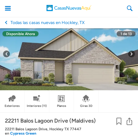
Todas las casas nuevas en Hockley, TX
Disponible Ahora
1
de
13
CasasNuevasAqui
Exteriores
Interiores
(11)
Planos
Giras 3D
Co
22211 Balos Lagoon Drive (Maldives)
22211 Balos Lagoon Drive, Hockley TX 77447
en
Cypress Green