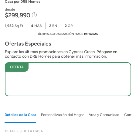
Casa
por DRB Homes
desde
$299,990
1,932
Sq Ft
4
HAB
2
BÑ
2
GR
ÚLTIMA ACTUALIZACIÓN HACE
19 HORAS
Ofertas Especiales
Explore las últimas promociones en Cypress Green. Póngase en
contacto con DRB Homes para obtener más información.
OFERTA
Detalles de la Casa
Personalización del Hogar
Área y Comunidad
Comuni
DETALLES DE LA CASA