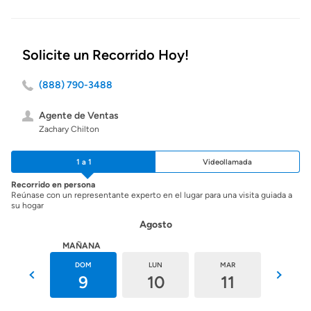
Solicite un Recorrido Hoy!
(888) 790-3488
Agente de Ventas
Zachary Chilton
1 a 1
Videollamada
Recorrido en persona
Reúnase con un representante experto en el lugar para una visita guiada a
su hogar
Agosto
HOY
MAÑANA
SÁB
DOM
LUN
MAR
MIÉ
8
9
10
11
12