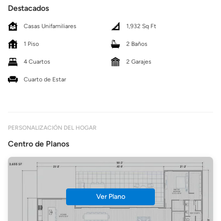
Destacados
Casas Unifamiliares
1,932 Sq Ft
1 Piso
2 Baños
4 Cuartos
2 Garajes
Cuarto de Estar
PERSONALIZACIÓN DEL HOGAR
Centro de Planos
Ver Plano