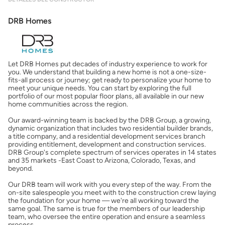
Mostrarme lo que puedo pagar
DRB Homes
Costos casa nueva vs. usada
Let DRB Homes put decades of industry experience to work for
Obtener mi puntaje de crédito
you. We understand that building a new home is not a one-size-
fits-all process or journey; get ready to personalize your home to
meet your unique needs. You can start by exploring the full
Calcular mi hipoteca
portfolio of our most popular floor plans, all available in our new
home communities across the region.
Our award-winning team is backed by the DRB Group, a growing,
Obtener Aprobación Previa
dynamic organization that includes two residential builder brands,
a title company, and a residential development services branch
providing entitlement, development and construction services.
Preparar mi casa para la venta
DRB Group's complete spectrum of services operates in 14 states
and 35 markets -East Coast to Arizona, Colorado, Texas, and
beyond.
Seguro de propietarios
Our DRB team will work with you every step of the way. From the
on-site salespeople you meet with to the construction crew laying
the foundation for your home — we're all working toward the
same goal. The same is true for the members of our leadership
Obtener ofertas por mi casa
team, who oversee the entire operation and ensure a seamless
process.