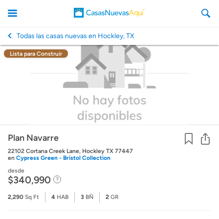
Todas las casas nuevas en Hockley, TX
Lista para Construir
CasasNuevasAqui
Co
Plan Navarre
22102 Cortana Creek Lane, Hockley TX 77447
en
Cypress Green - Bristol Collection
desde
$340,990
2,290
Sq Ft
4
HAB
3
BÑ
2
GR