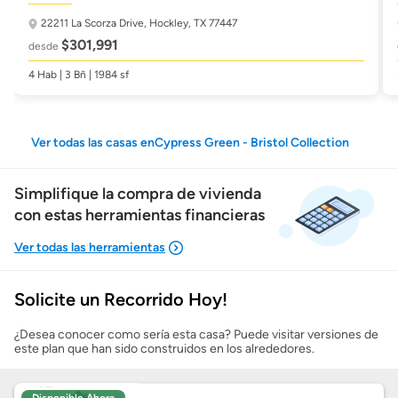
22211 La Scorza Drive,
Hockley, TX 77447
$301,991
desde
4 Hab | 3 Bñ | 1984 sf
Ver todas las casas enCypress Green - Bristol Collection
Simplifique la compra de vivienda
con estas herramientas financieras
Solicite un Recorrido Hoy!
Mostrarme lo que puedo pagar
¿Desea conocer como sería esta casa? Puede visitar versiones de
este plan que han sido construidos en los alrededores.
Costos casa nueva vs. usada