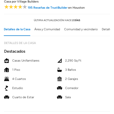
Casa
por Village Builders
195 Reseñas de TrustBuilder
en Houston
ÚLTIMA ACTUALIZACIÓN HACE
2 DÍAS
Detalles de la Casa
Área y Comunidad
Comunidad y vecindario
Detalles
DETALLES DE LA CASA
Destacados
Casas Unifamiliares
2,290 Sq Ft
1 Piso
3 Baños
4 Cuartos
2 Garajes
Estudio
Comedor
Cuarto de Estar
Sala