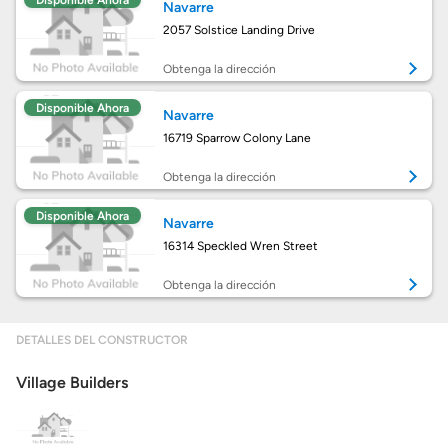
Disponible Ahora
Navarre
Obtener mi puntaje de crédito
2057 Solstice Landing Drive
Calcular mi hipoteca
Obtenga la dirección
Disponible Ahora
Navarre
Obtener Aprobación Previa
16719 Sparrow Colony Lane
Preparar mi casa para la venta
Obtenga la dirección
Disponible Ahora
Navarre
Seguro de propietarios
16314 Speckled Wren Street
Obtenga la dirección
Obtener ofertas por mi casa
DETALLES DEL CONSTRUCTOR
Village Builders