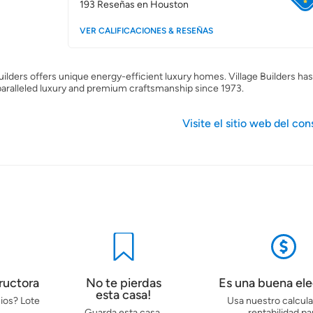
193
Reseñas en Houston
VER CALIFICACIONES & RESEÑAS
ilders offers unique energy-efficient luxury homes. Village Builders ha
paralleled luxury and premium craftsmanship since 1973.
Visite el sitio web del con
ructora
No te pierdas
Es una buena el
esta casa!
ios? Lote
Usa nuestro calcul
Guarda esta casa,
rentabilidad pa