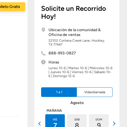
lleto Gratis
Solicite un Recorrido
Hoy!
Ubicación de la comunidad &
Oficina de ventas
22102 Cortana Creek Lane,
Hockley,
TX
77447
888-993-0827
Horas
Lunes 10-6 | Martes 10-6 | Miércoles 10-6
| Jueves 10-6 | Viernes 10-6 | Sábado 10-
6 | Domingo 12-6
1 a 1
Videollamada
Agosto
HOY
MAÑANA
JUE
VIE
SÁB
DOM
LUN
6
7
8
9
10