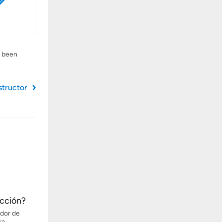
s been
structor
ección?
ador de
ra