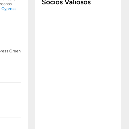
Socios Valiosos
ercanas
e Cypress
ypress Green