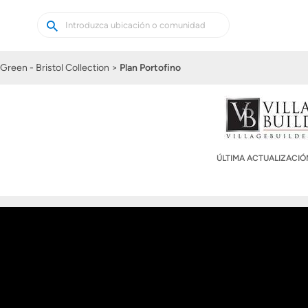
Buscar
Buscar
casas
nuevas
Green - Bristol Collection
Plan Portofino
ÚLTIMA ACTUALIZACI