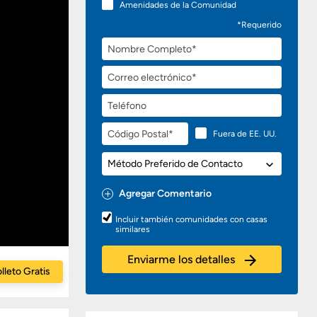
Amenidades de la Comunidad
*Requerido
Nombre
Completo
Correo
electrónico
Teléfono
Código
Fuera de EE. UU.
Postal
Método
Preferido
de
Agregar Comentario
Contacto
Preguntas
Incluir también comunidades con casas
o
similares
Comentarios
Enviarme los detalles
lleto Gratis