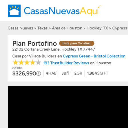
Casas Nuevas
Texas
Área de Houston
Hockley, TX
Cypress 
Plan Portofino
Lista para Construir
22102 Cortana Creek Lane, Hockley
TX
77447
Casa
por
Village Builders
en
Cypress Green - Bristol Collection
193 TrustBuilder Reviews
en Houston
desde
$326,990
4
HAB
3
BÑ
2
GR
1,984
SQ FT