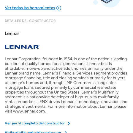
DETALLES DEL CONSTRUCTOR
Mostrarme lo que puedo pagar
Lennar
Costos casa nueva vs. usada
Lennar Corporation, founded in 1954, is one of the nation's leading
Obtener mi puntaje de crédito
builders of quality homes for all generations. Lennar builds
affordable, move-up and active adult homes primarily under the
Lennar brand name. Lennar's Financial Services segment provides
Calcular mi hipoteca
mortgage financing, title and closing services primarily for buyers
of Lennar's homes and, through LMF Commercial, originates
mortgage loans secured primarily by commercial real estate
properties throughout the United States. Lennar's Multifamily
Obtener Aprobación Previa
segment is a nationwide developer of high-quality multifamily
rental properties. LENX drives Lennar's technology, innovation and
strategic investments. For more information about Lennar, please
Preparar mi casa para la venta
visit www.lennar.com.
Ver perfil completo del constructor
Seguro de propietarios
Visite el sitio web del constructor