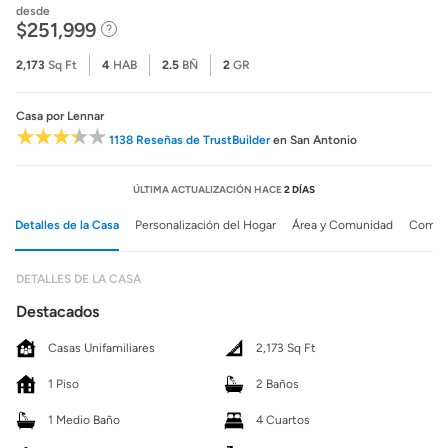
desde
$251,999
2,173
Sq Ft
4
HAB
2.5
BÑ
2
GR
Casa
por Lennar
1138 Reseñas de TrustBuilder
en San Antonio
ÚLTIMA ACTUALIZACIÓN HACE
2 DÍAS
Detalles de la Casa
Personalización del Hogar
Área y Comunidad
Comuni
DETALLES DE LA CASA
Destacados
Casas Unifamiliares
2,173 Sq Ft
1 Piso
2 Baños
1 Medio Baño
4 Cuartos