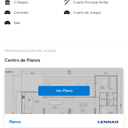
2 Garajes
Cuarto Principal Arriba
Comedor
Cuarto de Juegos
Sala
PERSONALIZACIÓN DEL HOGAR
Centro de Planos
Ver Plano
Planos