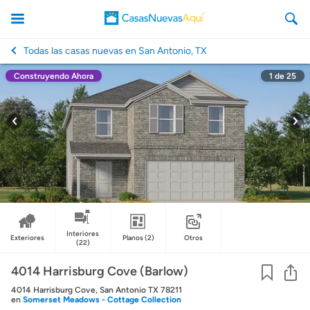
Todas las casas nuevas en San Antonio, TX
Construyendo Ahora
1
de
25
CasasNuevasAqui
Interiores
Exteriores
Planos
(2)
Otros
(22)
Co
4014 Harrisburg Cove (Barlow)
4014 Harrisburg Cove, San Antonio TX 78211
en
Somerset Meadows - Cottage Collection