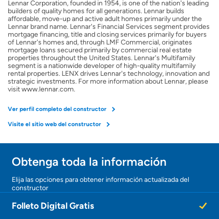
Lennar Corporation, founded in 1954, is one of the nation's leading
Obtener mi puntaje de crédito
builders of quality homes for all generations. Lennar builds
affordable, move-up and active adult homes primarily under the
Lennar brand name. Lennar's Financial Services segment provides
Calcular mi hipoteca
mortgage financing, title and closing services primarily for buyers
of Lennar's homes and, through LMF Commercial, originates
mortgage loans secured primarily by commercial real estate
properties throughout the United States. Lennar's Multifamily
Obtener Aprobación Previa
segment is a nationwide developer of high-quality multifamily
rental properties. LENX drives Lennar's technology, innovation and
strategic investments. For more information about Lennar, please
Preparar mi casa para la venta
visit www.lennar.com.
Ver perfil completo del constructor
Seguro de propietarios
Visite el sitio web del constructor
Obtener ofertas por mi casa
Obtenga toda la información
¡Gracias!
Elija las opciones para obtener información actualizada del
constructor
¡
U
Folleto Digital Gratis
n
a