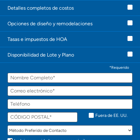
g
e
Detalles completos de costos
n
t
Opciones de diseño y remodelaciones
e
l
e
Tasas e impuestos de HOA
c
o
n
Disponibilidad de Lote y Plano
t
a
c
*Requerido
t
Nombre
a
r
á
Correo
p
electrónico
r
Teléfono
o
n
t
Fuera de EE. UU.
o
!