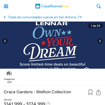
Todas las comunidades nuevas en San Antonio, TX
1
de
20
CasasNuevasAqui
Imagenes
(20)
Co
Grace Gardens - Wellton Collection
desde
$141,999 - $174,999