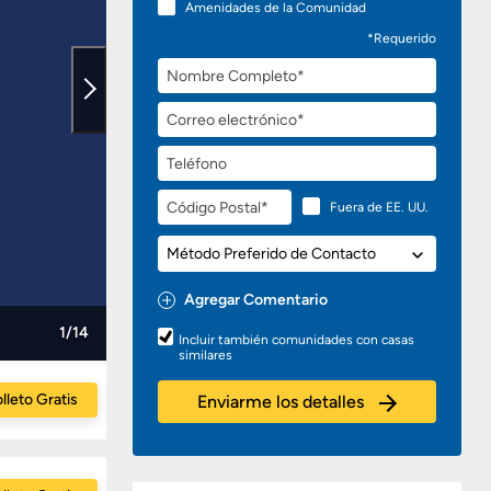
Amenidades de la Comunidad
*Requerido
Nombre
Completo
Correo
electrónico
Teléfono
Código
Fuera de EE. UU.
Postal
Método
Preferido
de
Agregar Comentario
Contacto
Preguntas
1/14
Incluir también comunidades con casas
o
similares
Comentarios
lleto Gratis
Enviarme los detalles