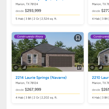
Marion, TX 78124
Marion, TX 7
$293,999
$277
desde
desde
5
Hab
| 3
Bñ
| 2 Gr | 2,524
sq. ft.
4
Hab
| 3
Bñ
Construyendo Ahora
Construyen
Guardar
27
2214 Laurie Springs
(Navarre)
2210 Laur
Marion, TX 78124
Marion, TX 7
$267,999
$261
desde
desde
4
Hab
| 3
Bñ
| 2 Gr | 2,202
sq. ft.
4
Hab
| 3
Bñ