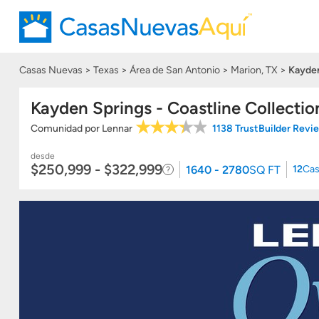
Casas Nuevas
Texas
Área de San Antonio
Marion, TX
Kayden
Kayden Springs - Coastline Collectio
Comunidad
por
Lennar
1138 TrustBuilder Rev
desde
$250,999 - $322,999
1640 - 2780
SQ FT
12
Cas