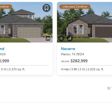
onstruir
Lista para Construir
Guardar
29
nd
Navarre
8124
Marion, TX 78124
,999
$282,999
desde
| 2 Gr | 2,370
sq. ft.
4
Hab
| 3
Bñ
| 2 Gr | 2,202
sq. ft.