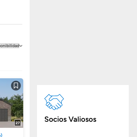
Guardar
Socios Valiosos
27
e)