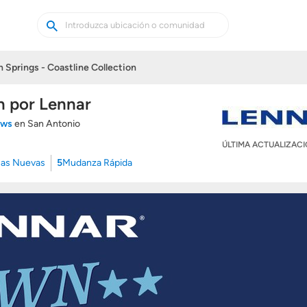
Buscar
Buscar
casas
nuevas
 Springs - Coastline Collection
n por Lennar
iews
en San Antonio
ÚLTIMA ACTUALIZAC
as Nuevas
5
Mudanza Rápida