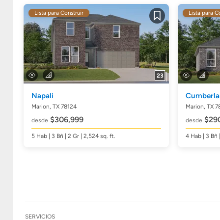
Lista para Construir
Lista para C
Guardar
23
Napali
Cumberla
Marion, TX 78124
Marion, TX 7
$306,999
$290
desde
desde
5
Hab
| 3
Bñ
| 2 Gr | 2,524
sq. ft.
4
Hab
| 3
Bñ
SERVICIOS