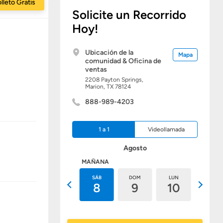
lleto Gratis
Solicite un Recorrido
Hoy!
Ubicación de la
Mapa
comunidad & Oficina de
ventas
2208 Payton Springs,
Marion,
TX
78124
888-989-4203
1 a 1
Videollamada
Agosto
HOY
MAÑANA
VIE
SÁB
DOM
LUN
MAR
7
8
9
10
11