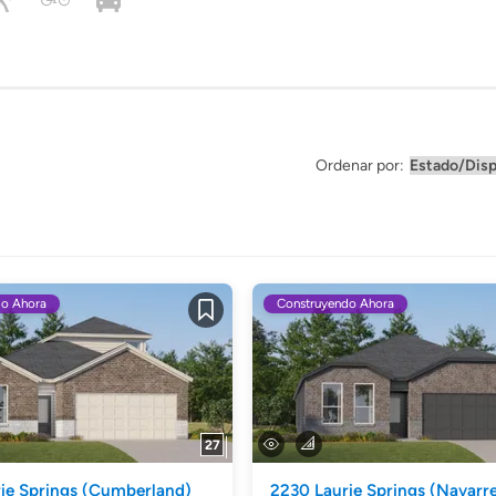
Ordenar por:
do Ahora
Construyendo Ahora
Guardar
27
ie Springs
(Cumberland)
2230 Laurie Springs
(Navarr