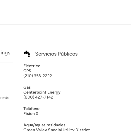
rings
Servicios Públicos
Eléctrico
CPS
(210) 353-2222
Gas
Centerpoint Energy
(800) 427-7142
er más
Teléfono
Fision X
Agua/aguas residuales
Green Valley Special Utility District