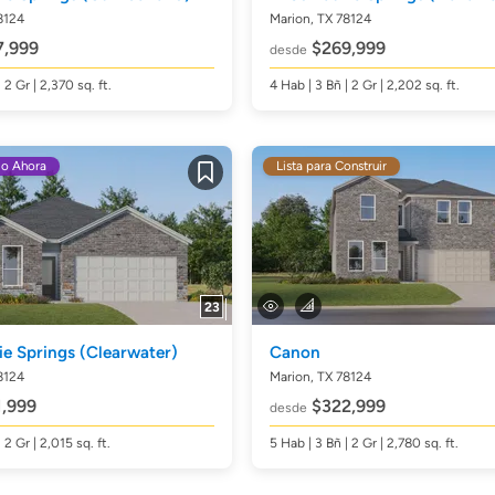
8124
Marion, TX 78124
,999
$269,999
desde
| 2 Gr | 2,370
sq. ft.
4
Hab
| 3
Bñ
| 2 Gr | 2,202
sq. ft.
do Ahora
Lista para Construir
Guardar
23
ie Springs
(Clearwater)
Canon
8124
Marion, TX 78124
,999
$322,999
desde
| 2 Gr | 2,015
sq. ft.
5
Hab
| 3
Bñ
| 2 Gr | 2,780
sq. ft.