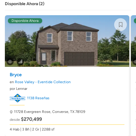
Disponible Ahora (2)
Disponible Ahora
Bryce
en
Rose Valley - Eventide Collection
por Lennar
1138 Reseñas
11728 Evergreen Rose,
Converse, TX 78109
$270,499
desde
4 Hab | 3 Bñ | 2 Gr | 2288 sf