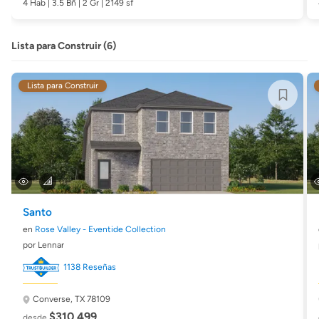
4 Hab | 3.5 Bñ | 2 Gr | 2149 sf
Lista para Construir (6)
Lista para Construir
Santo
en
Rose Valley - Eventide Collection
por Lennar
1138 Reseñas
Converse, TX 78109
$310,499
desde