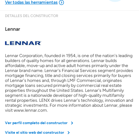
DETALLES DEL CONSTRUCTOR
Mostrarme lo que puedo pagar
Lennar
Costos casa nueva vs. usada
Lennar Corporation, founded in 1954, is one of the nation's leading
Obtener mi puntaje de crédito
builders of quality homes for all generations. Lennar builds
affordable, move-up and active adult homes primarily under the
Lennar brand name. Lennar's Financial Services segment provides
Calcular mi hipoteca
mortgage financing, title and closing services primarily for buyers
of Lennar's homes and, through LMF Commercial, originates
mortgage loans secured primarily by commercial real estate
properties throughout the United States. Lennar's Multifamily
Obtener Aprobación Previa
segment is a nationwide developer of high-quality multifamily
rental properties. LENX drives Lennar's technology, innovation and
strategic investments. For more information about Lennar, please
Preparar mi casa para la venta
visit www.lennar.com.
Ver perfil completo del constructor
Seguro de propietarios
Visite el sitio web del constructor