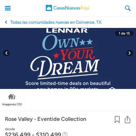
Todas las comunidades nuevas en Converse, TX
1
de
15
CasasNuevasAqui
Imagenes
(15)
Co
Rose Valley - Eventide Collection
desde
$236,499 - $310,499