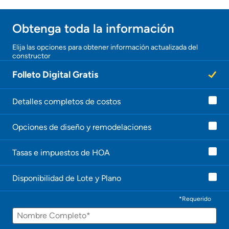
Obtener ofertas por mi casa
Obtenga toda la información
¡Gracias!
Elija las opciones para obtener información actualizada del
constructor
¡
U
Folleto Digital Gratis
n
a
g
e
Detalles completos de costos
n
t
Opciones de diseño y remodelaciones
e
l
e
Tasas e impuestos de HOA
c
o
n
Disponibilidad de Lote y Plano
t
a
c
*Requerido
t
Nombre
a
r