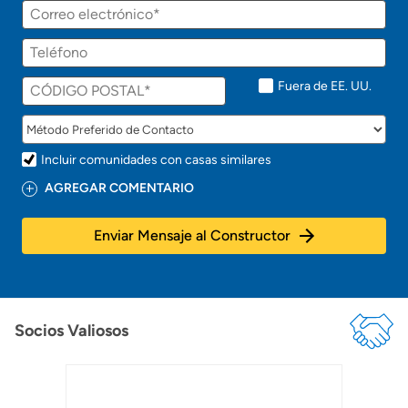
á
Correo
p
electrónico
r
Teléfono
o
n
t
Fuera de EE. UU.
o
!
Incluir comunidades con casas similares
AGREGAR COMENTARIO
Enviar Mensaje al Constructor
Socios Valiosos