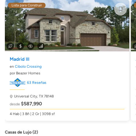
Lista para Construir
Madrid lll
en
Cibolo Crossing
por Beazer Homes
63 Reseñas
Universal City, TX 78148
$587,990
desde
4 Hab | 3 Bñ | 2 Gr | 3098 sf
Casas de Lujo (2)