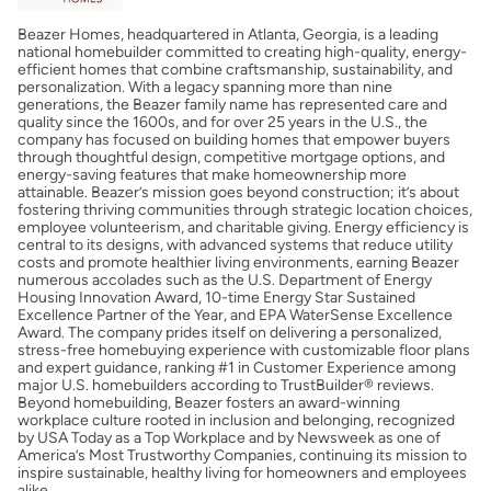
Beazer Homes, headquartered in Atlanta, Georgia, is a leading
Obtener mi puntaje de crédito
national homebuilder committed to creating high-quality, energy-
efficient homes that combine craftsmanship, sustainability, and
personalization. With a legacy spanning more than nine
Calcular mi hipoteca
generations, the Beazer family name has represented care and
quality since the 1600s, and for over 25 years in the U.S., the
company has focused on building homes that empower buyers
through thoughtful design, competitive mortgage options, and
Obtener Aprobación Previa
energy-saving features that make homeownership more
attainable. Beazer’s mission goes beyond construction; it’s about
fostering thriving communities through strategic location choices,
Preparar mi casa para la venta
employee volunteerism, and charitable giving. Energy efficiency is
central to its designs, with advanced systems that reduce utility
costs and promote healthier living environments, earning Beazer
numerous accolades such as the U.S. Department of Energy
Seguro de propietarios
Housing Innovation Award, 10-time Energy Star Sustained
Excellence Partner of the Year, and EPA WaterSense Excellence
Award. The company prides itself on delivering a personalized,
stress-free homebuying experience with customizable floor plans
Obtener ofertas por mi casa
and expert guidance, ranking #1 in Customer Experience among
major U.S. homebuilders according to TrustBuilder® reviews.
Beyond homebuilding, Beazer fosters an award-winning
workplace culture rooted in inclusion and belonging, recognized
by USA Today as a Top Workplace and by Newsweek as one of
America’s Most Trustworthy Companies, continuing its mission to
inspire sustainable, healthy living for homeowners and employees
alike.