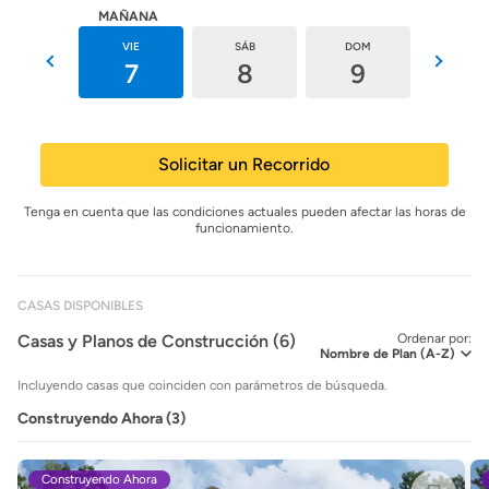
HOY
MAÑANA
JUE
VIE
SÁB
DOM
LUN
6
7
8
9
10
Solicitar un Recorrido
Tenga en cuenta que las condiciones actuales pueden afectar las horas de
funcionamiento.
CASAS DISPONIBLES
Casas y Planos de Construcción (6)
Ordenar por:
Incluyendo casas que coinciden con parámetros de búsqueda.
Construyendo Ahora (3)
Construyendo Ahora