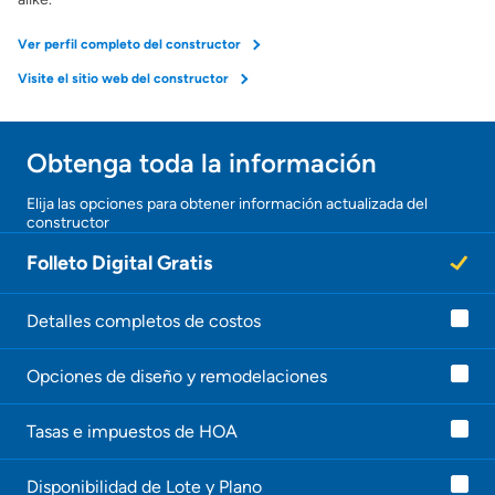
Ver perfil completo del constructor
Visite el sitio web del constructor
Obtenga toda la información
¡Gracias!
Elija las opciones para obtener información actualizada del
constructor
¡
U
Folleto Digital Gratis
n
a
g
e
Detalles completos de costos
n
t
Opciones de diseño y remodelaciones
e
l
e
Tasas e impuestos de HOA
c
o
n
Disponibilidad de Lote y Plano
t