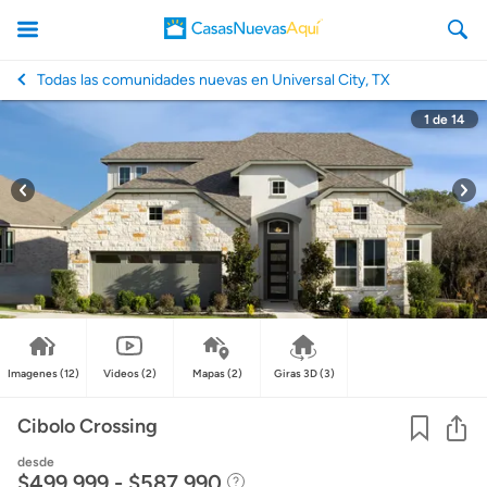
Todas las comunidades nuevas en Universal City, TX
1
de
14
CasasNuevasAqui
Imagenes
(12)
Videos
(2)
Mapas
(2)
Giras 3D
(3)
Co
Cibolo Crossing
desde
$499,999 - $587,990