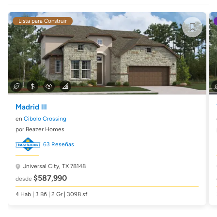
Lista para Construir
Madrid lll
en
Cibolo Crossing
por Beazer Homes
63 Reseñas
Universal City, TX 78148
$587,990
desde
4 Hab | 3 Bñ | 2 Gr | 3098 sf