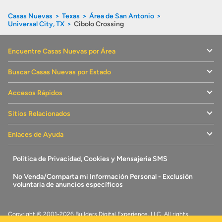
Casas Nuevas
Texas
Área de San Antonio
Universal City, TX
Cibolo Crossing
Encuentre Casas Nuevas por Área
Buscar Casas Nuevas por Estado
Accesos Rápidos
Sitios Relacionados
Enlaces de Ayuda
Politica de Privacidad, Cookies y Mensajeria SMS
No Venda/Comparta mi Información Personal - Exclusión
voluntaria de anuncios específicos
Copyright © 2001-2026 Builders Digital Experience, LLC. All rights
reserved.
CasasNuevasAqui.com
es una marca comercial de
Builders Digital