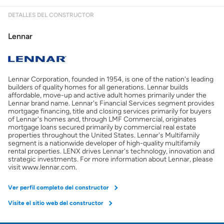
DETALLES DEL CONSTRUCTOR
Mostrarme lo que puedo pagar
Lennar
Costos casa nueva vs. usada
Lennar Corporation, founded in 1954, is one of the nation's leading
Obtener mi puntaje de crédito
builders of quality homes for all generations. Lennar builds
affordable, move-up and active adult homes primarily under the
Lennar brand name. Lennar's Financial Services segment provides
Calcular mi hipoteca
mortgage financing, title and closing services primarily for buyers
of Lennar's homes and, through LMF Commercial, originates
mortgage loans secured primarily by commercial real estate
properties throughout the United States. Lennar's Multifamily
Obtener Aprobación Previa
segment is a nationwide developer of high-quality multifamily
rental properties. LENX drives Lennar's technology, innovation and
strategic investments. For more information about Lennar, please
Preparar mi casa para la venta
visit www.lennar.com.
Ver perfil completo del constructor
Seguro de propietarios
Visite el sitio web del constructor