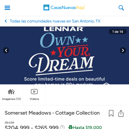
Todas las comunidades nuevas en San Antonio, TX
1
de
14
CasasNuevasAqui
Imagenes
(13)
Videos
Co
Somerset Meadows - Cottage Collection
desde
$204,999 - $265,999
Hasta $19,000