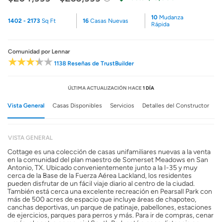
10
Mudanza
1402 - 2173
Sq Ft
16
Casas Nuevas
Rápida
Comunidad
por Lennar
1138 Reseñas de TrustBuilder
ÚLTIMA ACTUALIZACIÓN HACE
1 DÍA
Vista General
Casas Disponibles
Servicios
Detalles del Constructor
VISTA GENERAL
Cottage es una colección de casas unifamiliares nuevas a la venta
en la comunidad del plan maestro de Somerset Meadows en San
Antonio, TX. Ubicado convenientemente junto a la I-35 y muy
cerca de la Base de la Fuerza Aérea Lackland, los residentes
pueden disfrutar de un fácil viaje diario al centro de la ciudad.
También está cerca una excelente recreación en Pearsall Park con
más de 500 acres de espacio que incluye áreas de chapoteo,
canchas deportivas, un parque de patinaje, pabellones, estaciones
de ejercicios, parques para perros y más. Para ir de compras, cenar