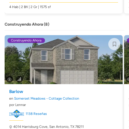
4 Hab | 2 Bñ | 2 Gr | 1575 sf
Construyendo Ahora (8)
Construyendo Ahora
Barlow
en
Somerset Meadows - Cottage Collection
por Lennar
1138 Reseñas
4014 Harrisburg Cove,
San Antonio, TX 78211