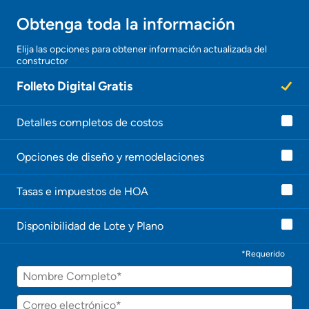
Obtener ofertas por mi casa
Obtenga toda la información
¡Gracias!
Elija las opciones para obtener información actualizada del
constructor
¡
U
Folleto Digital Gratis
n
a
g
e
Detalles completos de costos
n
t
Opciones de diseño y remodelaciones
e
l
e
Tasas e impuestos de HOA
c
o
n
Disponibilidad de Lote y Plano
t
a
c
*Requerido
t
Nombre
a
r
á
Correo