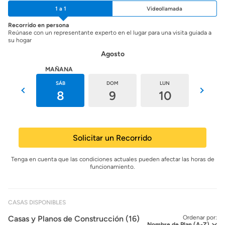
1 a 1
Videollamada
Recorrido en persona
Reúnase con un representante experto en el lugar para una visita guiada a
su hogar
Agosto
HOY
MAÑANA
VIE
SÁB
DOM
LUN
MAR
7
8
9
10
11
Solicitar un Recorrido
Tenga en cuenta que las condiciones actuales pueden afectar las horas de
funcionamiento.
CASAS DISPONIBLES
Casas y Planos de Construcción (16)
Ordenar por: