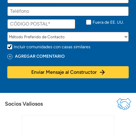
p
electrónico
r
Teléfono
o
n
t
Fuera de EE. UU.
o
!
Incluir comunidades con casas similares
AGREGAR COMENTARIO
Enviar Mensaje al Constructor
Socios Valiosos