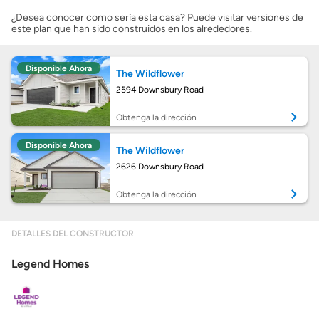
¿Desea conocer como sería esta casa? Puede visitar versiones de
este plan que han sido construidos en los alrededores.
Costos casa nueva vs. usada
Disponible Ahora
The Wildflower
Obtener mi puntaje de crédito
2594 Downsbury Road
Calcular mi hipoteca
Obtenga la dirección
Disponible Ahora
The Wildflower
Obtener Aprobación Previa
2626 Downsbury Road
Preparar mi casa para la venta
Obtenga la dirección
DETALLES DEL CONSTRUCTOR
Seguro de propietarios
Legend Homes
Obtener ofertas por mi casa