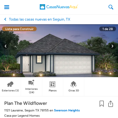
Todas las casas nuevas en Seguin, TX
Lista para Construir
1
de
28
CasasNuevasAqui
Interiores
Exteriores
(3)
Planos
Giras 3D
(24)
Co
Plan The Wildflower
1121 Lauraine, Seguin TX 78155
en
Swenson Heights
Casa
por Legend Homes