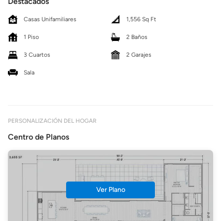
Destacados
Casas Unifamiliares
1,556 Sq Ft
1 Piso
2 Baños
3 Cuartos
2 Garajes
Sala
PERSONALIZACIÓN DEL HOGAR
Centro de Planos
Ver Plano