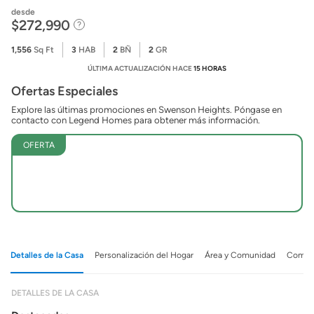
desde
$272,990
1,556
Sq Ft
3
HAB
2
BÑ
2
GR
ÚLTIMA ACTUALIZACIÓN HACE
15 HORAS
Ofertas Especiales
Explore las últimas promociones en Swenson Heights. Póngase en
contacto con Legend Homes para obtener más información.
OFERTA
Detalles de la Casa
Personalización del Hogar
Área y Comunidad
Comuni
DETALLES DE LA CASA