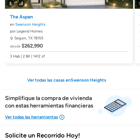
The Aspen
en
Swenson Heights
por Legend Homes
Seguin, TX 78155
$262,990
desde
3 Hab | 2 Bñ | 1412 sf
Ver todas las casas enSwenson Heights
Simplifique la compra de vivienda
con estas herramientas financieras
Solicite un Recorrido Hoy!
Mostrarme lo que puedo pagar