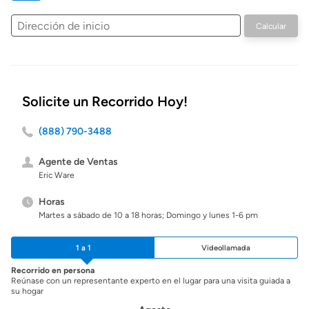
Dirección
Calcular
de
inicio
Solicite un Recorrido Hoy!
(888) 790-3488
Agente de Ventas
Eric Ware
Horas
Martes a sábado de 10 a 18 horas; Domingo y lunes 1-6 pm
1 a 1
Videollamada
Recorrido en persona
Reúnase con un representante experto en el lugar para una visita guiada a
su hogar