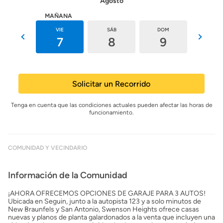
Agosto
HOY
MAÑANA
JUE
VIE
SÁB
DOM
LUN
6
7
8
9
10
Solicitar un Recorrido
Tenga en cuenta que las condiciones actuales pueden afectar las horas de
funcionamiento.
COMUNIDAD Y VECINDARIO
Información de la Comunidad
¡AHORA OFRECEMOS OPCIONES DE GARAJE PARA 3 AUTOS!
Ubicada en Seguin, junto a la autopista 123 y a solo minutos de
New Braunfels y San Antonio, Swenson Heights ofrece casas
nuevas y planos de planta galardonados a la venta que incluyen una