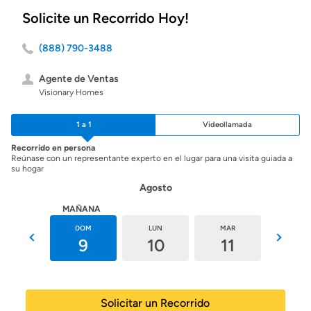
Solicite un Recorrido Hoy!
(888) 790-3488
Agente de Ventas
Visionary Homes
1 a 1
Videollamada
Recorrido en persona
Reúnase con un representante experto en el lugar para una visita guiada a
su hogar
Agosto
HOY
MAÑANA
SÁB
DOM
LUN
MAR
MIÉ
8
9
10
11
12
Solicitar un Recorrido