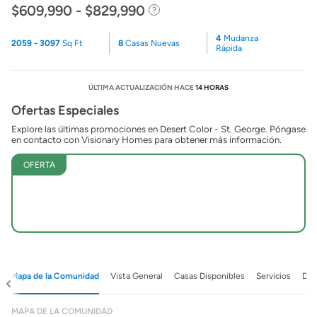
$609,990 - $829,990
4
Mudanza
2059 - 3097
Sq Ft
8
Casas Nuevas
Rápida
ÚLTIMA ACTUALIZACIÓN HACE
14 HORAS
Ofertas Especiales
Explore las últimas promociones en Desert Color - St. George. Póngase
en contacto con Visionary Homes para obtener más información.
OFERTA
Mapa de la Comunidad
Vista General
Casas Disponibles
Servicios
Det
MAPA DE LA COMUNIDAD