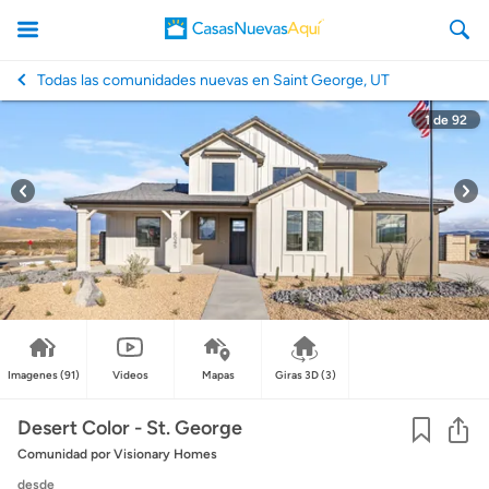
Todas las comunidades nuevas en Saint George, UT
1
de
92
CasasNuevasAqui
Imagenes
(91)
Videos
Mapas
Giras 3D
(3)
Co
Desert Color - St. George
Comunidad
por Visionary Homes
desde