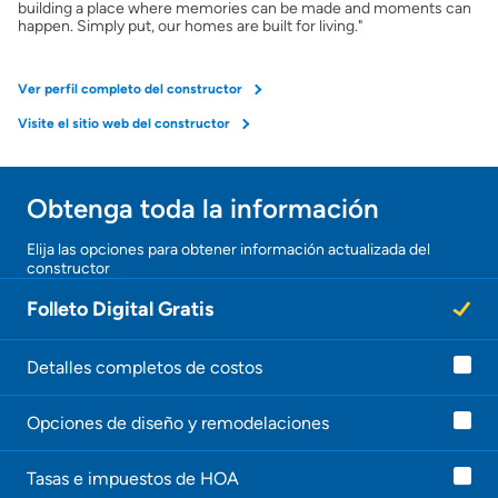
building a place where memories can be made and moments can
happen. Simply put, our homes are built for living."
Ver perfil completo del constructor
Visite el sitio web del constructor
Obtenga toda la información
¡Gracias!
Elija las opciones para obtener información actualizada del
constructor
¡
U
Folleto Digital Gratis
n
a
g
e
Detalles completos de costos
n
t
Opciones de diseño y remodelaciones
e
l
e
Tasas e impuestos de HOA
c