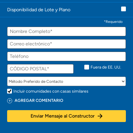
o
n
Disponibilidad de Lote y Plano
t
a
c
*Requerido
t
Nombre
a
r
á
Correo
p
electrónico
r
Teléfono
o
n
t
Fuera de EE. UU.
o
!
Incluir comunidades con casas similares
AGREGAR COMENTARIO
Enviar Mensaje al Constructor