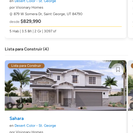
en
Desert Color - St. George
por Visionary Homes
879 W Somera Dr,
Saint George, UT 84790
$829,990
desde
5 Hab | 3.5 Bñ | 2 Gr | 3097 sf
Lista para Construir (4)
Lista para Construir
Sahara
en
Desert Color - St. George
por Visionary Homes