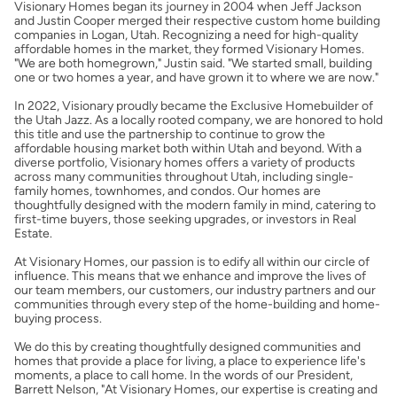
Visionary Homes began its journey in 2004 when Jeff Jackson
Obtener mi puntaje de crédito
and Justin Cooper merged their respective custom home building
companies in Logan, Utah. Recognizing a need for high-quality
affordable homes in the market, they formed Visionary Homes.
Calcular mi hipoteca
"We are both homegrown," Justin said. "We started small, building
one or two homes a year, and have grown it to where we are now."
In 2022, Visionary proudly became the Exclusive Homebuilder of
Obtener Aprobación Previa
the Utah Jazz. As a locally rooted company, we are honored to hold
this title and use the partnership to continue to grow the
affordable housing market both within Utah and beyond. With a
Preparar mi casa para la venta
diverse portfolio, Visionary homes offers a variety of products
across many communities throughout Utah, including single-
family homes, townhomes, and condos. Our homes are
thoughtfully designed with the modern family in mind, catering to
Seguro de propietarios
first-time buyers, those seeking upgrades, or investors in Real
Estate.
At Visionary Homes, our passion is to edify all within our circle of
Obtener ofertas por mi casa
influence. This means that we enhance and improve the lives of
our team members, our customers, our industry partners and our
communities through every step of the home-building and home-
buying process.
We do this by creating thoughtfully designed communities and
homes that provide a place for living, a place to experience life's
moments, a place to call home. In the words of our President,
Barrett Nelson, "At Visionary Homes, our expertise is creating and