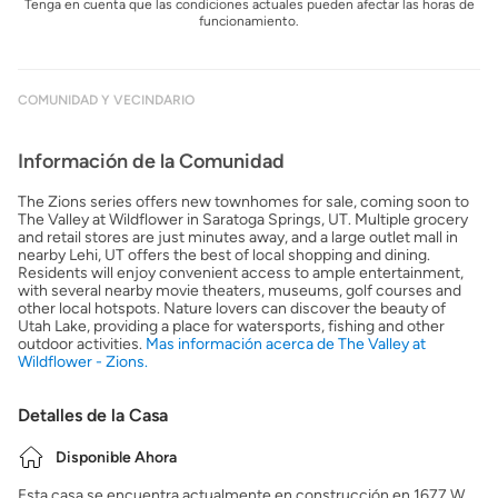
Tenga en cuenta que las condiciones actuales pueden afectar las horas de
funcionamiento.
COMUNIDAD Y VECINDARIO
Información de la Comunidad
The Zions series offers new townhomes for sale, coming soon to
The Valley at Wildflower in Saratoga Springs, UT. Multiple grocery
and retail stores are just minutes away, and a large outlet mall in
nearby Lehi, UT offers the best of local shopping and dining.
Residents will enjoy convenient access to ample entertainment,
with several nearby movie theaters, museums, golf courses and
other local hotspots. Nature lovers can discover the beauty of
Utah Lake, providing a place for watersports, fishing and other
outdoor activities.
Mas información acerca de The Valley at
Wildflower - Zions.
Detalles de la Casa
Disponible Ahora
Esta casa se encuentra actualmente en construcción en 1677 W