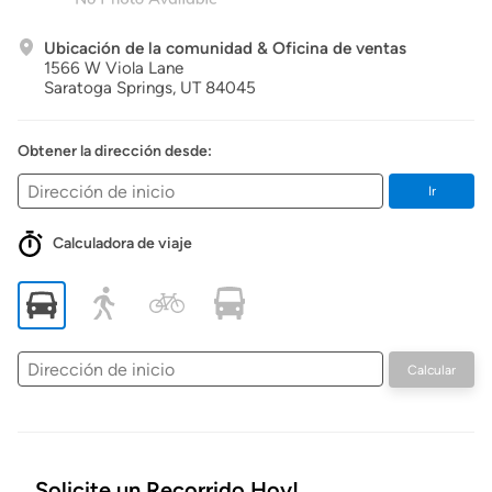
Ubicación de la comunidad & Oficina de ventas
1566 W Viola Lane
Saratoga Springs,
UT
84045
Obtener la dirección desde:
Ir
Calculadora de viaje
Dirección
Calcular
de
inicio
Solicite un Recorrido Hoy!