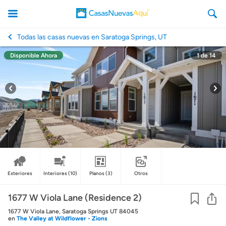
Todas las casas nuevas en Saratoga Springs, UT
Disponible Ahora
1
de
14
CasasNuevasAqui
Exteriores
Interiores
(10)
Planos
(3)
Otros
Co
1677 W Viola Lane (Residence 2)
1677 W Viola Lane, Saratoga Springs UT 84045
en
The Valley at Wildflower - Zions