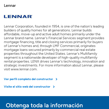
Mostrarme lo que puedo pagar
Lennar
Costos casa nueva vs. usada
Lennar Corporation, founded in 1954, is one of the nation's leading
Obtener mi puntaje de crédito
builders of quality homes for all generations. Lennar builds
affordable, move-up and active adult homes primarily under the
Lennar brand name. Lennar's Financial Services segment provides
Calcular mi hipoteca
mortgage financing, title and closing services primarily for buyers
of Lennar's homes and, through LMF Commercial, originates
mortgage loans secured primarily by commercial real estate
properties throughout the United States. Lennar's Multifamily
Obtener Aprobación Previa
segment is a nationwide developer of high-quality multifamily
rental properties. LENX drives Lennar's technology, innovation and
strategic investments. For more information about Lennar, please
Preparar mi casa para la venta
visit www.lennar.com.
Ver perfil completo del constructor
Seguro de propietarios
Visite el sitio web del constructor
Obtener ofertas por mi casa
Obtenga toda la información