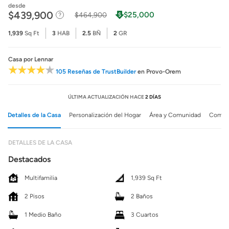
desde
$439,900
$25,000
$464,900
1,939
Sq Ft
3
HAB
2.5
BÑ
2
GR
Casa
por Lennar
105 Reseñas de TrustBuilder
en Provo-Orem
ÚLTIMA ACTUALIZACIÓN HACE
2 DÍAS
Detalles de la Casa
Personalización del Hogar
Área y Comunidad
Comuni
DETALLES DE LA CASA
Destacados
Multifamilia
1,939 Sq Ft
2 Pisos
2 Baños
1 Medio Baño
3 Cuartos