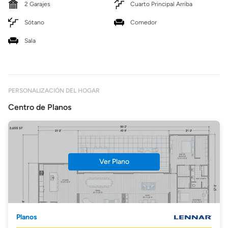
2 Garajes
Cuarto Principal Arriba
Sótano
Comedor
Sala
PERSONALIZACIÓN DEL HOGAR
Centro de Planos
Ver Plano
Planos