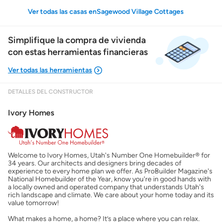
Ver todas las casas enSagewood Village Cottages
Simplifique la compra de vivienda
con estas herramientas financieras
DETALLES DEL CONSTRUCTOR
Mostrarme lo que puedo pagar
Ivory Homes
Costos casa nueva vs. usada
Welcome to Ivory Homes, Utah's Number One Homebuilder® for
Obtener mi puntaje de crédito
34 years. Our architects and designers bring decades of
experience to every home plan we offer. As ProBuilder Magazine's
National Homebuilder of the Year, know you're in good hands with
Calcular mi hipoteca
a locally owned and operated company that understands Utah's
rich landscape and climate. We care about your home today and its
value tomorrow!
Obtener Aprobación Previa
What makes a home, a home? It’s a place where you can relax.