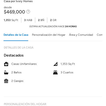
Casa
por Ivory Homes
desde
$469,000
1,353
Sq Ft
3
HAB
2
BÑ
2
GR
ÚLTIMA ACTUALIZACIÓN HACE
24 HORAS
Detalles de la Casa
Personalización del Hogar
Área y Comunidad
Comuni
DETALLES DE LA CASA
Destacados
Casas Unifamiliares
1,353 Sq Ft
2 Baños
3 Cuartos
2 Garajes
PERSONALIZACIÓN DEL HOGAR