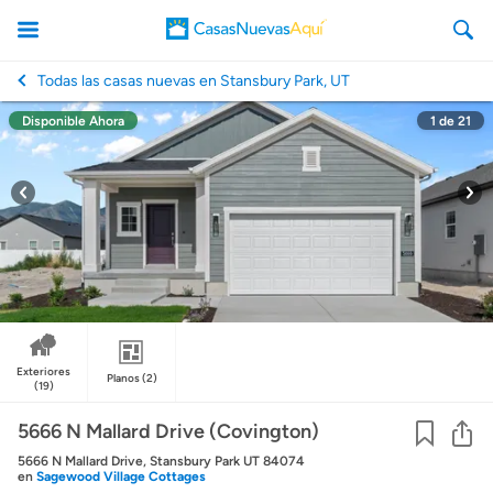
Todas las casas nuevas en Stansbury Park, UT
Disponible Ahora
1
de
21
CasasNuevasAqui
Exteriores
Planos
(2)
(19)
Co
5666 N Mallard Drive (Covington)
5666 N Mallard Drive, Stansbury Park UT 84074
en
Sagewood Village Cottages