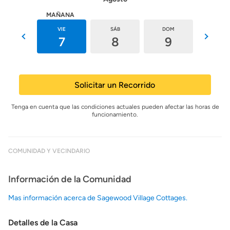
HOY
MAÑANA
JUE
VIE
SÁB
DOM
LUN
6
7
8
9
10
Solicitar un Recorrido
Tenga en cuenta que las condiciones actuales pueden afectar las horas de
funcionamiento.
COMUNIDAD Y VECINDARIO
Información de la Comunidad
Mas información acerca de Sagewood Village Cottages.
Detalles de la Casa