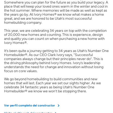
Somewhere you can plan for the future as you build your legacy. A
place that will keep your loved ones warm in the winter and cool in
Preparar mi casa para la venta
the hot summer. Where memories will be made as well as kept as
the years go by. At Ivory Homes® we know what makes a home
great, and we are honored to be Utah’s most successful
homebuilding company.
Seguro de propietarios
This year, we are celebrating 34 years on top with the completion
of 20,000 new homes and counting. This is experience, design
and quality you can count on when purchasing a new home with
Obtener ofertas por mi casa
Ivory Homes®.
It’s been quite a journey getting to 34 years as Utah’s Number One
Homebuilder®. As our CEO Clark Ivory says, “Successful
companies always change but their principles never do”. This is
the driving philosophy behind Ivory Homes. Ivory’s leadership
understands the need for change and innovation without losing
focus on core values.
We go beyond homebuilding to build communities and new
homes that will last. Each year we set our sights higher. As we
celebrate 34 fantastic years as being Utah’s Number One
Homebuilder® we know we won’t be stopping there.
Ver perfil completo del constructor