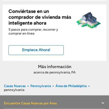
Conviértase en un
Mostrarme lo que puedo pagar
comprador de vivienda más
inteligente ahora
Costos casa nueva vs. usada
5 pasos para comprar, recorrer y
comprar en línea
Obtener mi puntaje de crédito
Empiece Ahora!
Calcular mi hipoteca
Obtener Aprobación Previa
Más información
acerca de pennsylvania, PA
Preparar mi casa para la venta
Casas Nuevas
Pennsylvania
Área de Philadelphia
pennsylvania
Seguro de propietarios
Encuentre Casas Nuevas por Área
Obtener ofertas por mi casa