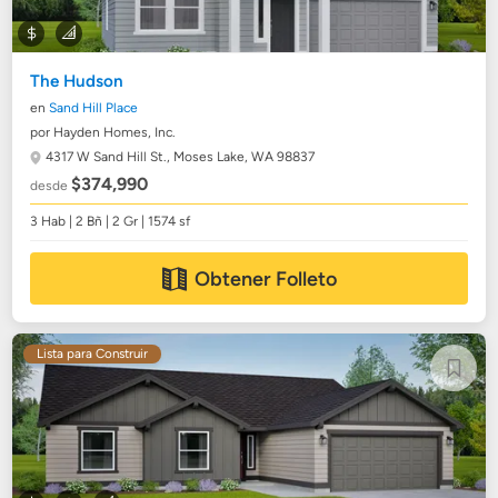
The Hudson
en
Sand Hill Place
por Hayden Homes, Inc.
4317 W Sand Hill St.,
Moses Lake, WA 98837
$374,990
desde
3 Hab | 2 Bñ | 2 Gr | 1574 sf
Obtener Folleto
Lista para Construir