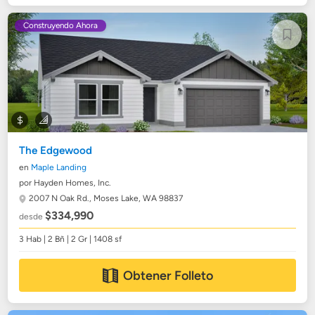
Construyendo Ahora
The Edgewood
en
Maple Landing
por Hayden Homes, Inc.
2007 N Oak Rd.,
Moses Lake, WA 98837
$334,990
desde
3 Hab | 2 Bñ | 2 Gr | 1408 sf
Obtener Folleto