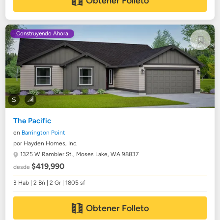
Obtener Folleto
Construyendo Ahora
The Pacific
en
Barrington Point
por Hayden Homes, Inc.
1325 W Rambler St.,
Moses Lake, WA 98837
$419,990
desde
3 Hab | 2 Bñ | 2 Gr | 1805 sf
Obtener Folleto