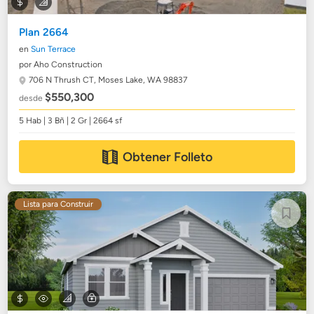
Plan 2664
en
Sun Terrace
por Aho Construction
706 N Thrush CT,
Moses Lake, WA 98837
$550,300
desde
5 Hab | 3 Bñ | 2 Gr | 2664 sf
Obtener Folleto
Lista para Construir