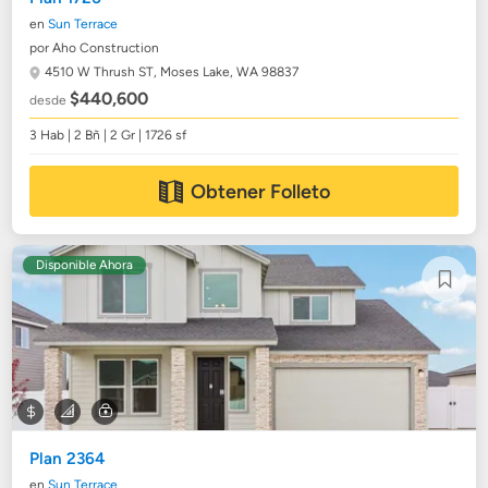
en
Sun Terrace
por Aho Construction
4510 W Thrush ST,
Moses Lake, WA 98837
$440,600
desde
3 Hab | 2 Bñ | 2 Gr | 1726 sf
Obtener Folleto
Disponible Ahora
Plan 2364
en
Sun Terrace