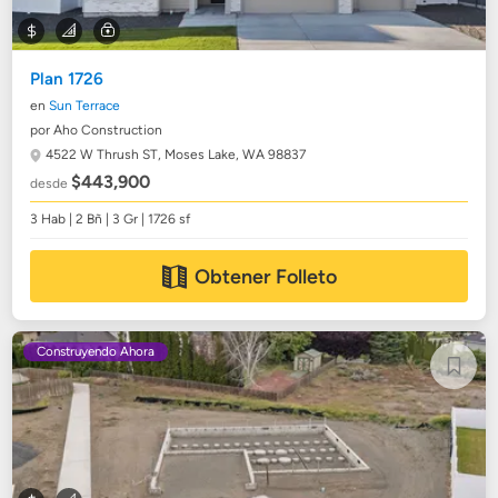
Plan 1726
en
Sun Terrace
por Aho Construction
4522 W Thrush ST,
Moses Lake, WA 98837
$443,900
desde
3 Hab | 2 Bñ | 3 Gr | 1726 sf
Obtener Folleto
Construyendo Ahora