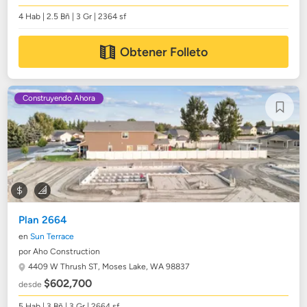
4 Hab | 2.5 Bñ | 3 Gr | 2364 sf
Obtener Folleto
Construyendo Ahora
Plan 2664
en
Sun Terrace
por Aho Construction
4409 W Thrush ST,
Moses Lake, WA 98837
$602,700
desde
5 Hab | 3 Bñ | 3 Gr | 2664 sf