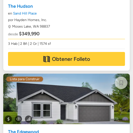
The Hudson
en
Sand Hill Place
por Hayden Homes, Inc.
Moses Lake, WA 98837
$349,990
desde
3 Hab | 2 Bñ | 2 Gr | 1574 sf
Obtener Folleto
Lista para Construir
The Edgewood