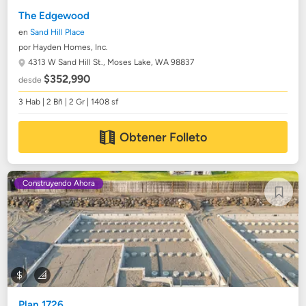
The Edgewood
en
Sand Hill Place
por Hayden Homes, Inc.
4313 W Sand Hill St.,
Moses Lake, WA 98837
$352,990
desde
3 Hab | 2 Bñ | 2 Gr | 1408 sf
Obtener Folleto
Construyendo Ahora
Plan 1726