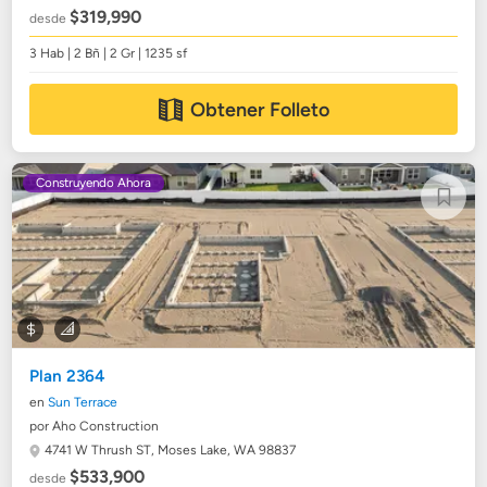
$319,990
desde
3 Hab | 2 Bñ | 2 Gr | 1235 sf
Obtener Folleto
Construyendo Ahora
Plan 2364
en
Sun Terrace
por Aho Construction
4741 W Thrush ST,
Moses Lake, WA 98837
$533,900
desde