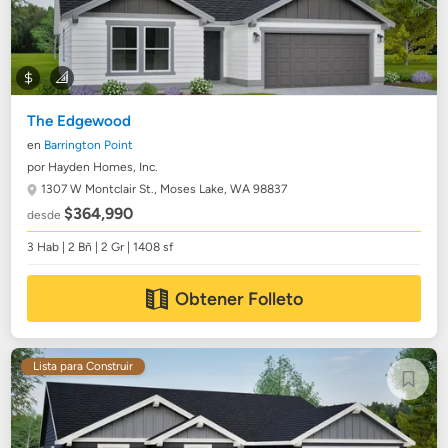
The Edgewood
en
Barrington Point
por Hayden Homes, Inc.
1307 W Montclair St.,
Moses Lake, WA 98837
$364,990
desde
3 Hab | 2 Bñ | 2 Gr | 1408 sf
Obtener Folleto
Lista para Construir