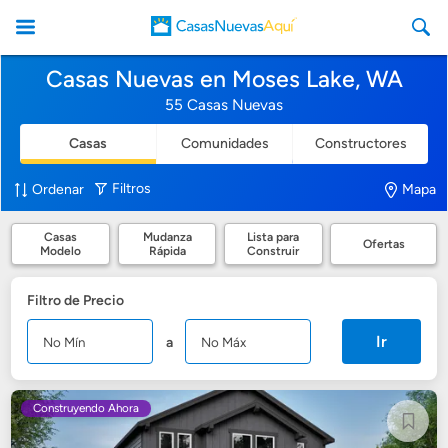
Casas Nuevas en Moses Lake, WA
55 Casas Nuevas
Casas
Comunidades
Constructores
CasasNuevasAqui
Filtros
Ordenar
Mapa
Casas
Mudanza
Lista para
Ofertas
Modelo
Rápida
Construir
Filtro de Precio
Ir
a
Construyendo Ahora