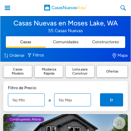
Casas Nuevas en Moses Lake, WA
55 Casas Nuevas
Casas
Comunidades
Constructores
CasasNuevasAqui
Filtros
Ordenar
Mapa
Casas
Mudanza
Lista para
Ofertas
Modelo
Rápida
Construir
Filtro de Precio
Ir
a
Construyendo Ahora