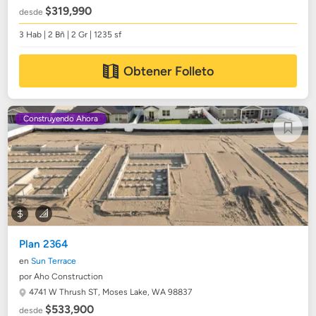
$319,990
desde
3 Hab | 2 Bñ | 2 Gr | 1235 sf
Obtener Folleto
Construyendo Ahora
Plan 2364
en
Sun Terrace
por Aho Construction
4741 W Thrush ST,
Moses Lake, WA 98837
$533,900
desde