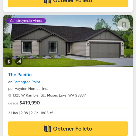
Obtener Folleto
Construyendo Ahora
The Pacific
en
Barrington Point
por Hayden Homes, Inc.
1325 W Rambler St.,
Moses Lake, WA 98837
$419,990
desde
3 Hab | 2 Bñ | 2 Gr | 1805 sf
Obtener Folleto