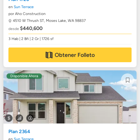
en
Sun Terrace
por Aho Construction
4510 W Thrush ST,
Moses Lake, WA 98837
$440,600
desde
3 Hab | 2 Bñ | 2 Gr | 1726 sf
Obtener Folleto
Disponible Ahora
Plan 2364
en
Sun Terrace