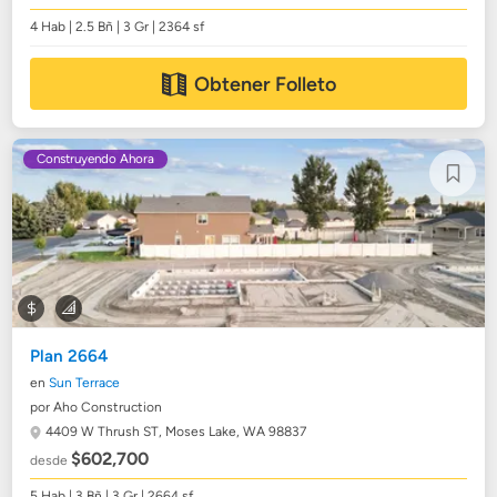
4 Hab | 2.5 Bñ | 3 Gr | 2364 sf
Obtener Folleto
Construyendo Ahora
Plan 2664
en
Sun Terrace
por Aho Construction
4409 W Thrush ST,
Moses Lake, WA 98837
$602,700
desde
5 Hab | 3 Bñ | 3 Gr | 2664 sf