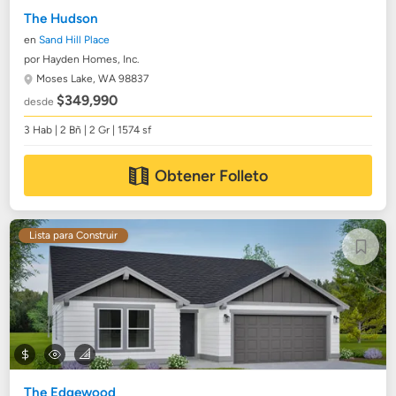
The Hudson
en
Sand Hill Place
por Hayden Homes, Inc.
Moses Lake, WA 98837
$349,990
desde
3 Hab | 2 Bñ | 2 Gr | 1574 sf
Obtener Folleto
Lista para Construir
The Edgewood