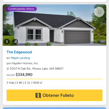
Construyendo Ahora
The Edgewood
en
Maple Landing
por Hayden Homes, Inc.
2007 N Oak Rd.,
Moses Lake, WA 98837
$334,990
desde
3 Hab | 2 Bñ | 2 Gr | 1408 sf
Obtener Folleto