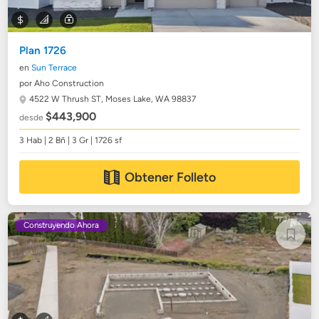
Plan 1726
en
Sun Terrace
por Aho Construction
4522 W Thrush ST,
Moses Lake, WA 98837
$443,900
desde
3 Hab | 2 Bñ | 3 Gr | 1726 sf
Obtener Folleto
Construyendo Ahora