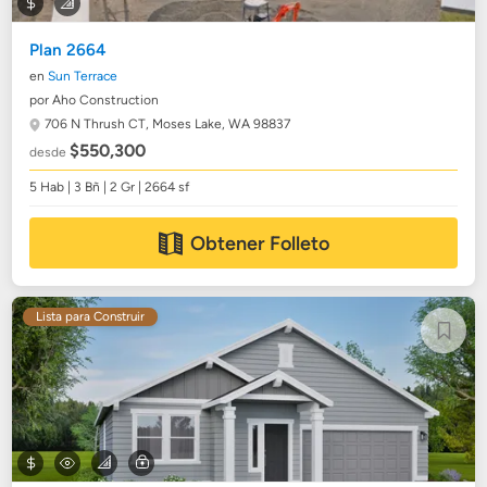
Plan 2664
en
Sun Terrace
por Aho Construction
706 N Thrush CT,
Moses Lake, WA 98837
$550,300
desde
5 Hab | 3 Bñ | 2 Gr | 2664 sf
Obtener Folleto
Lista para Construir