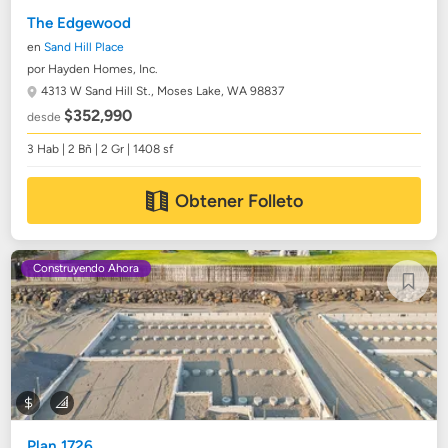
The Edgewood
en
Sand Hill Place
por Hayden Homes, Inc.
4313 W Sand Hill St.,
Moses Lake, WA 98837
$352,990
desde
3 Hab | 2 Bñ | 2 Gr | 1408 sf
Obtener Folleto
Construyendo Ahora
Plan 1726