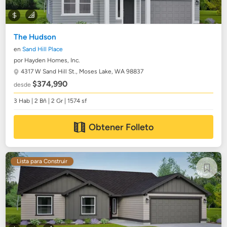
The Hudson
en
Sand Hill Place
por Hayden Homes, Inc.
4317 W Sand Hill St.,
Moses Lake, WA 98837
$374,990
desde
3 Hab | 2 Bñ | 2 Gr | 1574 sf
Obtener Folleto
Lista para Construir