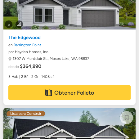
The Edgewood
en
Barrington Point
por Hayden Homes, Inc.
1307 W Montclair St.,
Moses Lake, WA 98837
$364,990
desde
3 Hab | 2 Bñ | 2 Gr | 1408 sf
Obtener Folleto
Lista para Construir