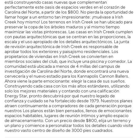
está construyendo casas nuevas que complementan
perfectamente este oasis de espacios verdes en el corazón de
Carolina del Norte, a partir de los $800. No pierda la oportunidad de
llamar hogar a un entorno tan impresionante: ¡muévase a Irish
Creek hoy mismo! Los terrenos en Irish Creek se han ubicado para
preservar la copa de los árboles maduros y al mismo tiempo
maximizar las vistas pintorescas. Las casas en Irish Creek cumplen
con pautas arquitectónicas que se centran en las proporciones, la
escala y el uso apropiado de los detalles arquitectónicos. La junta
de revisión arquitectónica de Irish Creek es responsable de
aprobar todos los exteriores y paisajismo residenciales. Los
propietarios de viviendas en Irish Creek se convierten en
miembros sociales del club, que incluye una piscina y comedor. La
comunidad está ubicada a menos de 4 millas del campus de
investigación de Carolina del Norte, donde encontrará una nueva
cervecería y el nuevo estadio para los Kannapolis Cannon Ballers.
Ahora viene la parte emocionante: elegir la casa de sus sueños.
Construyendo cada casa con los más altos estándares, utilizando
solo los mejores materiales y contando con una calificación
Energy Star, pronto descubrirá por qué nuestro legado de
confianza y cuidado se ha fortalecido desde 1979. Nuestros planes
atraen continuamente a compradores de cada generación porque
nuestros Los planos están bien pensados, llenos de emocionantes
espacios habitables, lugares de reunión íntimos y amplio espacio
de almacenamiento. Con un precio desde $800, elija un terreno y
un plano y comience a personalizar todos los detalles cuando visite
nuestro vasto centro de diseño de 3000 pies cuadrados.