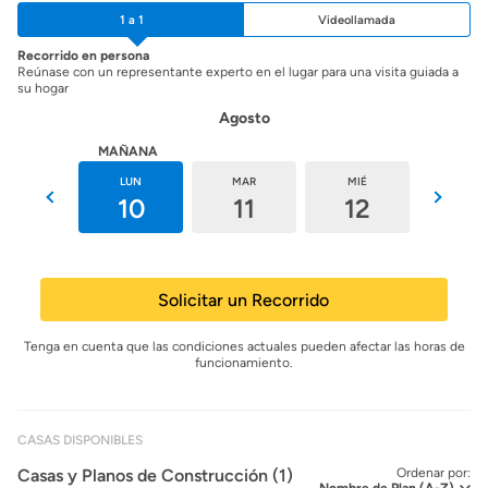
1 a 1
Videollamada
Recorrido en persona
Reúnase con un representante experto en el lugar para una visita guiada a
su hogar
Agosto
HOY
MAÑANA
DOM
LUN
MAR
MIÉ
JUE
9
10
11
12
13
Solicitar un Recorrido
Tenga en cuenta que las condiciones actuales pueden afectar las horas de
funcionamiento.
CASAS DISPONIBLES
Casas y Planos de Construcción (1)
Ordenar por: