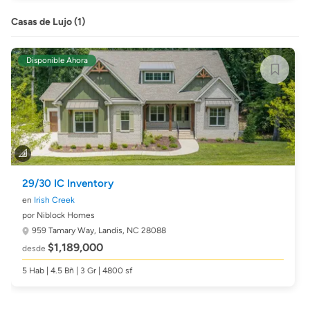
Casas de Lujo (1)
Disponible Ahora
29/30 IC Inventory
en
Irish Creek
por Niblock Homes
959 Tamary Way,
Landis, NC 28088
$1,189,000
desde
5 Hab | 4.5 Bñ | 3 Gr | 4800 sf