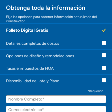
Obtenga toda la información
¡Gracias!
Elija las opciones para obtener información actualizada del
constructor
¡
U
Folleto Digital Gratis
n
a
g
e
Detalles completos de costos
n
t
Opciones de diseño y remodelaciones
e
l
e
Tasas e impuestos de HOA
c
o
n
Disponibilidad de Lote y Plano
t
a
c
*Requerido
t
Nombre
a
r
á
Correo
p
electrónico