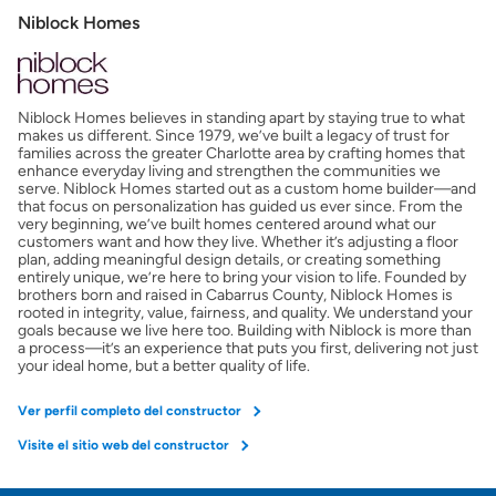
Mostrarme lo que puedo pagar
Niblock Homes
Costos casa nueva vs. usada
Niblock Homes believes in standing apart by staying true to what
Obtener mi puntaje de crédito
makes us different. Since 1979, we’ve built a legacy of trust for
families across the greater Charlotte area by crafting homes that
enhance everyday living and strengthen the communities we
Calcular mi hipoteca
serve. Niblock Homes started out as a custom home builder—and
that focus on personalization has guided us ever since. From the
very beginning, we’ve built homes centered around what our
customers want and how they live. Whether it’s adjusting a floor
Obtener Aprobación Previa
plan, adding meaningful design details, or creating something
entirely unique, we’re here to bring your vision to life. Founded by
brothers born and raised in Cabarrus County, Niblock Homes is
Preparar mi casa para la venta
rooted in integrity, value, fairness, and quality. We understand your
goals because we live here too. Building with Niblock is more than
a process—it’s an experience that puts you first, delivering not just
your ideal home, but a better quality of life.
Seguro de propietarios
Ver perfil completo del constructor
Obtener ofertas por mi casa
Visite el sitio web del constructor