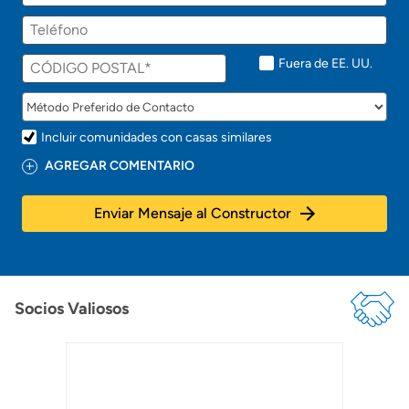
r
Teléfono
o
n
t
Fuera de EE. UU.
o
!
Incluir comunidades con casas similares
AGREGAR COMENTARIO
Enviar Mensaje al Constructor
Socios Valiosos