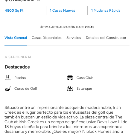
4800
Sq Ft
1
Casas Nuevas
1
Mudanza Rápida
ÚLTIMA ACTUALIZACIÓN HACE
2 DÍAS
Vista General
Casas Disponibles
Servicios
Detalles del Constructor
VISTA GENERAL
Destacados
Piscina
Casa Club
Curso de Golf
Estanque
Situado entre un impresionante bosque de madera noble, Irish
Creek es el lugar perfecto para los entusiastas del golf que
también buscan un estilo de vida activo. La pieza central de The
Club at Irish Creek es un campo de golf exclusivo Davis Love III de
18 hoyos diseñado para brindar a los miembros una experiencia
desafiante y memorable. ¿Que es mejor? Niblock Homes ahora