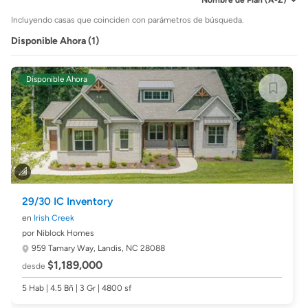
Incluyendo casas que coinciden con parámetros de búsqueda.
Disponible Ahora (1)
Disponible Ahora
29/30 IC Inventory
en
Irish Creek
por Niblock Homes
959 Tamary Way,
Landis, NC 28088
$1,189,000
desde
5 Hab | 4.5 Bñ | 3 Gr | 4800 sf