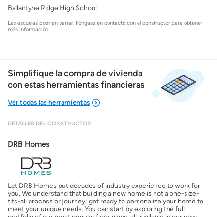
Ballantyne Ridge High School
Las escuelas podrían variar. Póngase en contacto con el constructor para obtener
más información.
Simplifique la compra de vivienda
con estas herramientas financieras
DETALLES DEL CONSTRUCTOR
Mostrarme lo que puedo pagar
DRB Homes
Costos casa nueva vs. usada
Let DRB Homes put decades of industry experience to work for
Obtener mi puntaje de crédito
you. We understand that building a new home is not a one-size-
fits-all process or journey; get ready to personalize your home to
meet your unique needs. You can start by exploring the full
Calcular mi hipoteca
portfolio of our most popular floor plans, all available in our new