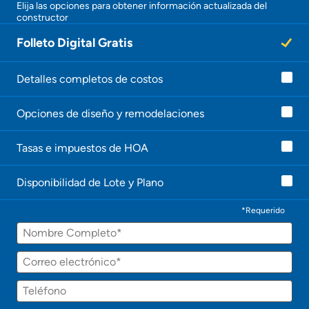
Elija las opciones para obtener información actualizada del
constructor
¡
U
Folleto Digital Gratis
n
a
g
e
Detalles completos de costos
n
t
Opciones de diseño y remodelaciones
e
l
e
Tasas e impuestos de HOA
c
o
n
Disponibilidad de Lote y Plano
t
a
c
*Requerido
t
Nombre
a
r
á
Correo
p
electrónico
r
Teléfono
o
n