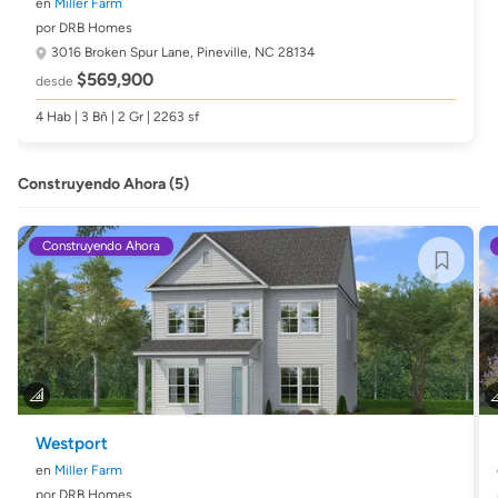
en
Miller Farm
por DRB Homes
3016 Broken Spur Lane,
Pineville, NC 28134
$569,900
desde
4 Hab | 3 Bñ | 2 Gr | 2263 sf
Construyendo Ahora (5)
Construyendo Ahora
Westport
en
Miller Farm
por DRB Homes