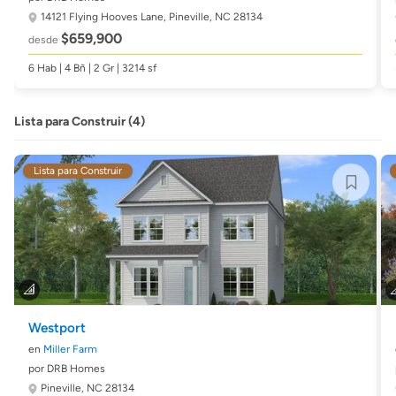
14121 Flying Hooves Lane,
Pineville, NC 28134
$659,900
desde
6 Hab | 4 Bñ | 2 Gr | 3214 sf
Lista para Construir (4)
Lista para Construir
Westport
en
Miller Farm
por DRB Homes
Pineville, NC 28134