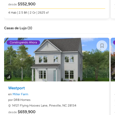
$552,900
desde
4 Hab | 2.5 Bñ | 2 Gr | 2625 sf
Casas de Lujo (3)
Construyendo Ahora
Westport
en
Miller Farm
por DRB Homes
14121 Flying Hooves Lane,
Pineville, NC 28134
$659,900
desde