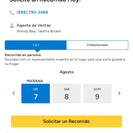
(888) 790-3488
Agente de Ventas
Wendy Baia, Tabitha Bricker
1 a 1
Videollamada
Recorrido en persona
Reúnase con un representante experto en el lugar para una visita guiada a
su hogar
Agosto
HOY
MAÑANA
JUE
VIE
SÁB
DOM
LUN
6
7
8
9
10
Solicitar un Recorrido