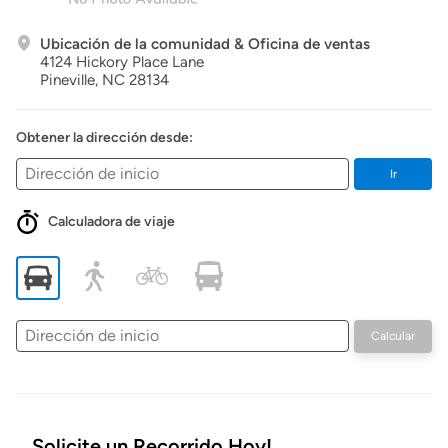
Ubicación de la comunidad & Oficina de ventas
4124 Hickory Place Lane
Pineville,
NC
28134
Obtener la dirección desde:
Ir
Calculadora de viaje
Dirección
Calcular
de
inicio
Solicite un Recorrido Hoy!