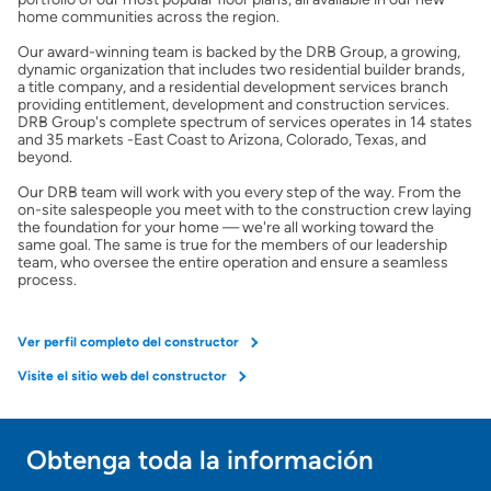
home communities across the region.
Our award-winning team is backed by the DRB Group, a growing,
Obtener Aprobación Previa
dynamic organization that includes two residential builder brands,
a title company, and a residential development services branch
providing entitlement, development and construction services.
Preparar mi casa para la venta
DRB Group's complete spectrum of services operates in 14 states
and 35 markets -East Coast to Arizona, Colorado, Texas, and
beyond.
Seguro de propietarios
Our DRB team will work with you every step of the way. From the
on-site salespeople you meet with to the construction crew laying
the foundation for your home — we're all working toward the
same goal. The same is true for the members of our leadership
Obtener ofertas por mi casa
team, who oversee the entire operation and ensure a seamless
process.
Ver perfil completo del constructor
Visite el sitio web del constructor
Obtenga toda la información
¡Gracias!