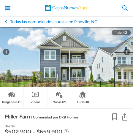
Todas las comunidades nuevas en Pineville, NC
1
de
42
CasasNuevasAqui
Imagenes
(41)
Videos
Mapas
(2)
Giras 3D
Co
Miller Farm
Comunidad
por DRB Homes
desde
$502,900 - $659,900