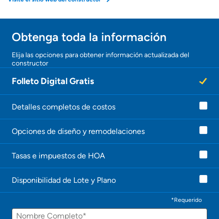
Obtener ofertas por mi casa
Obtenga toda la información
¡Gracias!
Elija las opciones para obtener información actualizada del
constructor
¡
U
Folleto Digital Gratis
n
a
g
e
Detalles completos de costos
n
t
Opciones de diseño y remodelaciones
e
l
e
Tasas e impuestos de HOA
c
o
n
Disponibilidad de Lote y Plano
t
a
c
*Requerido
t
Nombre
a