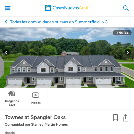
Todas las comunidades nuevas en Summerfield, NC
1
de
33
CasasNuevasAqui
Imagenes
Videos
(32)
Co
Townes at Spangler Oaks
Comunidad
por Stanley Martin Homes
desde