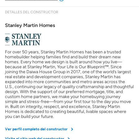
DETALLES DEL CONSTRUCTOR
Mostrarme lo que puedo pagar
Stanley Martin Homes
Costos casa nueva vs. usada
For over 50 years, Stanley Martin Homes has been a trusted
Obtener mi puntaje de crédito
homebuilder helping families find and build their dream new
homes. Every home we design is built around how you live—
because at Stanley Martin, Your Life is Our Blueprint™. Since
Calcular mi hipoteca
joining the Daiwa House Group in 2017, one of the world’s largest
real estate and development companies, Stanley Martin has
expanded into more communities and metro areas across the
U.S., continuing our legacy of quality craftsmanship and thoughtful
Obtener Aprobación Previa
design. With the support of our preferred mortgage, title, and
custom home partners, we make your homebuying journey
simple and stress-free—from your first tour to the day you move
Preparar mi casa para la venta
in. Built on integrity, respect, and excellence, Stanley Martin
Homes is dedicated to creating beautiful, livable spaces where
you can build your future.
Seguro de propietarios
Ver perfil completo del constructor
Visite el sitio web del constructor