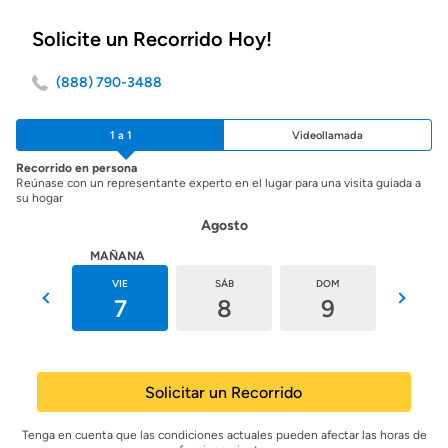
Solicite un Recorrido Hoy!
(888) 790-3488
1 a 1
Videollamada
Recorrido en persona
Reúnase con un representante experto en el lugar para una visita guiada a
su hogar
Agosto
HOY
MAÑANA
JUE
VIE
SÁB
DOM
LUN
6
7
8
9
10
Solicitar un Recorrido
Tenga en cuenta que las condiciones actuales pueden afectar las horas de