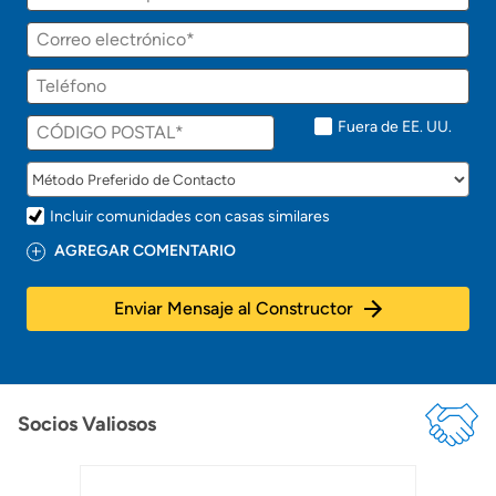
r
á
Correo
p
electrónico
r
Teléfono
o
n
t
Fuera de EE. UU.
o
!
Incluir comunidades con casas similares
AGREGAR COMENTARIO
Enviar Mensaje al Constructor
Socios Valiosos