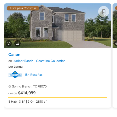
Lista para Construir
Canon
en
Juniper Ranch - Coastline Collection
por Lennar
1134 Reseñas
Spring Branch, TX 78070
$414,999
desde
5 Hab | 3 Bñ | 2 Gr | 2810 sf