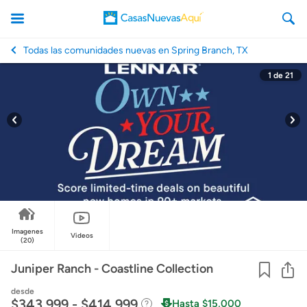
Todas las comunidades nuevas en Spring Branch, TX
1
de
21
CasasNuevasAqui
Imagenes
Videos
(20)
Co
Juniper Ranch - Coastline Collection
desde
$343,999 - $414,999
Hasta $15,000