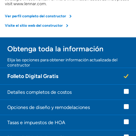
Preparar mi casa para la venta
visit www.lennar.com.
Ver perfil completo del constructor
Seguro de propietarios
Visite el sitio web del constructor
Obtener ofertas por mi casa
Obtenga toda la información
¡Gracias!
Elija las opciones para obtener información actualizada del
constructor
¡
U
Folleto Digital Gratis
n
a
g
e
Detalles completos de costos
n
t
Opciones de diseño y remodelaciones
e
l
e
Tasas e impuestos de HOA
c
o
n