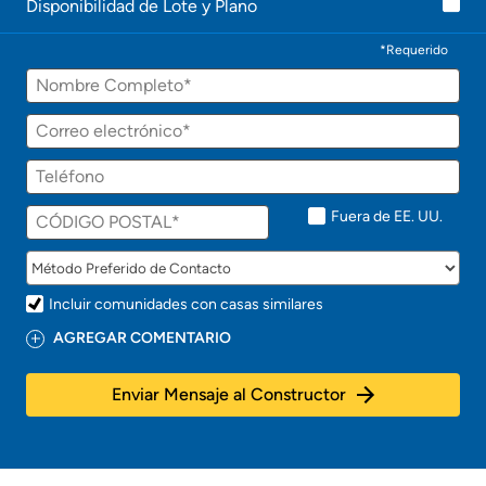
Disponibilidad de Lote y Plano
t
a
c
*Requerido
t
Nombre
a
r
á
Correo
p
electrónico
r
Teléfono
o
n
t
Fuera de EE. UU.
o
!
Incluir comunidades con casas similares
AGREGAR COMENTARIO
Enviar Mensaje al Constructor