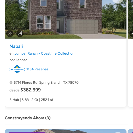
Napali
en
Juniper Ranch - Coastline Collection
por Lennar
1134 Reseñas
6714 Flores Rd,
Spring Branch, TX 78070
$382,999
desde
5 Hab | 3 Bñ | 2 Gr | 2524 sf
Construyendo Ahora (3)