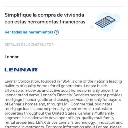
Simplifique la compra de vivienda
con estas herramientas financieras
DETALLES DEL CONSTRUCTOR
Mostrarme lo que puedo pagar
Lennar
Costos casa nueva vs. usada
Lennar Corporation, founded in 1954, is one of the nation's leading
Obtener mi puntaje de crédito
builders of quality homes for all generations. Lennar builds
affordable, move-up and active adult homes primarily under the
Lennar brand name. Lennar's Financial Services segment provides
Calcular mi hipoteca
mortgage financing, title and closing services primarily for buyers
of Lennar's homes and, through LMF Commercial, originates
mortgage loans secured primarily by commercial real estate
properties throughout the United States. Lennar's Multifamily
Obtener Aprobación Previa
segment is a nationwide developer of high-quality multifamily
rental properties. LENX drives Lennar's technology, innovation and
strategic investments. For more information about Lennar, please