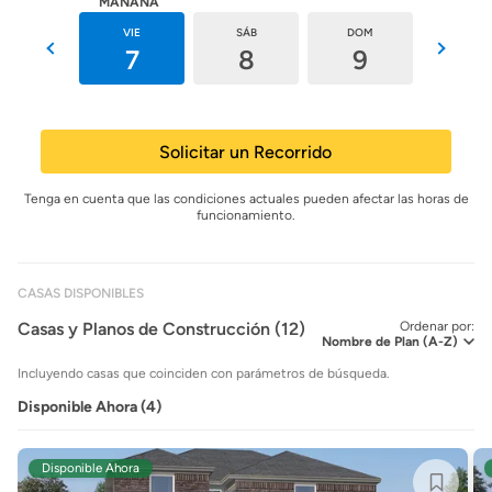
HOY
MAÑANA
JUE
VIE
SÁB
DOM
LUN
6
7
8
9
10
Solicitar un Recorrido
Tenga en cuenta que las condiciones actuales pueden afectar las horas de
funcionamiento.
CASAS DISPONIBLES
Casas y Planos de Construcción (12)
Ordenar por:
Incluyendo casas que coinciden con parámetros de búsqueda.
Disponible Ahora (4)
Disponible Ahora