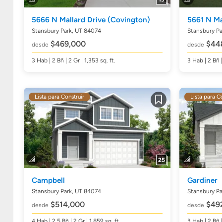
5666 N Mallard Drive
(Covington)
5661 N Ma
Stansbury Park, UT 84074
Stansbury Pa
$469,000
$44
desde
desde
3
Hab
| 2
Bñ
| 2 Gr | 1,353
sq. ft.
3
Hab
| 2
Bñ
Lista para Construir
Lista para C
Guardar
25
Campbell
Gardiner
Stansbury Park, UT 84074
Stansbury Pa
$514,000
$49
desde
desde
4
Hab
| 2.5
Bñ
| 2 Gr | 1,859
sq. ft.
3
Hab
| 2
Bñ