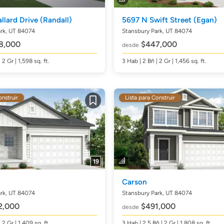
llard Drive
(Randall)
5697 N Swift Street
(Egan)
rk, UT 84074
Stansbury Park, UT 84074
8,000
$447,000
desde
| 2 Gr | 1,598
sq. ft.
3
Hab
| 2
Bñ
| 2 Gr | 1,456
sq. ft.
onstruir
Lista para Construir
Guardar
19
Carson
rk, UT 84074
Stansbury Park, UT 84074
2,000
$491,000
desde
| 2 Gr | 1,409
sq. ft.
3
Hab
| 2.5
Bñ
| 2 Gr | 1,808
sq. ft.