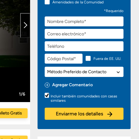
Amenidades de la Comunidad
*Requerido
Nombre
Completo
Correo
electrónico
Teléfono
Código
Fuera de EE. UU.
Postal
Método
Preferido
de
Agregar Comentario
Contacto
Preguntas
1/6
Incluir también comunidades con casas
o
similares
Comentarios
lleto Gratis
Enviarme los detalles