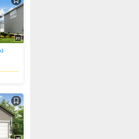
Guardar
20
n)
Guardar
19