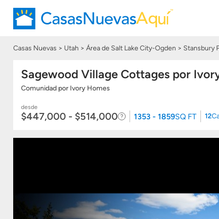
Casas Nuevas
Utah
Área de Salt Lake City-Ogden
Stansbury P
Sagewood Village Cottages por Ivo
Comunidad
por
Ivory Homes
desde
$447,000 - $514,000
1353 - 1859
SQ FT
12
Ca