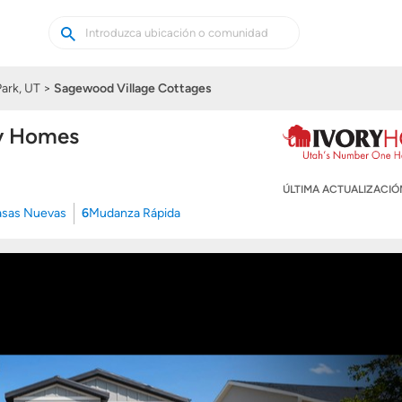
Buscar
Buscar
casas
nuevas
ark, UT
Sagewood Village Cottages
ry Homes
ÚLTIMA ACTUALIZACI
sas Nuevas
6
Mudanza Rápida