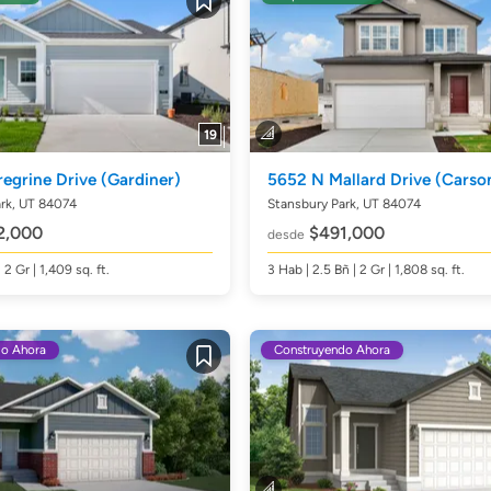
Guardar
19
egrine Drive
(Gardiner)
5652 N Mallard Drive
(Carso
rk, UT 84074
Stansbury Park, UT 84074
2,000
$491,000
desde
| 2 Gr | 1,409
sq. ft.
3
Hab
| 2.5
Bñ
| 2 Gr | 1,808
sq. ft.
do Ahora
Construyendo Ahora
Guardar