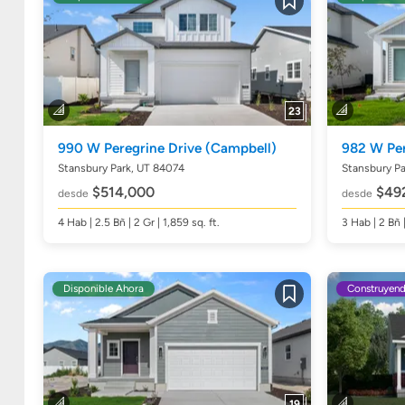
Guardar
23
990 W Peregrine Drive
(Campbell)
982 W Per
Stansbury Park, UT 84074
Stansbury Pa
$514,000
$49
desde
desde
4
Hab
| 2.5
Bñ
| 2 Gr | 1,859
sq. ft.
3
Hab
| 2
Bñ
Disponible Ahora
Construyen
Guardar
19