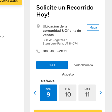
lleto Gratis
Solicite un Recorrido
Hoy!
Ubicación de la
Mapa
comunidad & Oficina de
ventas
 la
858 W Regatta Ln,
Stansbury Park,
UT
84074
888-885-2831
1 a 1
Videollamada
Agosto
HOY
MAÑANA
SÁB
DOM
LUN
MAR
MIÉ
8
9
10
11
12