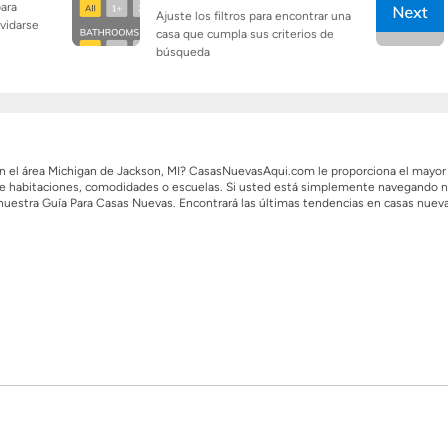
para
Ajuste los filtros para encontrar una
lvidarse
casa que cumpla sus criterios de
búsqueda
 en el área Michigan de Jackson, MI? CasasNuevasAqui.com le proporciona el mayo
 de habitaciones, comodidades o escuelas. Si usted está simplemente navegando nu
 nuestra Guía Para Casas Nuevas. Encontrará las últimas tendencias en casas nuev