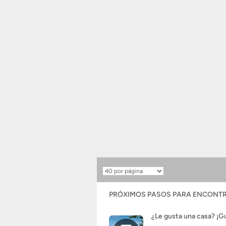
Resultados
por
página
PRÓXIMOS PASOS PARA ENCONTR
¿Le gusta una casa? ¡G