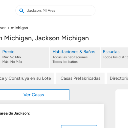
Buscar
Buscar
casas
nuevas
kson
michigan
 Michigan, Jackson Michigan
Precio
Habitaciones & Baños
Escuelas
Mín:
No Mín
Todas las habitaciones
Todos los distri
Máx:
No Máx
Todos los baños
ice y Construya en su Lote
Casas Prefabricadas
Director
Ver Casas
 área de Jackson: