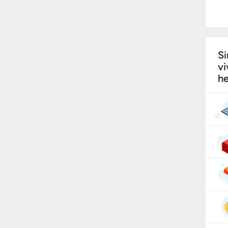
Si
vi
he