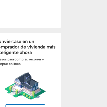
nviértase en un
omprador de vivienda más
teligente ahora
asos para comprar, recorrer y
prar en línea