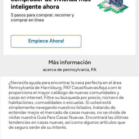
inteligente ahora
Costos casa nueva vs. usada
5 pasos para comprar, recorrer y
comprar en línea
Obtener mi puntaje de crédito
Empiece Ahora!
Calcular mi hipoteca
Obtener Aprobación Previa
Más información
acerca de pennsylvania, PA
Preparar mi casa para la venta
¿Necesita ayuda para encontrar la casa perfecta en el área
Pennsylvania de Harrisburg, PA? CasasNuevasAqui.com le
proporciona el mayor catálogo de nuevas comunidades y
Seguro de propietarios
casas en internet. Filtre su busqueda por precio, número de
habitaciones, comodidades o escuelas. Si usted está
simplemente navegando nuestros listados, tratando de
entender mejor el mercado de casas nuevas, no se olvide de
Obtener ofertas por mi casa
visitar nuestra Guía Para Casas Nuevas. Encontrará las últimas
tendencias en casas nuevas, así como algunos artículos que
de seguro serán de su interés.