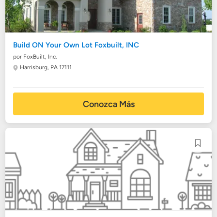
Build ON Your Own Lot Foxbuilt, INC
por FoxBuilt, Inc.
Harrisburg, PA 17111
Conozca Más