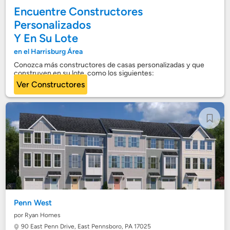
Encuentre Constructores
Personalizados
Y En Su Lote
en el Harrisburg Área
Conozca más constructores de casas personalizadas y que
construyen en su lote, como los siguientes:
Ver Constructores
Penn West
por Ryan Homes
90 East Penn Drive,
East Pennsboro, PA 17025