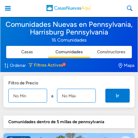
Comunidades Nuevas en Pennsylvania,
Harrisburg Pennsylvania
16 Comunidades
Casas
Comunidades
Constructores
CasasNuevasAqui
Filtros
Activos
Ordenar
Mapa
Filtro de Precio
Ir
a
Comunidades dentro de 5 millas de pennsylvania