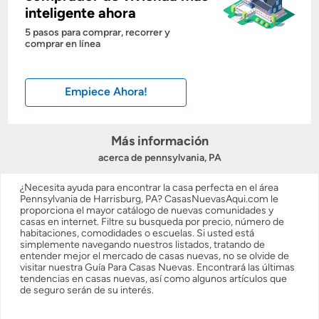
inteligente ahora
Costos casa nueva vs. usada
5 pasos para comprar, recorrer y
comprar en línea
Obtener mi puntaje de crédito
Empiece Ahora!
Calcular mi hipoteca
Obtener Aprobación Previa
Más información
acerca de pennsylvania, PA
Preparar mi casa para la venta
¿Necesita ayuda para encontrar la casa perfecta en el área
Pennsylvania de Harrisburg, PA? CasasNuevasAqui.com le
proporciona el mayor catálogo de nuevas comunidades y
Seguro de propietarios
casas en internet. Filtre su busqueda por precio, número de
habitaciones, comodidades o escuelas. Si usted está
simplemente navegando nuestros listados, tratando de
entender mejor el mercado de casas nuevas, no se olvide de
Obtener ofertas por mi casa
visitar nuestra Guía Para Casas Nuevas. Encontrará las últimas
tendencias en casas nuevas, así como algunos artículos que
de seguro serán de su interés.