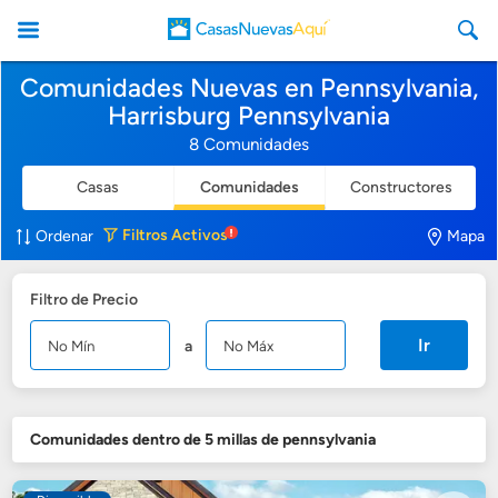
Comunidades Nuevas en Pennsylvania,
Harrisburg Pennsylvania
8 Comunidades
Casas
Comunidades
Constructores
CasasNuevasAqui
Filtros
Activos
Ordenar
Mapa
Filtro de Precio
Ir
a
Comunidades dentro de 5 millas de pennsylvania