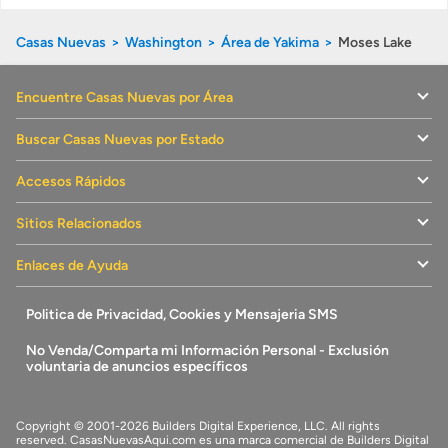
más caras que las casas de reventa, pero no permita que esto
le distraiga. Recuerde que con una casa nueva ahorrará
muchísimo en costos de mantenimiento y energía. Si tiene
Casas Nuevas
Washington
Área de Yakima
Moses Lake
cualquier pregunta, llene un formulario y el oconstructor le
contactará.
Encuentre Casas Nuevas por Área
En General: Construcciones nuevas en el condado , WA
Este es un breve resumen de cómo luce actualmente el
Buscar Casas Nuevas por Estado
mercado de la construcción de casas nuevas en el condado de
.
Accesos Rápidos
Nombre del Condado
Condado
Sitios Relacionados
Nombre del Estado
Washington
Número de Comunidades
4
Enlaces de Ayuda
Número de Comunidades en
39
Venta
Politica de Privacidad, Cookies y Mensajeria SMS
Precio Base
$304,990
No Venda/Comparta mi Información Personal - Exclusión
Promedio de los Precios
$347,267
voluntaria de anuncios específicos
Precio por Pies Cuadrados
$213
Cantidad de Construtores
2
Copyright © 2001-2026 Builders Digital Experience, LLC. All rights
reserved.
CasasNuevasAqui.com
es una marca comercial de
Builders Digital
Constructores Líderes