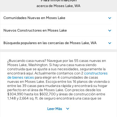
acerca de Moses Lake, WA
Preparar mi casa para la venta
Comunidades Nuevas en Moses Lake
Seguro de propietarios
Nuevos Constructores en Moses Lake
Búsqueda populares en las cercanías de Moses Lake, WA
Obtener ofertas por mi casa
¿Buscando casa nueva? Navegue por las 55 casas nuevas en
Moses Lake, Washington. Si hay una casa nueva siendo
construida que se ajuste a sus necesidades, seguramente la
encontrará aquí. Actualmente contamos con 2
constructores
de bienes raíces
para elegir en 4 comunidades de casas
nuevas en Moses Lake. Escoja entre los 16 planos de vivienda o
entre las 39 casas para mudanza rápida y encontrará su hogar
perfecto en el área de Moses Lake. Con precios desde los
$304,990 hasta los $602,700 y áreas de construcción entre
1,148 y 2,664 sq. ft. de seguro encontrará una casa que se
ajuste a sus necesidades. Ya sea que esté buscando una
primera casa pequeña o grande, encontrará casas en Moses
Leer Más
Lake que tienen de 3 a 5 habitaciones y de 2 a 3 baños. Podría
pensar que las casas recién construidas en Moses Lake son