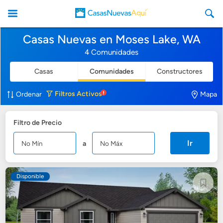
Casas Nuevas en Moses Lake, WA
4 Comunidades
Casas
Comunidades
Constructores
CasasNuevasAqui
Filtros
Activos
Ordenar
Mapa
Filtro de Precio
Ir
a
Disponible