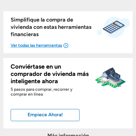
Simplifique la compra de
vivienda con estas herramientas
financieras
Conviértase en un
Mostrarme lo que puedo pagar
comprador de vivienda más
inteligente ahora
Costos casa nueva vs. usada
5 pasos para comprar, recorrer y
comprar en línea
Obtener mi puntaje de crédito
Empiece Ahora!
Calcular mi hipoteca
Obtener Aprobación Previa
Más información