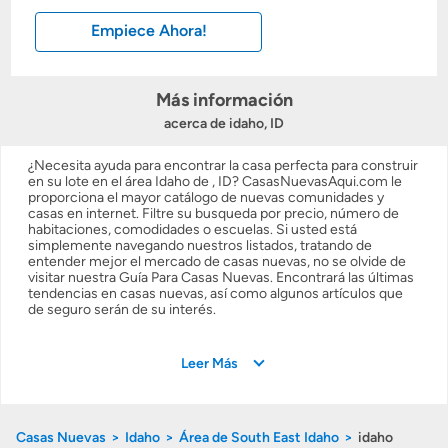
Empiece Ahora!
Calcular mi hipoteca
Obtener Aprobación Previa
Más información
acerca de idaho, ID
Preparar mi casa para la venta
¿Necesita ayuda para encontrar la casa perfecta para construir
en su lote en el área Idaho de , ID? CasasNuevasAqui.com le
proporciona el mayor catálogo de nuevas comunidades y
Seguro de propietarios
casas en internet. Filtre su busqueda por precio, número de
habitaciones, comodidades o escuelas. Si usted está
simplemente navegando nuestros listados, tratando de
entender mejor el mercado de casas nuevas, no se olvide de
Obtener ofertas por mi casa
visitar nuestra Guía Para Casas Nuevas. Encontrará las últimas
tendencias en casas nuevas, así como algunos artículos que
de seguro serán de su interés.
Leer Más
Casas Nuevas
Idaho
Área de South East Idaho
idaho