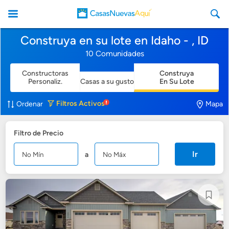
Construya en su lote en Idaho - , ID
10 Comunidades
Constructoras
Construya
Personaliz.
Casas a su gusto
En Su Lote
CasasNuevasAqui
Filtros
Activos
Ordenar
Mapa
Filtro de Precio
Ir
a