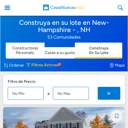
Construya en su lote en New-
Hampshire - , NH
53 Comunidades
Constructoras
Construya
CasasNuevasAqui
Personaliz.
Casas a su gusto
En Su Lote
Filtros
Activos
Ordenar
Mapa
Filtro de Precio
Ir
a